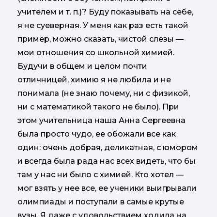
учителем и т. п.)? Буду показывать на себе,
я не суеверная. У меня как раз есть такой
пример, можно сказать, чистой слезы —
мои отношения со школьной химией.
Будучи в общем и целом почти
отличницей, химию я не любила и не
понимала (не знаю почему, ни с физикой,
ни с математикой такого не было). При
этом учительница наша Анна Сергеевна
была просто чудо, ее обожали все как
один: очень добрая, деликатная, с юмором
и всегда была рада нас всех видеть, что бы
там у нас ни было с химией. Кто хотел —
мог взять у нее все, ее ученики выигрывали
олимпиады и поступали в самые крутые
вузы. Я даже с удовольствием ходила на