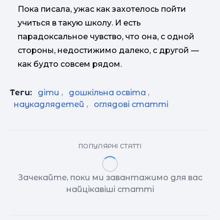
Пока писала, ужас как захотелось пойти
учиться в такую школу. И есть
парадоксальное чувство, что она, с одной
стороны, недостижимо далеко, с другой —
как будто совсем рядом.
Теги:
діти
,
дошкільна освіта
,
наукадлядетей
,
оглядові статті
ПОПУЛЯРНІ СТАТТІ
Зачекайте, поки ми завантажимо для вас
найцікавіші статті