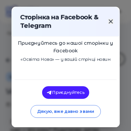
Сторінка на Facebook &
Telegram
Головна
/
Статті
/
Урок лицемерия
Приєднуйтесь до нашої сторінки у
Facebook
«Освіта Нова» — у вашій стрічці новин
Інтерв'ю
Оглядові статті
Урок лицемерия
Приєднуйтесь
27.03.2018
2681
0
Дякую, вже давно з вами
Зачем нам нужна школа? Ну, для начала,
нам — это кому? Родителям, детям,