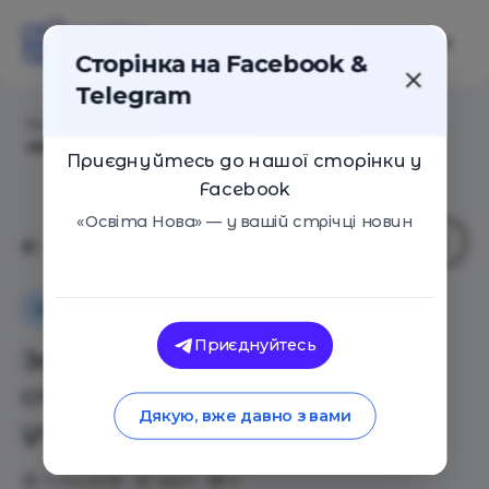
Сторінка на Facebook &
Telegram
Головна
/
Статті
/
Эффект Пшенички. Чего стоит
звание лучшего учителя в мире
Приєднуйтесь до нашої сторінки у
Facebook
«Освіта Нова» — у вашій стрічці новин
Інтерв'ю
Приєднуйтесь
Эффект Пшенички. Чего
стоит звание лучшего
Дякую, вже давно з вами
учителя в мире
11.04.2018
2667
0