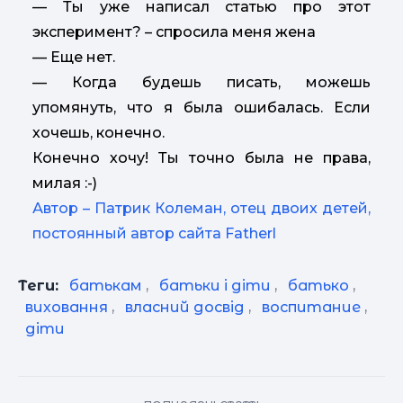
— Ты уже написал статью про этот
эксперимент? – спросила меня жена
— Еще нет.
— Когда будешь писать, можешь
упомянуть, что я была ошибалась. Если
хочешь, конечно.
Конечно хочу! Ты точно была не права,
милая :-)
Автор – Патрик Колеман, отец двоих детей,
постоянный автор сайта Fatherl
Теги:
батькам
,
батьки і діти
,
батько
,
виховання
,
власний досвід
,
воспитание
,
діти