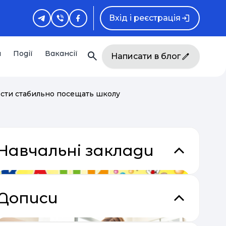
Вхід і реєстрація
и
Події
Вакансії
Написати в блог
ости стабильно посещать школу
Навчальні заклади
Дописи