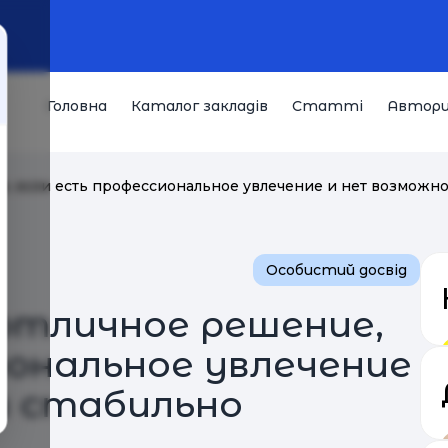
Головна
Каталог закладів
Статті
Автор
е, если есть профессиональное увлечение и нет возможн
Особистий досвід
отличное решение,
иональное увлечение
и стабильно