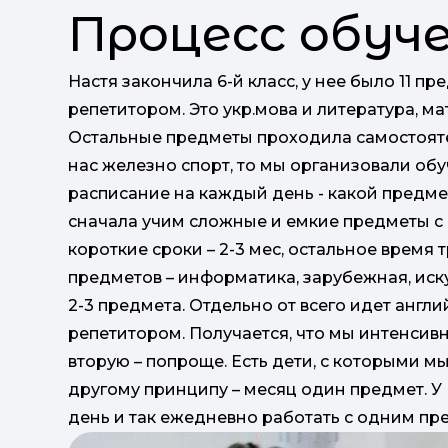
Процесс обуч
Настя закончила 6-й класс, у нее было 11 п
репетитором. Это укр.мова и литература, ма
Остальные предметы проходила самостояте
нас железно спорт, то мы организовали обу
расписание на каждый день - какой предмет
сначала учим сложные и емкие предметы с 
короткие сроки – 2-3 мес, остальное время
предметов – информатика, зарубежная, иску
2-3 предмета. Отдельно от всего идет англ
репетитором. Получается, что мы интенсив
вторую – попроще. Есть дети, с которыми м
другому принципу – месяц один предмет. У 
день и так ежедневно работать с одним пре