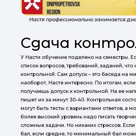
Настя профессионально занимается дзю
Cдача контро
У Насти обучение поделено на семестры. Е
список вопросов, требований, заданий, что
контрольной. Сам допуск – это беседа на ми
наоборот, Насте интересно. По итогам, если
получаешь допуск к контрольной. На ее нап
пишет их за минут 30-40. Контрольная состо
могут быть тесты с вариантами ответов, а мо
более высокий уровень надо писать творче
сложные задачи. Но никаких стрессов. Есл
бал, если средне, то минимальный бал можн