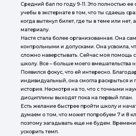
Средний бал по году 9-11. Это полностью ее
учебы в экстернате в том, что ты сдаешь сра
когда вытянул билет, где ты в теме или нет,
материалу.
Настя стала более организованная. Она сам
контрольными и допусками. Она усвоила, чт
сложно наверстывать. Сейчас моя помощь св
школу. Все – больше моего вмешательства н
Появился фокус, что ей интересно. Благода
индивидуальный, она смогла раскрыться и п
история. Несмотря на то, что с точными на
дисциплины выходят пока на первый план.
Есть желание быстрее пройти школу и нача
думаем о том, что может попробуем 7 и 8 кл
поэтому загадывать еще не будем. Времени
ускорить темп.