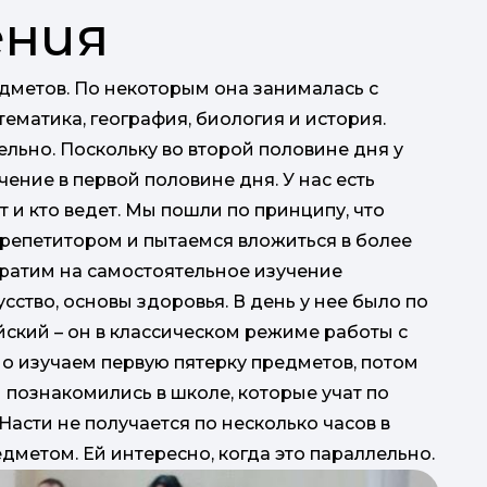
ения
редметов. По некоторым она занималась с
тематика, география, биология и история.
льно. Поскольку во второй половине дня у
чение в первой половине дня. У нас есть
 и кто ведет. Мы пошли по принципу, что
репетитором и пытаемся вложиться в более
 тратим на самостоятельное изучение
сство, основы здоровья. В день у нее было по
ийский – он в классическом режиме работы с
но изучаем первую пятерку предметов, потом
ы познакомились в школе, которые учат по
Насти не получается по несколько часов в
дметом. Ей интересно, когда это параллельно.