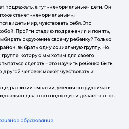
м
ет подражать, а тут «ненормальные» дети. Он
з
н
тоже станет «ненормальным»».
ся видеть мир, чувствовать себя. Это
г
 собой. Пройти стадию подражания и понять,
выбирать окружение своему ребенку? Только
п
район, выбрать одну социальную группу. Но
й группе, которую мы хотим для своего
опытаться сделать – это научить ребенка быть
то другой человек может чувствовать и
е, развитии эмпатии, умения сотрудничать,
идеально для этого подходит и делает это по-
юзивное образование