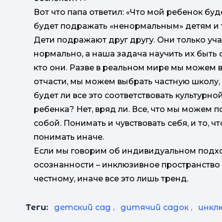
Вот что папа ответил: «Что мой ребенок буд
будет подражать «ненормальным» детям и 
Дети подражают друг другу. Они только учат
нормально, а наша задача научить их быть
кто они. Разве в реальном мире мы можем 
отчасти, мы можем выбрать частную школу, 
будет ли все это соответствовать культурно
ребенка? Нет, вряд ли. Все, что мы можем п
собой. Понимать и чувствовать себя, и то, ч
понимать иначе.
Если мы говорим об индивидуальном подход
осознанности – инклюзивное пространство 
честному, иначе все это лишь тренд.
Теги:
детский сад
,
дитячий садок
,
инкл