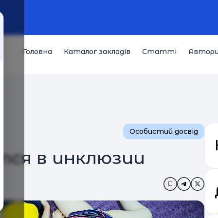
Головна
Каталог закладів
Статті
Автор
Особистий досвід
тся в инклюзии
Додати в за