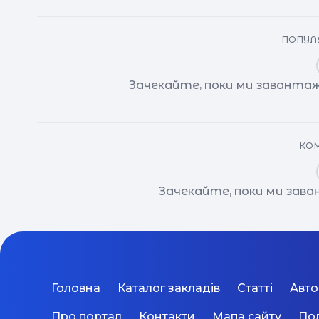
ПОПУЛЯ
Зачекайте, поки ми завантаж
КОМ
Зачекайте, поки ми зав
Головна
Каталог закладів
Статті
Авт
Про портал
Контакти
Мапа сайту
Пол