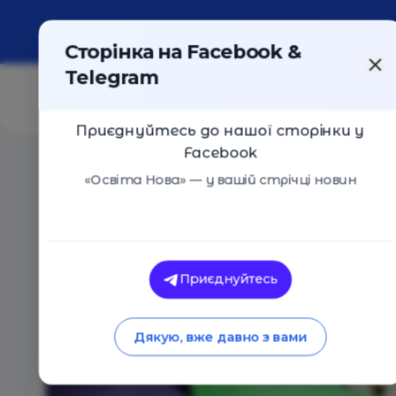
Про портал
Реклама
Контакти
Сторінка на Facebook &
Telegram
Приєднуйтесь до нашої сторінки у
Facebook
Головна
/
Статті
/
Чего родители боятся в инклюзии
«Освіта Нова» — у вашій стрічці новин
Даша Каминская
Чего родители боя
Приєднуйтесь
11.07.2018
3508
0
Дякую, вже давно з вами