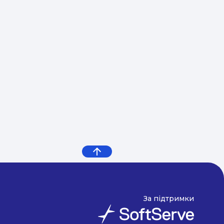
угій половині дня. * -всі заняття проводяться в
ровому стилі Запрошуємо на день відкритих
дверей 18 серпня 2019 за адресою метро
Печерська, вул. Євгенія Коновальця 23
За підтримки