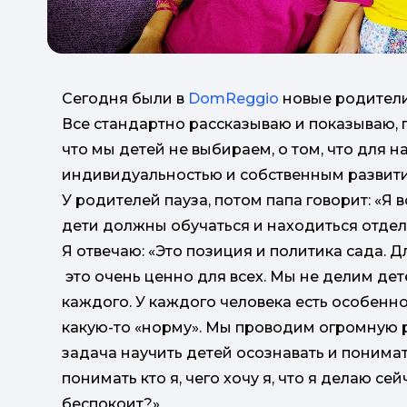
Сегодня были в
DomReggio
новые родители
Все стандартно рассказываю и показываю, г
что мы детей не выбираем, о том, что для 
индивидуальностью и собственным развити
У родителей пауза, потом папа говорит: «Я
дети должны обучаться и находиться отдел
Я отвечаю: «Это позиция и политика сада. Д
это очень ценно для всех. Мы не делим де
каждого. У каждого человека есть особенно
какую-то «норму». Мы проводим огромную р
задача научить детей осознавать и понимать
понимать кто я, чего хочу я, что я делаю се
беспокоит?»