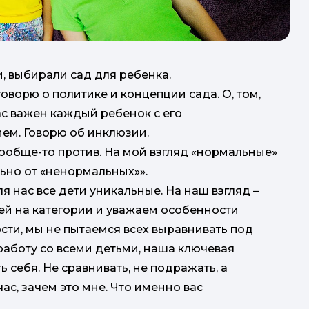
Без
з
, выбирали сад для ребенка.
за
оворю о политике и концепции сада. О, том,
нас важен каждый ребенок с его
ем. Говорю об инклюзии.
 вообще-то против. На мой взгляд «нормальные»
ьно от «ненормальных»».
ля нас все дети уникальные. На наш взгляд –
в
тей на категории и уважаем особенности
сти, мы не пытаемся всех выравнивать под
аботу со всеми детьми, наша ключевая
рек
 себя. Не сравнивать, не подражать, а
йчас, зачем это мне. Что именно вас
кв