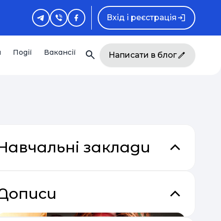
Вхід і реєстрація
и
Події
Вакансії
Написати в блог
Навчальні заклади
Дописи
кладки