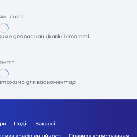
др
іг
РНІ СТАТТІ
имо для вас найцікавіші статті
ЕНТАРІ
антажимо для вас коментарі
ори
Події
Вакансії
ітика конфіденційності
Правила користування