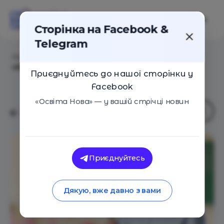
Сторінка на Facebook &
Telegram
Головна
/
Статті
/
Ода молодым мужчинам в
образовании
Приєднуйтесь до нашої сторінки у
Facebook
«Освіта Нова» — у вашій стрічці новин
Приєднуйтесь
Дякую, вже давно з вами