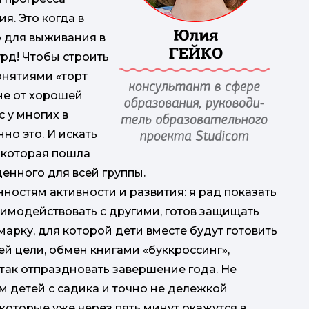
. Это когда в
но для выживания в
урд! Чтобы строить
онятиями «торт
 не от хорошей
 у многих в
но это. И искать
, которая пошла
енного для всей группы.
нностям активности и развития: я рад показать
заимодействовать с другими, готов защищать
арку, для которой дети вместе будут готовить
й цели, обмен книгами «буккроссинг»,
 так отпраздновать завершение года. Не
м детей с садика и точно не дележкой
 которые уже через пять минут окажутся в