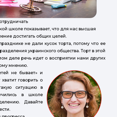
сотрудничать
кой школе показывает, что для нас высшая
умение достигать общих целей.
разднике не дали кусок торта, потому что ее
разделения украинского общества. Торт в этой
мом деле речь идет о восприятии нами других
ному мнению.
етей не бывает» и
 хватит говорить о
такую ситуацию в
учились в школе
делению. Давайте
ести.
и прогресса