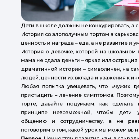
Дети в школе должны не конкурировать, а 
История со злополучным тортом в харьковс
ценность и награда – еда, а не развитие и 
История о девочке, которой на школьном п
мама не сдала деньги – яркая иллюстрация 
драматичной истории – символичен, на са
людей, ценности их вклада и уважения к и
Любая попытка увещевать, что «чужих д
пристыдить – лечение симптомов. Поэтому
торте, давайте подумаем, как сделать 
принципе невозможной, чтобы дети 
общению и сотрудничеству, а не раз
поговорим о том, какой урок мы можем вын
Первое
. Ценностям развития, увы, в спирал