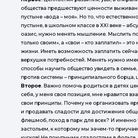
общества предшествуют ценности выживания
пустыне «вода – моя». Но то, что естествен
пустыне, в школьном классе в ХХІ веке – абс
оазис, нужно менять мышление. Мыслить п
только своим», а «свои – кто заплатил» – это
жизни. Иметь возможность заплатить сейчас
верхушке потребностей. Менять нужно имен
способы научить общество увидеть в семье
против системы – принципиального борца, ц
Второе
. Важно помочь родиться в детях це
себя, у меня своя позиция, мне нравится в
свои принципы. Почему не организовать ярм
и продавать сладости для достижения обще
флешмоб, поход в парк для всех? И именно
застольем, к которому мы зачем-то приучае
кусков! Не покупными сладостями в фольге,