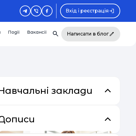
Вхід і реєстрація
и
Події
Вакансії
Написати в блог
Навчальні заклади
Дописи
кладки