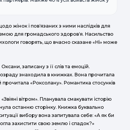
х партнерів. Майже 40% усіх вбивств жінок у
ви
н
вода; 
щодо жінок і пов’язаних з ними наслідків для
ф
лемою для громадського здоров’я. Насильство
м
хологи говорять, що вчасно сказане «Ні» може
мате
семі
ксани, записану з її слів та емоцій.
розраду знаходила в книжках. Вона прочитала
й прочитала «Роксолану». Романтика стосунків
Звіяні вітром». Планувала смакувати історію
орнула останню сторінку. Книжка буквально
ситуації вибору вона запитувала себе: «А як би
огла захистити свою землю і спадок?»