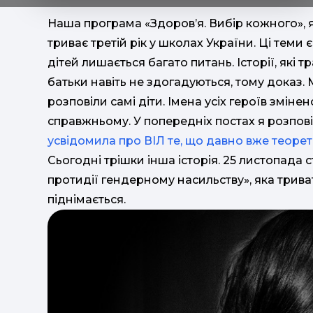
Наша програма «Здоров’я. Вибір кожного», 
триває третій рік у школах України. Ці теми є
дітей лишається багато питань. Історії, які 
батьки навіть не здогадуються, тому доказ. М
розповіли самі діти. Імена усіх героїв змінен
справжньому. У попередніх постах я розпові
усвідомила про ВІЛ те, що давно вже теоре
Сьогодні трішки інша історія. 25 листопада
протидії гендерному насильству», яка трива
піднімається.