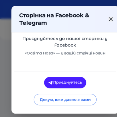
Про портал
Реклама
Контакти
Сторінка на Facebook &
Telegram
Приєднуйтесь до нашої сторінки у
Facebook
Головна
/
Статті
/
Рятує життя: Навчи доньку вчасно 
«Освіта Нова» — у вашій стрічці новин
Особистий 
Вікторія Щур
Рятує життя: Навч
Приєднуйтесь
сказати «Ні»
Дякую, вже давно з вами
25.11.2018
4715
0