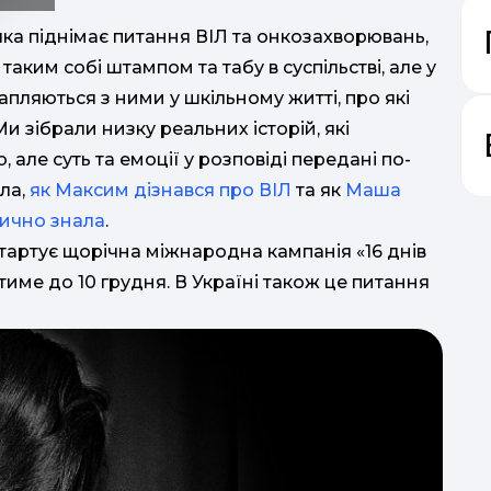
яка піднімає питання ВІЛ та онкозахворювань,
 таким собі штампом та табу в суспільстві, але у
трапляються з ними у шкільному житті, про які
и зібрали низку реальних історій, які
о, але суть та емоції у розповіді передані по-
ла,
як Максим дізнався про ВІЛ
та як
Маша
тично знала
.
 стартує щорічна міжнародна кампанія «16 днів
тиме до 10 грудня. В Україні також це питання
т
мисл