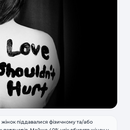
п
на
(
ві
д
навч
 жінок піддавалися фізичному та/або
та спальні, ігро