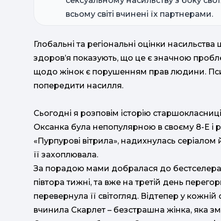
сексуальному насильству з боку свої
всьому світі вчинені їх партнерами.
Глобальні та регіональні оцінки насильства 
здоров’я показують, що це є значною проб
щодо жінок є порушенням прав людини. Пси
попередити насилля.
Сьогодні я розповім історію старшокласниці О
Оксанка була непопулярною в своєму 8-Е і 
«Пурпурові вітрила», надихнулась серіалом 
її захоплювала.
За порадою мами добралася до бестселера «
півтора тижні, та вже на третій день перег
перевернула її світогляд. Відтепер у кожній 
вчинила Скарлет – безстрашна жінка, яка зм