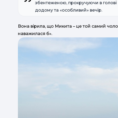
збентеженою, прокручуючи в голові
додому та «особливий» вечір.
Вона вірила, що Микита – це той самий чолов
наважилася б».