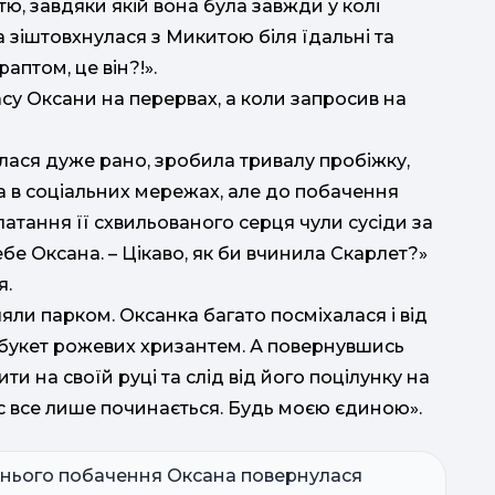
, завдяки якій вона була завжди у колі
а зіштовхнулася з Микитою біля їдальні та
раптом, це він?!».
су Оксани на перервах, а коли запросив на
улася дуже рано, зробила тривалу пробіжку,
а в соціальних мережах, але до побачення
латання її схвильованого серця чули сусіди за
ебе Оксана. – Цікаво, як би вчинила Скарлет?»
я.
ли парком. Оксанка багато посміхалася і від
букет рожевих хризантем. А повернувшись
и на своїй руці та слід від його поцілунку на
нас все лише починається. Будь моєю єдиною».
аннього побачення Оксана повернулася