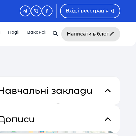
Вхід і реєстрація
и
Події
Вакансії
Написати в блог
Навчальні заклади
Дописи
кладки