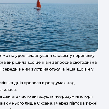
ямо на уроці влаштували словесну перепалку,
на вирішила, що це її він запросив сьогодні на
середи з ним зустрічаються, а інша, що він у
.
кілька днів провела в роздумах над
ажилася.
і дівчата часто вигадують незрозумілі історії
мках у нього лише Оксана. І через півтора тижні