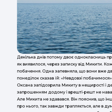
Декілька днів потому двоє однокласниць пр
як виявилося, через записку від Микити. Кож
побачення. Одна запевняла, що вони вже дві 
понеділок сказав їй: «Невдовзі побачимося»
Оксана запідозрила Микиту в нещирості і де
запрошенням додому і врешті-решт не нав
Але Микита не здавався. Він пояснив, що інш
про нього, так завжди трапляється, але в ду