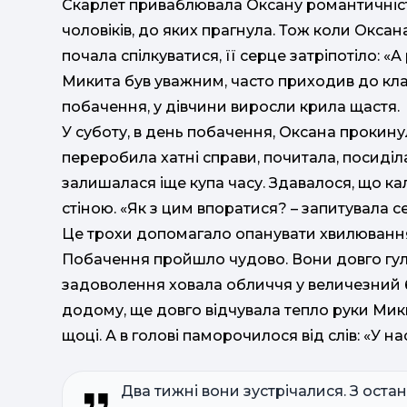
Скарлет приваблювала Оксану романтичністю
чоловіків, до яких прагнула. Тож коли Оксан
почала спілкуватися, її серце затріпотіло: «А 
Микита був уважним, часто приходив до кла
побачення, у дівчини виросли крила щастя.
У суботу, в день побачення, Оксана прокин
переробила хатні справи, почитала, посиділ
залишалася іще купа часу. Здавалося, що ка
стіною. «Як з цим впоратися? – запитувала с
Це трохи допомагало опанувати хвилюванн
Побачення пройшло чудово. Вони довго гуля
задоволення ховала обличчя у величезний 
додому, ще довго відчувала тепло руки Микит
щоці. А в голові паморочилося від слів: «У 
Два тижні вони зустрічалися. З ост