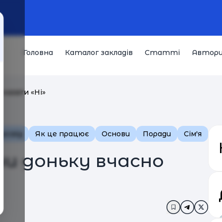
Головна
Каталог закладів
Статті
Автор
сказати «Ні»
досвід
Як це працює
Основи
Поради
Сім'я
и доньку вчасно
Додати в за