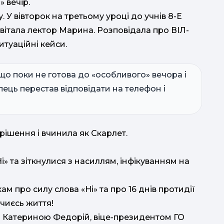
 вечір.
У вівторок на третьому уроці до учнів 8-Е
авітала лектор Марина. Розповідала про ВІЛ-
итуаційні кейси.
 що поки не готова до «особливого» вечора і
опець перестав відповідати на телефон і
рішення і вчинила як Скарлет.
Ні» та зіткнулися з насиллям, інфікуванням на
м про силу слова «Ні» та про 16 днів протидії
чиєсь життя!
 з Катериною Федорій, віце-президентом ГО