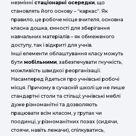
незмінні
стаціонарні осередки
, що
становлять його основу – “каркас”. Як
правило, це робоче місце вчителя, основна
класна дошка, ємності для зберігання
навчальних матеріалів – як обмеженого
доступу, так і відкриті для учнів.
Інші елементи облаштування класу можуть
бути
мобільними
, забезпечувати гнучкість,
можливість швидкої реорганізації.
Насамперед йдеться про учнівські робочі
місця. Причому в сучасній школі це не лише
стандартні столи та стільці; учнівські меблі
дуже різноманітні та дозволяють
працювати всім класом, у групах чи
поодинці, у різноманітних позах (сидячи,
стоячи, навіть лежачи), спілкуватись,