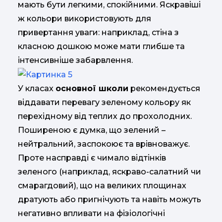
мають бути легкими, спокійними. Яскравіші
ж кольори використовують для
привертання уваги: наприклад, стіна з
класною дошкою може мати глибше та
інтенсивніше забарвлення.
У класах
основної школи
рекомендується
віддавати перевагу зеленому кольору як
перехідному від теплих до прохолодних.
Поширеною є думка, що зелений –
нейтральний, заспокоює та врівноважує.
Проте насправді є чимало відтінків
зеленого (наприклад, яскраво-салатний чи
смарагдовий), що на великих площинах
дратують або пригнічують та навіть можуть
негативно впливати на фізіологічні