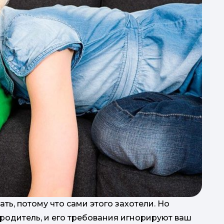
пі
к
р
т
з
ть, потому что сами этого захотели. Но
 родитель, и его требования игнорируют ваш