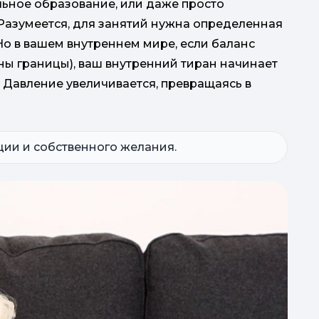
ьное образование, или даже просто
під
. Разумеется, для занятий нужна определенная
S
Но в вашем внутреннем мире, если баланс
ны границы), ваш внутренний тиран начинает
. Давление увеличивается, превращаясь в
ции и собственного желания.
п
ро