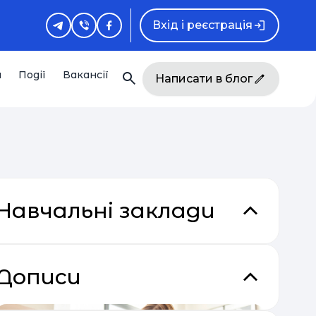
Вхід і реєстрація
и
Події
Вакансії
Написати в блог
Навчальні заклади
Дописи
кладки