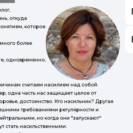
лог,
нь, откуда
понятием, которое
амного более
сте, одновременно,
причинам считаем насилием над собой.
а
р, одна часть нас защищает целое от
оровье, достоинство. Кто насильник? Другая
під
внешними требованиями регулярности и
ейтральными, но когда они "запускают"
ут стать насильственными.