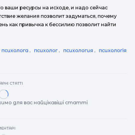
то ваши ресурсы на исходе, и надо сейчас
утствие желания позволит задуматься, почему
лень как привычка к бессилию позволит найти
 психолога
,
психолог
,
психология
,
психологія
РНІ СТАТТІ
имо для вас найцікавіші статті
ЕНТАРІ