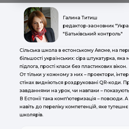
Галина Титиш
редактор-засновник "Украї
"Батьківський контроль"
Сільська школа в естонському Аясме, на перш
більшості українських: сіра штукатурка, як
підлога, прості класи без пластикових вікон.
От тільки у кожному з них – проектори, інт
стінах видніються роздруковані QR-коди. Про
завданнями на урок, чи навпаки – показуют
В Естонії така комп'ютеризація – повсюди. А
навіть до переліку компетенцій, яке тутешнє 
школярів.