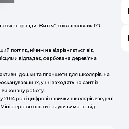
нської правди. Життя", співзасновник ГО
ий погляд, нічим не відрізняється від
а місцями відпадає, фарбована дерев'яна
і д
ерактивні дошки та планшети для школярів, на
сканувавши їх, учні заходять на сайт із
ь виконану роботу.
 у 2014 році цифрові навички школярів введені
Міністерство освіти і науки вимагає від