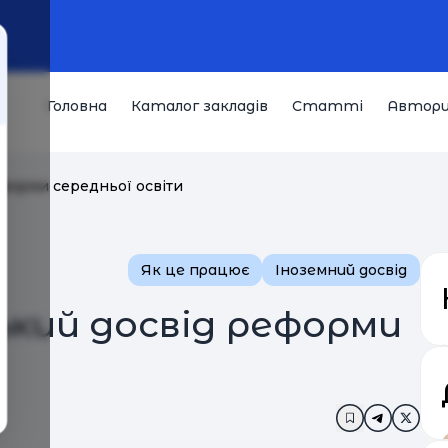
Головна
Каталог закладів
Статті
Автор
еформи середньої освіти
Як це працює
Іноземний досвід
ський досвід реформи
Додати в за