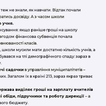
 теж не знали, як навчати. Відтак почали
ратись досвіду. А з часом школи
 учня.
ансування: якщо раніше гроші на школу
о згодом фінансова субвенція почала
внюваності класів.
 школи мусили мати достатню кількість учнів, а
бувався на тлі демографічного спаду: зараз в
.
ячі садочки
в управління муніципалітетів –
ких. Загалом їх в країні 213, зараз якраз триває
ержава виділяє гроші на зарплату вчителів
ні обіди, підручники та роботу дирекції
– а
свого бюджету.