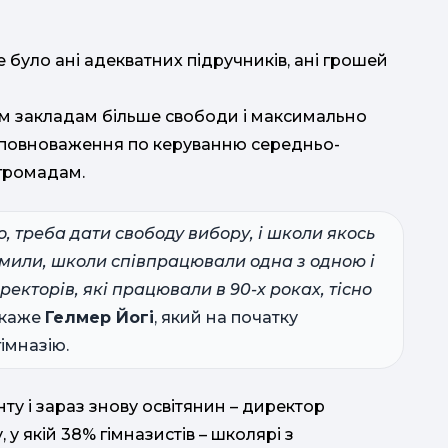
 було ані адекватних підручників, ані грошей
им закладам більше свободи і максимально
і повноваження по керуванню середньо-
громадам.
, треба дати свободу вибору, і школи якось
номили, школи співпрацювали одна з одною і
ректорів, які працювали в 90-х роках, тісно
 каже
Гелмер Йогі
, який на початку
імназію.
нту і зараз знову освітянин – директор
 у якій 38% гімназистів – школярі з