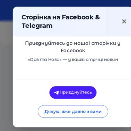
Про портал
Реклама
Контакти
Сторінка на Facebook &
Telegram
Приєднуйтесь до нашої сторінки у
Facebook
Головна
/
Статті
/
Як це у них. Естонський досвід р
«Освіта Нова» — у вашій стрічці новин
Освіта Нова
Як це у них. Естон
Приєднуйтесь
середньої освіти
Дякую, вже давно з вами
16.05.2017
5152
0