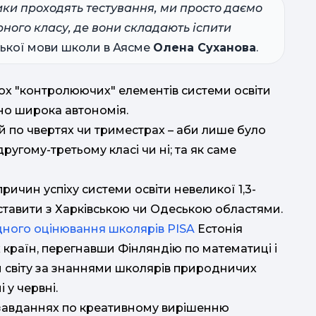
ики проходять тестування, ми просто даємо
ного класу, де вони складають іспити
ської мови школи в Аясме
Олена Суханова
.
гатьох "контролюючих" елементів системи освіти
йно широка автономія.
ей по чвертях чи триместрах – аби лише було
другому-третьому класі чи ні; та як саме
ц
причин успіху системи освіти невеликої 1,3-
іставити з Харківською чи Одеською областями.
ньо
ного оцінювання школярів PISA
Естонія
 країн, перегнавши Фінляндію по математиці і
н світу за знаннями школярів природничих
 у червні.
у завданнях по креативному вирішенню