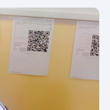
кімн
п