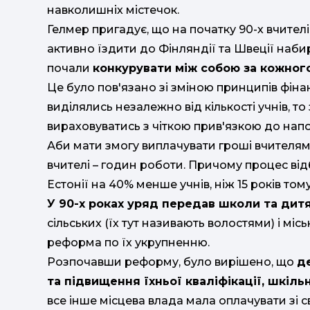
навколишніх містечок.
Гелмер пригадує, що на початку 90-х вчителі
активно їздити до Фінляндії та Швеції наби
почали
конкурувати між собою за кожного
Це було пов'язано зі зміною принципів фін
виділялись незалежно від кількості учнів, т
вираховуватись з чіткою прив'язкою до напо
Аби мати змогу виплачувати гроші вчителям,
вчителі – годин роботи. Причому процес від
Естонії на 40% менше учнів, ніж 15 років тому
У 90-х роках уряд передав школи та дит
сільських (їх тут називають волостями) і місь
реформа по їх укрупненню.
Розпочавши реформу, було вирішено, що
д
та підвищення їхньої кваліфікації, шкіль
все інше місцева влада мала оплачувати зі 