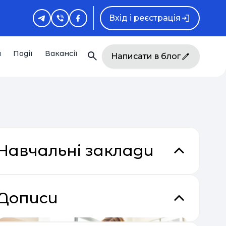
Вхід і реєстрація
и
Події
Вакансії
Написати в блог
Навчальні заклади
Дописи
кладки