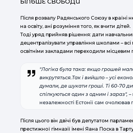
БІЛЬШЕ СВОБОДИ
Після розвалу Радянського Союзу в країні не
на освіту, ані розуміння того, як вчити дітей.
Тоді уряд прийняв рішення: дати навчальн
децентралізувати управління школами – вс
освітніми закладами переходили місцевим 
"Логіка була така: якщо грошей мало
викрутяться.Так і вийшло – усі еко
думали, де шукати гроші. Ті 60-70 ди
спілкуються один з одним і зараз",
–
незалежності Естонії сам очолював г
Після цього він двічі був депутатом парламе
престижної гімназії імені Яана Поска в Тарту,