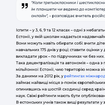
"Коли третьокласники і шестикласн
їм планшети чи ведемо до комп'ютер
онлайн",
– розповідає вчитель росій
Іспити – у 3, 6, 9 та 12 класах – одні з неба
Естонії, у якій школам надається надзвича
Вони можуть навіть обирати собі: вчити діт
навчальних 175 днів у році; ставити оцінки у 
викладати урок – по підручниках чи без них.
Така децентралізація та автономія – одна з 
мільйонної Естонії, чию територію можна з
За даними на 2012 рік, у
рейтингах міжнарод
займає найвищі місця з-поміж європейських
опинившись на шостій сходинці серед краї
наук. Свіжі рейтинги мають бути опубліковані
В естонських учнів також вищі результати 