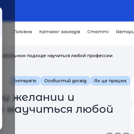
Головна
Каталог закладів
Статті
Автор
 правильном подходе научиться любой профессии
Інтерв'ю
Особистий досвід
Як це працює
ри желании и
е научиться любой