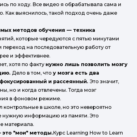
сь по ходу. Все видео я обрабатывала сама и
о. Как выяснилось, такой подход очень даже
мых методов обу­чения — техника
нятий, которые чередуются с пятью минутами
и переход на последовательную работу от
рее и эффективнее.
ет, хотя по факту
нужно лишь позволить мозгу
цию.
Дело в том, что
у мозга есть два
сфокусированный и рассеянный.
Это значит,
ы, но и когда отвлечены. Тогда мозг
ния в фоновом режиме.
 контрольные в школе, но это невероятно
е нужную информацию из памяти. Это
е материала.
 это "мои" методы.
Курс Learning How to Learn