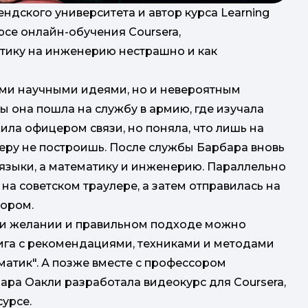
дского университета и автор курса Learning
рсе онлайн-обучения Coursera,
стику на инженерию нестрашно и как
ими научными идеями, но и невероятным
 она пошла на службу в армию, где изучала
ила офицером связи, но поняла, что лишь на
еру не построишь. После службы Барбара вновь
е языки, а математику и инженерию. Параллельно
на советском траулере, а затем отправилась на
тором.
при желании и правильном подходе можно
книга с рекомендациями, техниками и методами
матик". А позже вместе с профессором
ра Оакли разработала видеокурс для Coursera,
урсе.