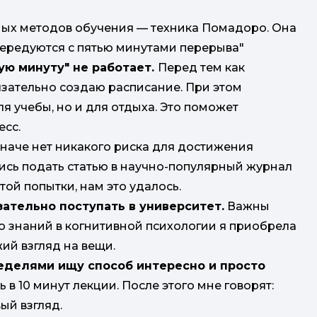
мых методов обучения — техника Помадоро. Она
чередуются с пятью минутами перерыва"
ую минуту" не работает.
Перед тем как
бязательно создаю расписание. При этом
я учебы, но и для отдыха. Это поможет
есс.
наче нет никакого риска для достижения
ались подать статью в научно-популярный журнал
ртой попытки, нам это удалось.
зательно поступать в университет.
Важны
о знаний в когнитивной психологии я приобрела
ий взгляд на вещи.
неделями ищу способ интересно и просто
ь в 10 минут лекции. После этого мне говорят:
вый взгляд.