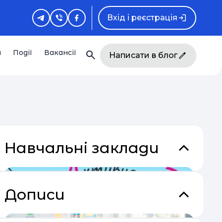
Вхід і реєстрація
и
Події
Вакансії
Написати в блог
Навчальні заклади
Дописи