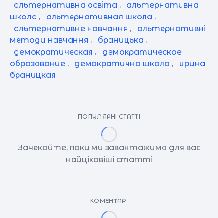
альтернативна освіта
,
альтернативна
школа
,
альтернативная школа
,
альтернативне навчання
,
альтернативні
методи навчання
,
браницька
,
демократическая
,
демократическое
образование
,
демократична школа
,
ирина
браницкая
ПОПУЛЯРНІ СТАТТІ
Зачекайте, поки ми завантажимо для вас
найцікавіші статті
КОМЕНТАРІ