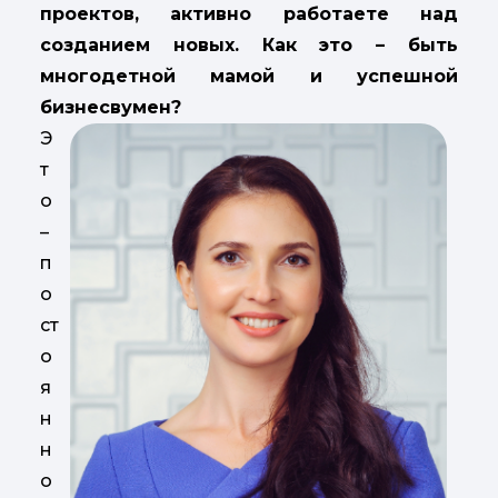
проектов, активно работаете над
созданием новых. Как это
–
быть
многодетной мамой и успешной
бизнесвумен?
Э
т
о
–
п
о
ст
о
я
н
н
о