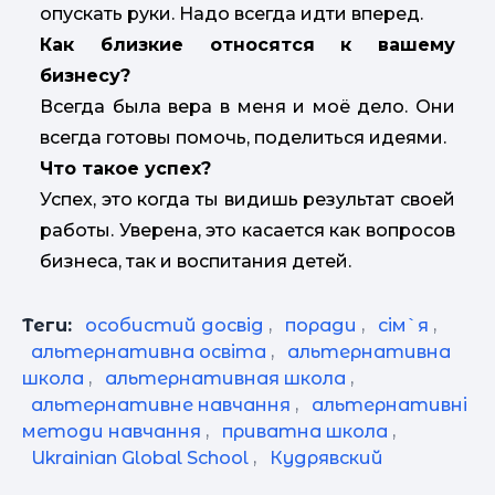
опускать руки. Надо всегда идти вперед.
Как близкие относятся к вашему
бизнесу?
Всегда была вера в меня и моё дело. Они
всегда готовы помочь, поделиться идеями.
Что такое успех?
Успех, это когда ты видишь результат своей
работы. Уверена, это касается как вопросов
бизнеса, так и воспитания детей.
Теги:
особистий досвід
,
поради
,
сім`я
,
альтернативна освіта
,
альтернативна
школа
,
альтернативная школа
,
альтернативне навчання
,
альтернативні
методи навчання
,
приватна школа
,
Ukrainian Global School
,
Кудрявский