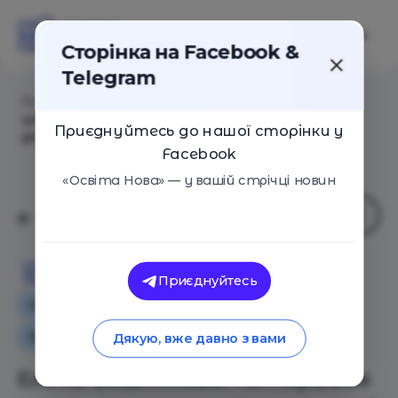
Сторінка на Facebook &
Telegram
Головна
/
Статті
/
Елена Вишнякова: «Открывая
школу, ты открываешь целый мир возможностей
Приєднуйтесь до нашої сторінки у
для детей»
Facebook
«Освіта Нова» — у вашій стрічці новин
Освіта Нова
Приєднуйтесь
Інтерв'ю
Особистий досвід
Освіта в Україні
Дякую, вже давно з вами
Елена Вишнякова: «Открывая