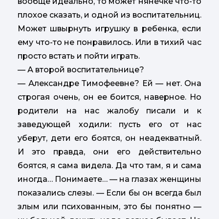
вообще идеально, то может нянечке что-то
плохое сказать, и одной из воспитательниц.
Может швырнуть игрушку в ребенка, если
ему что-то не понравилось. Или в тихий час
просто встать и пойти играть.
— А второй воспитательнице?
— Александре Тимофеевне? Ей — нет. Она
строгая очень, он ее боится, наверное. Но
родители на нас жалобу писали и к
заведующей ходили: пусть его от нас
уберут, дети его боятся, он неадекватный.
И это правда, они его действительно
боятся, я сама видела. Да что там, я и сама
иногда… Понимаете… — на глазах женщины
показались слезы. — Если бы он всегда был
злым или психованным, это бы понятно —