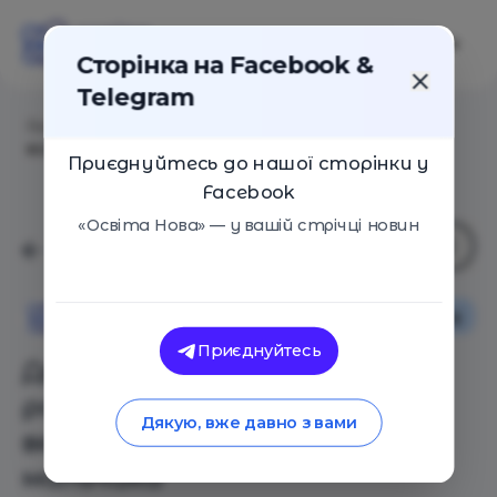
Сторінка на Facebook &
Telegram
Головна
/
Статті
/
Два Вени. Что делать родителям,
если их сын ведет себя как два разных мальчика
Приєднуйтесь до нашої сторінки у
Facebook
«Освіта Нова» — у вашій стрічці новин
Особистий досвід
Освіта Нова
Приєднуйтесь
Два Вени. Что делать
родителям, если их сын
Дякую, вже давно з вами
ведет себя как два разных
мальчика