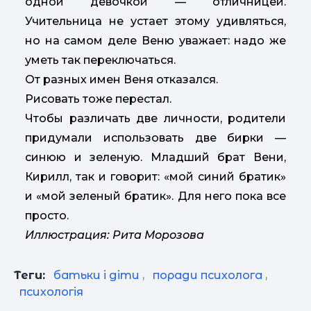
одной девочкой — отличницей.
Учительница не устает этому удивляться,
но на самом деле Веню уважает: надо же
уметь так переключаться.
От разных имен Веня отказался.
Рисовать тоже перестал.
Чтобы различать две личности, родители
придумали использовать две бирки —
синюю и зеленую. Младший брат Вени,
Кирилл, так и говорит: «мой синий братик»
и «мой зеленый братик». Для него пока все
просто.
Иллюстрация: Рита Морозова
Теги:
батьки і діти
,
поради психолога
,
психологія