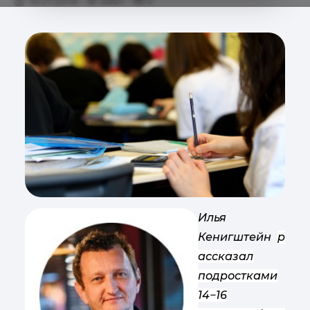
18.07.2019
2667
0
Илья
Кенигштейн
р
ассказал
подростками
14−16