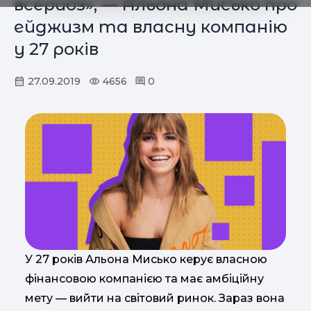
всерйоз», — Альона Мисько про
ейджизм та власну компанію
у 27 років
27.09.2019
4656
0
У 27 років Альона Мисько керує власною
фінансовою компанією та має амбіційну
мету — вийти на світовий ринок. Зараз вона