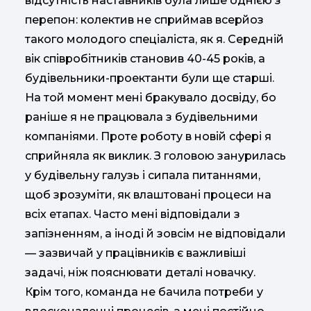
відсутність наставників була лише однією з
перепон: колектив не сприймав всерйоз
такого молодого спеціаліста, як я. Середній
вік співробітників становив 40-45 років, а
будівельники-проектанти були ще старші.
На той момент мені бракувало досвіду, бо
раніше я не працювала з будівельними
компаніями. Проте роботу в новій сфері я
сприйняла як виклик. З головою занурилась
у будівельну галузь і сипала питаннями,
щоб зрозуміти, як влаштовані процеси на
всіх етапах. Часто мені відповідали з
запізненням, а іноді й зовсім не відповідали
— зазвичай у працівників є важливіші
задачі, ніж пояснювати деталі новачку.
Крім того, команда не бачила потреби у