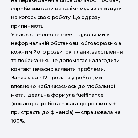
на перекидання відповідальності, обман,
спроби «виїхати на галімому» чи спихнути
на когось свою роботу. Це одразу
припиняють.
У нас є one-on-one meeting, коли ми в
неформальній обстановці обговорюємо з
кожним його розвиток, плани, захоплення
та побажання. Це допомагає налагодити
контакт і вчасно виявити проблеми.
Зараз у нас 12 проєктів у роботі, ми
впевнено наближаємось до глобальної
мети. Ідеальна формула fuelfinance
(командна робота + жага до розвитку +
пристрасть до фінансів) — спрацювала на
100%.