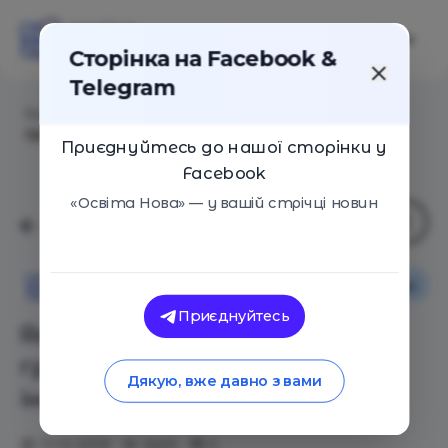
Сторінка на Facebook &
Telegram
Головна
/
Статті
/
Як підвищити фінансову
грамотність. Чому інтернету недостатньо
Приєднуйтесь до нашої сторінки у
Facebook
«Освіта Нова» — у вашій стрічці новин
Особистий досвід
Поради
Освіта Нова
Приєднуйтесь
Як підвищити фінансову
грамотність. Чому
Дякую, вже давно з вами
інтернету недостатньо
17.10.2019
3693
0