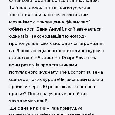
фінансової обізнаності для літніх людей.
Та й для «покоління інтернету» «живі
тренінги» залишаються ефективним
механізмом покращення фінансової
обізнаності.
Банк Англії
, який вважається
одним із «законодавців техномод»,
пропонує для своїх молодих співгромадян
від 9 років спеціальні шестигодинні курси з
фінансової обізнаності. Розробляються
вони разом із представниками
популярного журналу The Economist. Тема
одного з таких курсів «Які висновки можна
зробити через 10 років після фінансової
кризи»? Попит на участь в подібних
заходах чималий.
Ще одна з причин, яка примушує