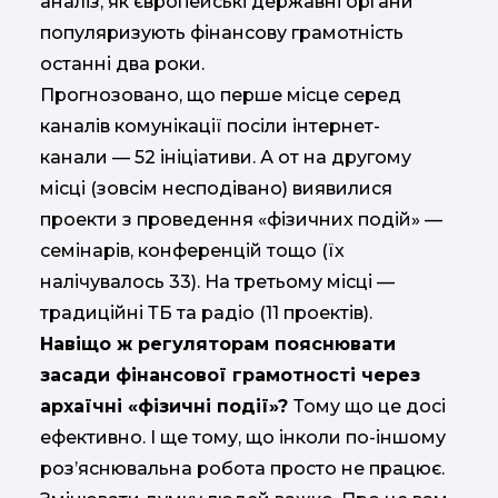
аналіз, як європейські державні органи
популяризують фінансову грамотність
останні два роки.
Прогнозовано, що перше місце серед
каналів комунікації посіли інтернет-
канали — 52 ініціативи. А от на другому
місці (зовсім несподівано) виявилися
проекти з проведення «фізичних подій» —
семінарів, конференцій тощо (їх
налічувалось 33). На третьому місці —
традиційні ТБ та радіо (11 проектів).
Навіщо ж регуляторам пояснювати
засади фінансової грамотності через
архаїчні «фізичні події»?
Тому що це досі
ефективно. І ще тому, що інколи по-іншому
роз’яснювальна робота просто не працює.