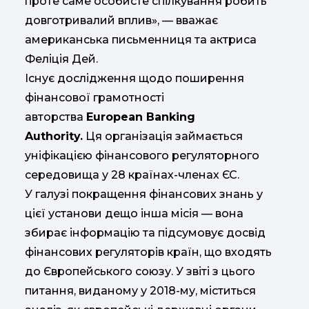
проте саме особисте спілкування робить
довготривалий вплив», — вважає
американська письменниця та актриса
Феліція Дей.
Існує дослідження щодо поширення
фінансової грамотності
авторства
European Banking
Authority.
Ця організація займається
уніфікацією фінансового регуляторного
середовища у 28 країнах-членах ЄС.
У галузі покращення фінансових знань у
цієї установи дещо інша місія — вона
збирає інформацію та підсумовує досвід
фінансових регуляторів країн, що входять
до Європейського союзу. У звіті з цього
питання, виданому у 2018-му, міститься