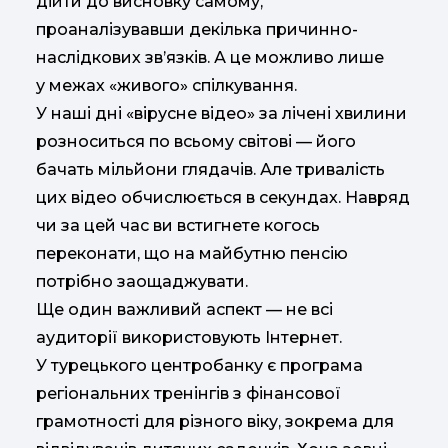
дійти до висновку самому,
проаналізувавши декілька причинно-
наслідкових зв’язків. А це можливо лише
у межах «живого» спілкування.
У наші дні «вірусне відео» за лічені хвилини
розноситься по всьому світові — його
бачать мільйони глядачів. Але тривалість
цих відео обчислюється в секундах. Навряд
чи за цей час ви встигнете когось
переконати, що на майбутню пенсію
потрібно заощаджувати.
Ще один важливий аспект — не всі
аудиторії використовують Інтернет.
У турецького центробанку є програма
регіональних тренінгів з фінансової
грамотності для різного віку, зокрема для