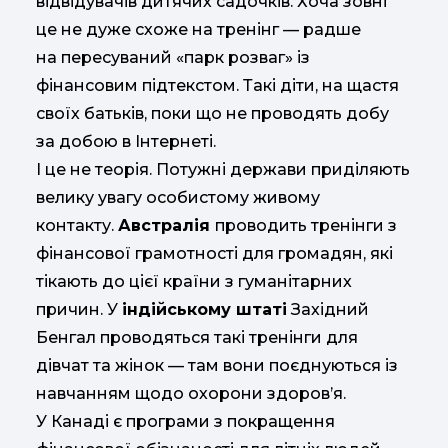
відвідувачів дитячих садочків. Хоча зовні
це не дуже схоже на тренінг — радше
на пересуваний «парк розваг» із
фінансовим підтекстом. Такі діти, на щастя
своїх батьків, поки що не проводять добу
за добою в Інтернеті.
І це не теорія. Потужні держави приділяють
велику увагу особистому живому
контакту.
Австралія
проводить тренінги з
фінансової грамотності для громадян, які
тікають до цієї країни з гуманітарних
причин. У
індійському штаті
Західний
Бенгал проводяться такі тренінги для
дівчат та жінок — там вони поєднуються із
навчанням щодо охорони здоров’я.
У Канаді є програми з покращення