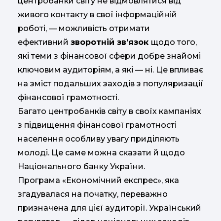
центробанки світу не відмовлятися від
живого контакту в свої інформаційній
роботі, — можливість отримати
ефективний
зворотній зв’язок
щодо того,
які теми з фінансової сфери добре знайомі
ключовим аудиторіям, а які — ні. Це впливає
на зміст подальших заходів з популяризації
фінансової грамотності.
Багато центробанків світу в своїх кампаніях
з підвищення фінансової грамотності
населення особливу увагу приділяють
молоді. Це саме можна сказати й щодо
Національного банку України.
Програма «Економічний експрес», яка
згадувалася на початку, переважно
призначена для цієї аудиторії. Український