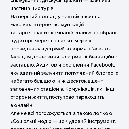
спілкування, дискусії, діалоги — важлива
частина цих турів.
На перший погляд, у наш вік засилля
масових інтернет-комунікацій
та таргетованих кампаній впливу на обрані
аудиторії через соціальні мережі,
проведення зустрічей в форматі face-to-
face для донесення інформації безнадійно
застаріло. Аудиторія охоплення Facebook,
яку здатний залучити популярний блогер, є
набагато більшою, ніж десяток вщент
заповнених стадіонів. Комунікація, як і інші
сторони життя, поступово переходить
в онлайн.
Але не всі погоджуються із такою логікою.
«Соціальні медіа — це чудовий інструмент,