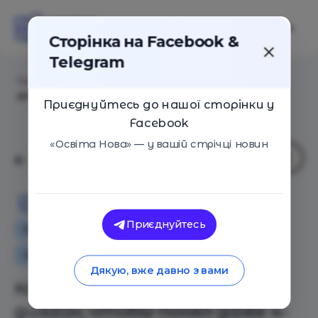
Сторінка на Facebook &
Telegram
Головна
/
Статті
/
Как объяснить графический
дизайн, чтобы понял даже 4-летний ребенок?
Приєднуйтесь до нашої сторінки у
Facebook
«Освіта Нова» — у вашій стрічці новин
Освіта Нова
Приєднуйтесь
Особистий досвід
Як це працює
Поради
Іноземний досвід
Дякую, вже давно з вами
Как объяснить графический
дизайн, чтобы понял даже 4-