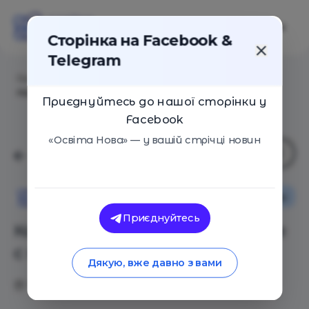
Сторінка на Facebook &
Telegram
Головна
/
Статті
/
Как вести себя при разговоре с
подростком
Приєднуйтесь до нашої сторінки у
Facebook
«Освіта Нова» — у вашій стрічці новин
Особистий досвід
Поради
Освіта Нова
Приєднуйтесь
Как вести себя при разговоре
с подростком
Дякую, вже давно з вами
18.11.2019
5268
0