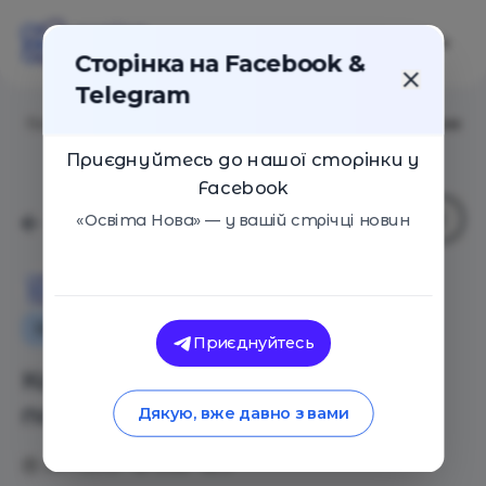
Сторінка на Facebook &
Telegram
Головна
/
Статті
/
Как обсуждать школу с подростком
Приєднуйтесь до нашої сторінки у
Facebook
«Освіта Нова» — у вашій стрічці новин
Освіта Нова
Особистий досвід
Як це працює
Поради
Приєднуйтесь
Как обсуждать школу с
подростком
Дякую, вже давно з вами
26.11.2019
3156
0