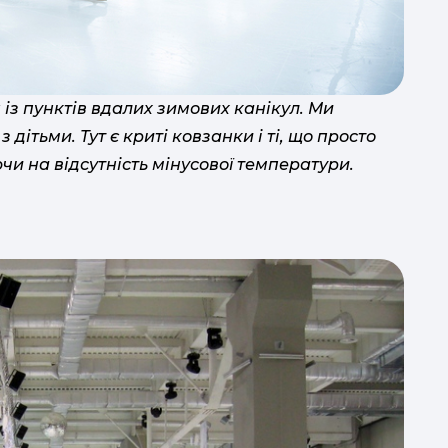
із пунктів вдалих зимових канікул. Ми
 дітьми. Тут є криті ковзанки і ті, що просто
спок
Украї
чи на відсутність мінусової температури.
с
і 