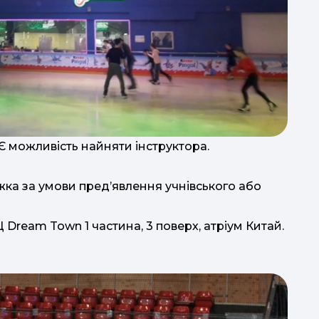
о
Є можливість найняти інструктора.
обі
жка за умови пред’явлення учнівського або
су
 Dream Town 1 частина, 3 поверх, атріум Китай.
с