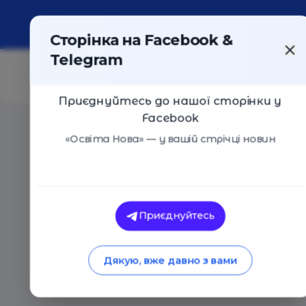
Про портал
Реклама
Контакти
Сторінка на Facebook &
Telegram
Приєднуйтесь до нашої сторінки у
Facebook
Головна
/
Статті
/
Де покататися на ковзанах в Києві
«Освіта Нова» — у вашій стрічці новин
Освіта Нова
Де покататися на ко
Приєднуйтесь
зими
Дякую, вже давно з вами
12.12.2019
8959
0