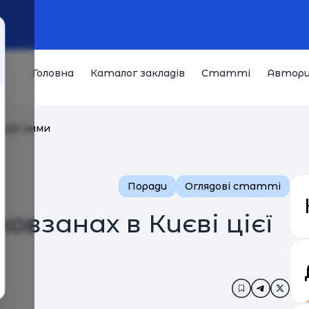
Головна
Каталог закладів
Статті
Автор
 цієї зими
Поради
Оглядові статті
взанах в Києві цієї
Додати в за