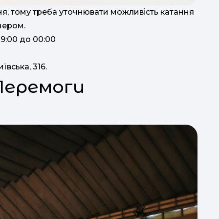
ня, тому треба уточнювати можливість катання
на
нером.
з 9:00 до 00:00
р
ївська, 316.
бат
Перемоги
п
заход