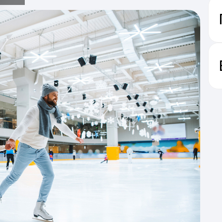
р
School
св