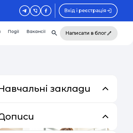
Вхід і реєстрація
и
Події
Вакансії
Написати в блог
Навчальні заклади
Дописи
кладки