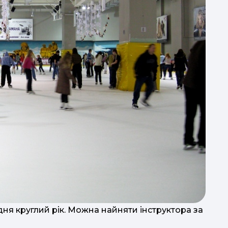
б
до д
к
Гол
в
одня круглий рік. Можна найняти інструктора за