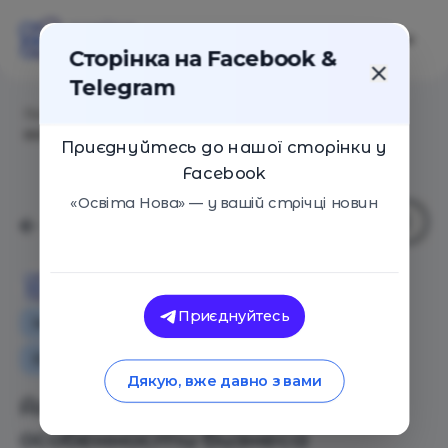
Сторінка на Facebook &
Telegram
Головна
/
Статті
/
Альтернативная школа:
особенности бизнеса
Приєднуйтесь до нашої сторінки у
Facebook
«Освіта Нова» — у вашій стрічці новин
Освіта Нова
Приєднуйтесь
Інтерв'ю
Особистий досвід
Освіта в Україні
Іноземний досвід
Дякую, вже давно з вами
Альтернативная школа:
особенности бизнеса