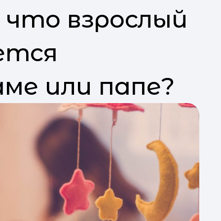
, что взрослый
ется
ме или папе?