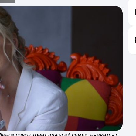
- Іде
ві
енок сам готовит для всей семьи, нянчится с