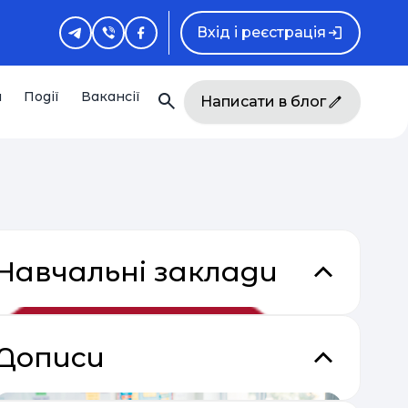
Вхід і реєстрація
и
Події
Вакансії
Написати в блог
Навчальні заклади
Дописи
кладки