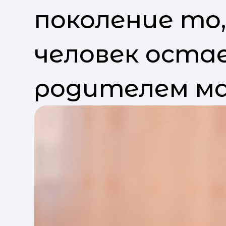
поколение то
человек оста
родителем ма