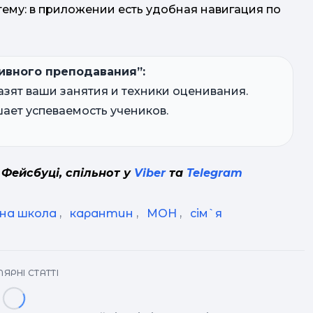
ему: в приложении есть удобная навигация по
ивного преподавания”:
азят ваши занятия и техники оценивания.
ает успеваемость учеников.
 Фейсбуці, спільнот у
Viber
та
Telegram
йна школа
,
карантин
,
МОН
,
сім`я
ЯРНІ СТАТТІ