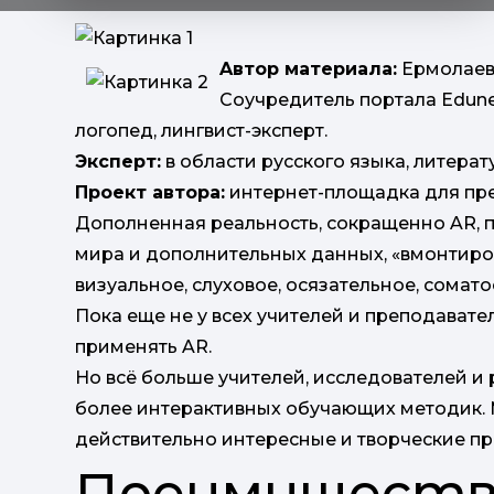
Aвтор материала:
Ермолаева
Cоучредитель портала Eduneo
логопед, лингвист-эксперт.
Эксперт:
в области русского языка, литера
Проект автора:
интернет-площадка для пр
Дополненная реальность, сокращенно AR, 
мира и дополнительных данных, «вмонтиро
визуальное, слуховое, осязательное, сомат
Пока еще не у всех учителей и преподавател
применять AR.
Но всё больше учителей, исследователей и
более интерактивных обучающих методик. 
действительно интересные и творческие пр
Преимуществ