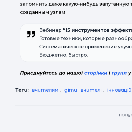
запомнить даже какую-нибудь запутанную т
созданным узлам.
Вебинар
“15 инструментов эффект
Готовые техники, которые разнообр
Систематическое применение улучш
Бюджетно, быстро.
Приєднуйтесь до нашої
сторінки
і
групи
у
Теги:
вчителям
,
діти і вчителі
,
інноваці
ПОПУЛ