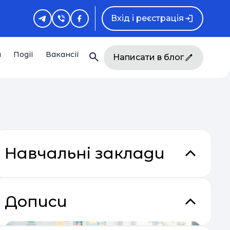
Вхід і реєстрація
и
Події
Вакансії
Написати в блог
Навчальні заклади
Дописи
акладки