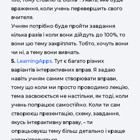
враження, коли учень перевершить свого
вчителя.
Учням потрібно буде пройти завдання
кілька разів і коли вони дійдуть до 100%, то
вони цю тему закріплять. Тобто, хочуть вони
чи ні, а тему вони вивчать.
5.
LearningApps
. Тут є багато різних
варіантів інтерактивних вправ. Я задаю
навіть учням самим створювати вправи,
тому що коли ми просто проводимо лекцію,
тема засвоюється не настільки, як тоді, коли
учень попрацює самостійно. Коли ти сам
створюєш презентацію, схему, завдання,
якусь інтерактивну вправу, – ти
опрацьовуєш тему більш детально і краще
запам’ятовується.