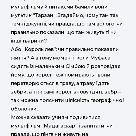
мультфільму й питаю, чи бачили вони
мультик “Тарзан”. Згадаймо, чому там такі
темні джунглі, чи правда, що там волого, чи
правильно показали, що там живуть ті чи
інші тварини?
Або “Король лев”: чи правильно показали
життя? А в тому моменті, коли Муфаса
сидять із маленьким Сімбою й розповідає
йому, що королі теж помирають і вони
перетворюються в траву, а траву їдять
зебри, а ті ж самі королі знову їдять зебр –
так можна пояснити цілісність географічної
оболонки.
Можна сказати учням подивитися
мультфільм “Мадагаскар” і запитати, чи
правда, що пінгвіни живуть на