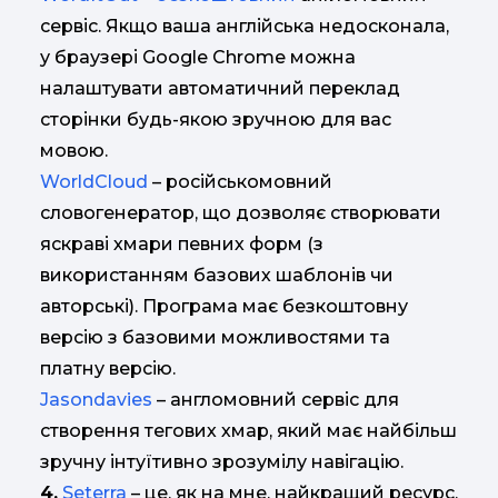
сервіс. Якщо ваша англійська недосконала,
у браузері Google Chrome можна
налаштувати автоматичний переклад
сторінки будь-якою зручною для вас
мовою.
WorldCloud
– російськомовний
словогенератор, що дозволяє створювати
яскраві хмари певних форм (з
використанням базових шаблонів чи
авторські). Програма має безкоштовну
версію з базовими можливостями та
платну версію.
Jasondavies
– англомовний сервіс для
створення тегових хмар, який має найбільш
зручну інтуїтивно зрозумілу навігацію.
4.
Seterra
– це, як на мне, найкращий ресурс,