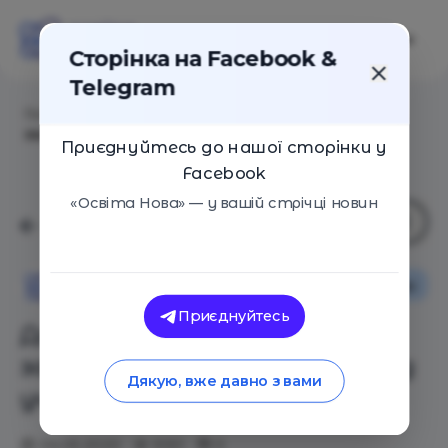
Сторінка на Facebook &
Telegram
Головна
/
Статті
/
Дистанціне навчання: як
зацікавити учнів – поради від учительки
Приєднуйтесь до нашої сторінки у
Facebook
«Освіта Нова» — у вашій стрічці новин
Особистий досвід
Поради
Освіта Нова
Приєднуйтесь
Дистанціне навчання: як
зацікавити учнів – поради від
Дякую, вже давно з вами
учительки
04.05.2020
9351
0