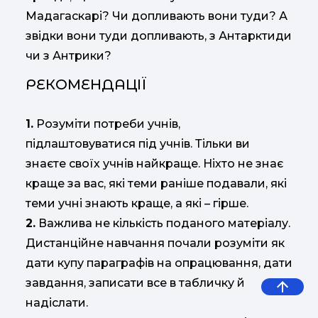
Мадагаскарі? Чи допливають вони туди? А
звідки вони туди допливають, з Антарктиди
чи з Антрики?
РЕКОМЕНДАЦІЇ
1.
Розуміти потреби учнів,
підлаштовуватися під учнів. Тільки ви
знаєте своїх учнів найкраще. Ніхто не знає
краще за вас, які теми раніше подавали, які
теми учні знають краще, а які – гірше.
2.
Важлива не кількість поданого матеріалу.
Дистанційне навчання почали розуміти як
дати купу параграфів на опрацювання, дати
завдання, записати все в табличку й
надіслати.