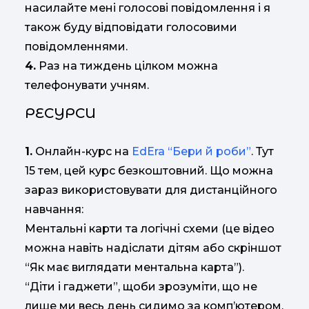
насилайте мені голосові повідомлення і я
також буду відповідати голосовими
повідомленнями.
4.
Раз на тиждень цілком можна
телефонувати учням.
РЕСУРСИ
1.
Онлайн-курс на
EdЕra “Бери й роби”
. Тут
15 тем, цей курс безкоштовний. Що можна
зараз використовувати для дистанційного
навчання:
Ментальні карти та логічні схеми (це відео
можна навіть надіслати дітям або скріншот
“Як має виглядати ментальна карта”).
“Діти і гаджети”, щоби зрозуміти, що не
лише ми весь день сидимо за комп’ютером,