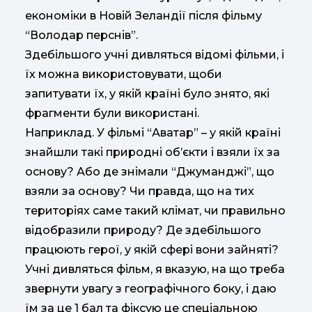
економіки в Новій Зеландії після фільму
“Володар перснів”.
Здебільшого учні дивляться відомі фільми, і
їх можна використовувати, щоби
запитувати їх, у якій країні було знято, які
фрагменти були використані.
Наприклад. У фільмі “Аватар” – у якій країні
знайшли такі природні об’єкти і взяли їх за
основу? Або де знімали “Джуманджі”, що
взяли за основу? Чи правда, що на тих
територіях саме такий клімат, чи правильно
відобразили природу? Де здебільшого
працюють герої, у якій сфері вони зайняті?
Учні дивляться фільм, я вказую, на що треба
звернути увагу з географічного боку, і даю
їм за це 1 бал та фіксую це спеціальною