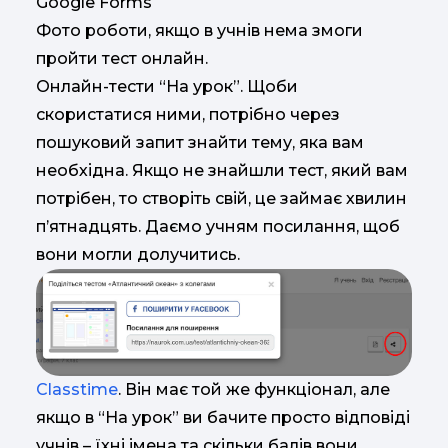
Google Forms
Фото роботи, якщо в учнів нема змоги
пройти тест онлайн.
Онлайн-тести “На урок”. Щоби
скористатися ними, потрібно через
пошуковий запит знайти тему, яка вам
необхідна. Якщо не знайшли тест, який вам
потрібен, то створіть свій, це займає хвилин
п’ятнадцять. Даємо учням посилання, щоб
вони могли долучитись.
Classtime
. Він має той же функціонал, але
якщо в “На урок” ви бачите просто відповіді
учнів – їхні імена та скільки балів вони