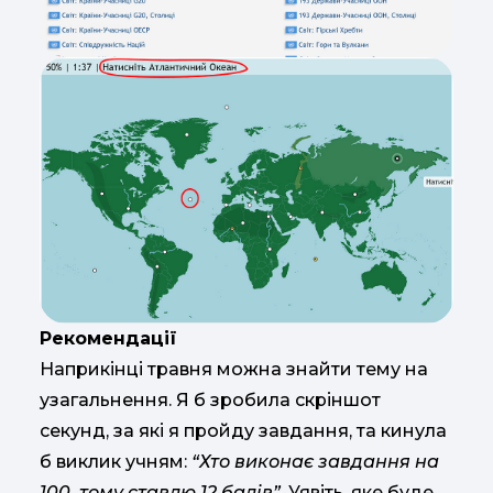
Рекомендації
Наприкінці травня можна знайти тему на
узагальнення. Я б зробила скріншот
секунд, за які я пройду завдання, та кинула
б виклик учням:
“Хто виконає завдання на
100, тому ставлю 12 балів”
. Уявіть, яке буде