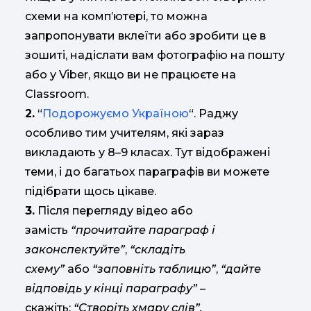
схеми на комп’ютері, то можна
запропонувати вклеїти або зробити це в
зошиті, надіслати вам фотографію на пошту
або у Vіber, якщо ви не працюєте на
Classroom.
2.
“
Подорожуємо Україною
“. Раджу
особливо тим учителям, які зараз
викладають у 8–9 класах. Тут відображені
теми, і до багатьох параграфів ви можете
підібрати щось цікаве.
3.
Після перегляду відео або
замість
“прочитайте параграф і
законспектуйте”
,
“складіть
схему”
або
“заповніть таблицю”
,
“дайте
відповідь у кінці параграфу”
–
скажіть:
“Створіть хмару слів”.