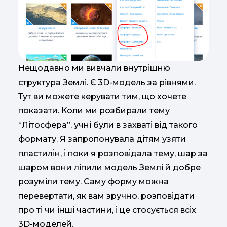
Нещодавно ми вивчали внутрішню
структура Землі. Є 3D-модель за рівнями.
Тут ви можете керувати тим, що хочете
показати. Коли ми розбирали тему
“Літосфера”, учні були в захваті від такого
формату. Я запропонувала дітям узяти
пластилін, і поки я розповідала тему, шар за
шаром вони ліпили модель Землі й добре
розуміли тему. Саму форму можна
перевертати, як вам зручно, розповідати
про ті чи інші частини, і це стосується всіх
3D-моделей.