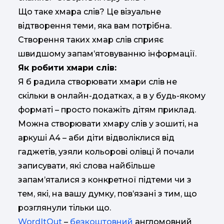
Що таке хмара слів? Це візуальне
відтворення теми, яка вам потрібна.
Створення таких хмар слів сприяє
швидшому запам’ятовуванню інформації.
Як робити хмари слів:
Я б радила створювати хмари слів не
скільки в онлайн-додатках, а в у будь-якому
форматі – просто покажіть дітям приклад.
Можна створювати хмару слів у зошиті, на
аркуші А4 – аби діти відволіклися від
гаджетів, узяли кольорові олівці й почали
записувати, які слова найбільше
запам’яталися з конкретної підтеми чи з
тем, які, на вашу думку, пов’язані з тим, що
розглянули тільки що.
WordItOut
–
безкоштовний
англомовний