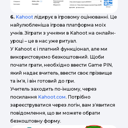
6.
Kahoot
лідирує в ігровому оцінюванні. Це
найулюбленіша ігрова платформа моїх
учнів. Зіграти з учнями в Kahoot на онлайн-
уроці – це в нас уже ритуал.
У Kahoot є і платний функціонал, але ми
використовуємо безкоштовний. Щоби
почати грати, необхідно ввести Game PIN,
який надає вчитель, ввести своє прізвище
та ім’я, і він готовий до гри.
Учитель заходить по-іншому, через
посилання
Kahoot.сом
. Потрібно
зареєструватися через логін, вам з’явитися
повідомлення, що ви можете обрати
безкоштовну форму.