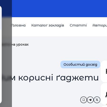
Головна
Каталог закладів
Статті
Автор
аджети на уроках
Особистий досвід
. Чим корисні ґаджети
Додати в за