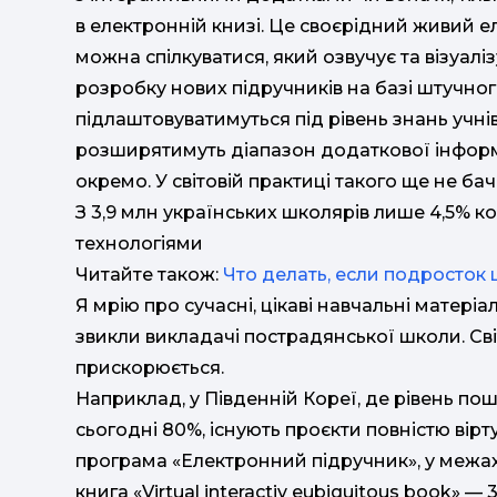
в електронній книзі. Це своєрідний живий 
можна спілкуватися, який озвучує та візуал
розробку нових підручників на базі штучного
підлаштовуватимуться під рівень знань учні
розширятимуть діапазон додаткової інформа
окремо. У світовій практиці такого ще не бач
З 3,9 млн українських школярів лише 4,5% 
технологіями
Читайте також:
Что делать, если подросток
Я мрію про сучасні, цікаві навчальні матеріа
звикли викладачі пострадянської школи. Сві
прискорюється.
Наприклад, у Південній Кореї, де рівень по
сьогодні 80%, існують проєкти повністю вірту
програма «Електронний підручник», у межах 
книга «Virtual interactiv eubiquitous book» 