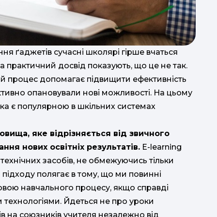
а
п
п
ня ґаджетів сучасні школярі гірше вчаться
а практичний досвід показують, що це не так.
ий процес допомагає підвищити ефективність
активно опановували нові можливості. На цьому
яка є популярною в шкільних системах
по
овища, яке відрізняється від звичного
KMDШ
ння нових освітніх результатів.
E-learning
технічних засобів, не обмежуючись тільки
підходу полягає в тому, що ми повинні
овою навчального процесу, якщо справді
 технологіями. Йдеться не про уроки
е
в на союзників учителя незалежно від