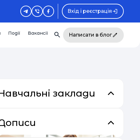
Вхід і реєстрація
и
Події
Вакансії
Написати в блог
Навчальні заклади
Дописи
кладки