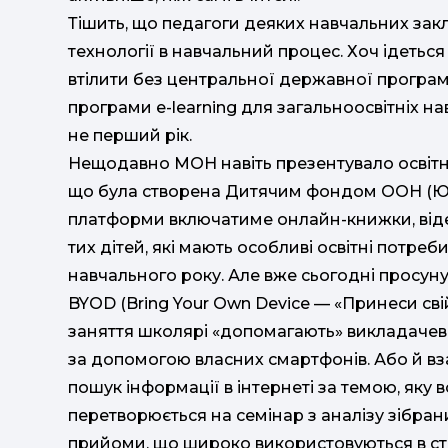
Тішить, що педагоги деяких навчальних зак
технології в навчальний процес. Хоч ідеться
втілити без центральної державної програм
програми e-learning для загальноосвітніх н
не перший рік.
Нещодавно МОН навіть презентувало освітн
що була створена Дитячим фондом ООН (ЮНІС
платформи включатиме онлайн-книжки, відео
тих дітей, які мають особливі освітні потр
навчального року. Але вже сьогодні просун
BYOD (Bring Your Own Device — «Принеси свій
заняття школярі «допомагають» викладачеві
за допомогою власних смартфонів. Або й вз
пошук інформації в інтернеті за темою, яку 
перетворюється на семінар з аналізу зібран
прийоми, що широко використовуються в ст