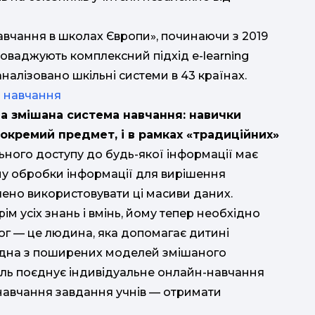
РО
авчання в школах Європи», починаючи з 2019
роваджують комплексний підхід e-learning
аналізовано шкільні системи в 43 країнах.
 навчання
а змішана система навчання: навички
окремий предмет, і в рамках «традиційних»
ьного доступу до будь-якої інформації має
му обробки інформації для вирішення
лено використовувати ці масиви даних.
ім усіх знань і вмінь, йому тепер необхідно
ог — це людина, яка допомагає дитині
Одна з поширених моделей змішаного
ель поєднує індивідуальне онлайн-навчання
н-навчання завдання учнів — отримати