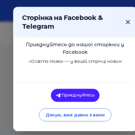
Про портал
Реклама
Контакти
Сторінка на Facebook &
Telegram
Приєднуйтесь до нашої сторінки у
Facebook
Головна
/
Статті
/
E-learning в освіті. Чим корисні ґ
«Освіта Нова» — у вашій стрічці новин
Освіта Нова
E-learning в освіті
Приєднуйтесь
на уроках
Дякую, вже давно з вами
09.07.2020
7120
0