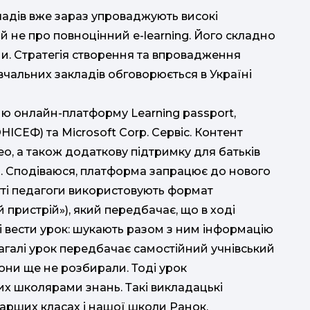
ладів вже зараз упроваджують високі
 й не про повноцінний e-learning. Його складно
и. Стратегія створення та впровадження
авчальних закладів обговорюється в Україні
ю онлайн-платформу Learning passport,
ЕФ) та Microsoft Corp. Сервіс. Контент
, а також додаткову підтримку для батьків
еби. Сподіваюся, платформа запрацює до нового
уті педагоги використовують формат
 пристрій»), який передбачає, що в ході
 вести урок: шукають разом з ним інформацію
агалі урок передбачає самостійний учнівський
вони ще не розбирали. Тоді урок
их школярами знань. Такі викладацькі
арших класах і нашої школи Ранок,