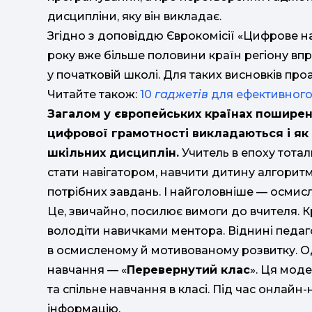
дисципліни, яку він викладає.
Згідно з доповіддю Єврокомісії «Цифрове н
року вже більше половини країн регіону вп
у початковій школі. Для таких висновків про
Читайте також:
10
гаджетів
для ефективного
Загалом у європейських країнах поширен
цифрової грамотності викладаються і як 
шкільних дисциплін.
Учитель в епоху тотал
стати навігатором, навчити дитину алгорит
потрібних завдань. І найголовніше — осмис
Це, звичайно, посилює вимоги до вчителя. Кр
володіти навичками ментора. Віднині педаг
в осмисленому й мотивованому розвитку. 
навчання — «
Перевернутий клас
». Ця мод
та спільне навчання в класі. Під час онлай
інформацію.