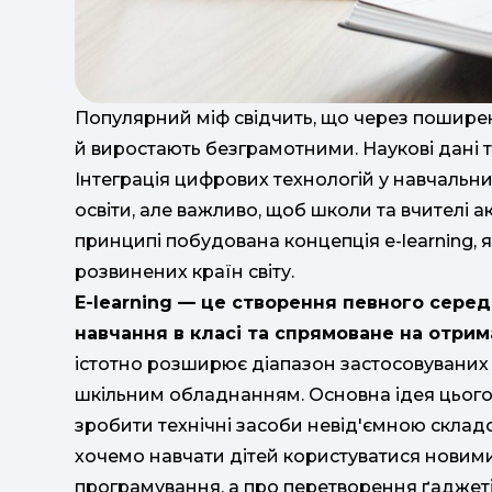
Популярний міф свідчить, що через поширен
й виростають безграмотними. Наукові дані т
Інтеграція цифрових технологій у навчальн
освіти, але важливо, щоб школи та вчителі 
принципі побудована концепція e-learning, 
розвинених країн світу.
E-learning — це створення певного серед
навчання в класі та спрямоване на отрима
істотно розширює діапазон застосовуваних 
шкільним обладнанням. Основна ідея цього 
зробити технічні засоби невід'ємною склад
хочемо навчати дітей користуватися новими
програмування, а про перетворення ґаджеті