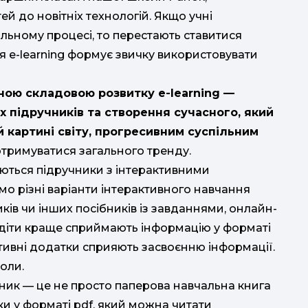
й до новітніх технологій. Якщо учні
ьному процесі, то перестають ставитися
я e-learning формує звичку використовувати
ною складовою розвитку e-learning —
 підручників та створення сучасного, який
й картині світу, прогресивним суспільним
отримуватися загального тренду.
ються підручники з інтерактивними
мо різні варіанти інтерактивного навчання
ків чи інших посібників із завданнями, онлайн-
 діти краще сприймають інформацію у форматі
активні додатки сприяють засвоєнню інформації.
оли.
ник — це не просто паперова навчальна книга
ки у форматі pdf, який можна читати