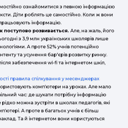
самостійно ознайомитися з певною інформацією
ксти. Діти роблять це самостійно. Коли ж вони
опрацьовують інформацію.
ож поступово розвивається.
Але, на жаль, його
ьогодні з 3,9 млн українських школярів лише
нологіями. А проте 52% учнів потенційно
онтенту та усунення бар'єрів розвитку ринку.
ісля забезпечення wi-fi та інтернетом шкіл,
 прості правила спілкування у месенджерах
користовують комп’ютери на уроках. Але мало
вільний час: де шукати потрібну інформацію
рідко можна зустріти в школах педагогів, які
’ютері. А проте в багатьох учнів є більш
заклад. Та й інтернетом вони користуються