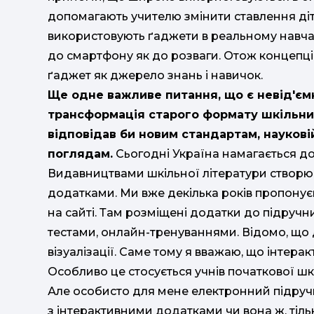
допомагають учителю змінити ставлення діте
використовують ґаджети в реальному навчал
до смартфону як до розваги. Отож концепці
ґаджет як джерело знань і навичок.
Ще одне важливе питання, що є невід'єм
трансформація старого формату шкільних
відповідав би новим стандартам, наукові
поглядам.
Сьогодні Україна намагається д
Видавництвами шкільної літератури створю
додатками. Ми вже декілька років пропонує
на сайті. Там розміщені додатки до підручни
тестами, онлайн-тренуваннями. Відомо, що
візуалізації. Саме тому я вважаю, що інтер
Особливо це стосується учнів початкової шк
Але особисто для мене електронний підруч
з інтерактивними додатками чи вона ж, тіль