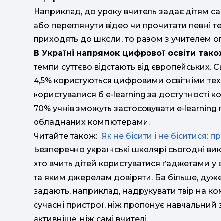
Наприклад, до уроку вчитель задає дітям 
або переглянути відео чи прочитати певні те
приходять до школи, то разом з учителем 
В Україні напрямок цифрової освіти так
темпи суттєво відстають від європейських. С
4,5% користуються цифровими освітніми тех
користувалися б e-learning за доступності к
70% учнів зможуть застосовувати e-learning п
обладнаних комп’ютерами.
Читайте також:
Як не бісити і не біситися:
Безперечно українські школярі сьогодні ви
хто вчить дітей користуватися ґаджетами у 
та яким джерелам довіряти. Ба більше, дуже 
задають, наприклад, надрукувати твір на комп
сучасні пристрої, ніж пропонує навчальний 
активніше, ніж самі вчителі.