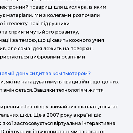
електронний товариш для школяра, із яким
ізує матеріали. Ми з колегами розпочали
 інтелекту. Такі підручники
в та сприятимуть його розвитку,
ції за темою, що цікавить кожного учня
ив, але сама ідея лежить на поверхні.
користуються цифровими освітніми
 целый день сидит за компьютером?
ли, які не нагадуватимуть традиційні, що до них
т змінюється. Завдяки технологіям життя
ширення e-learning у звичайних школах досягає
альних шкіл. Ще з 2007 року в країні діє
якої застосовується віртуальна інтерактивна
— 3D-підручник із використанням так званої