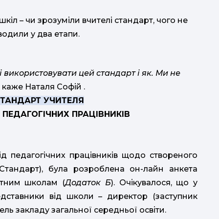
кіл – чи зрозуміли вчителі стандарт, чого не
водили у два етапи.
і використовувати цей стандарт і як. Ми не
 – каже Наталя Софій .
СТАНДАРТ УЧИТЕЛЯ
 ПЕДАГОГІЧНИХ ПРАЦІВНИКІВ
ід педагогічних працівників щодо створеного
 Стандарт), була розроблена он-лайн анкета
отним школам (
Додаток Б
). Очікувалося, що у
едставники від школи – директор (заступник
тель закладу загальної середньої освіти.