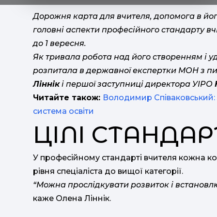
Дорожня карта для вчителя, допомога в йо
головні аспекти професійного стандарту вч
до 1 вересня.
Як тривала робота над його створенням і 
розпитала в державної експертки МОН з пи
Ліннік
і першої заступниці директора УІРО
Читайте також:
Володимир Співаковський: З
система освіти
ЦІЛІ СТАНДАР
У професійному стандарті вчителя кожна ком
рівня спеціаліста до вищої категорії.
“Можна прослідкувати розвиток і встановл
каже Олена Ліннік.