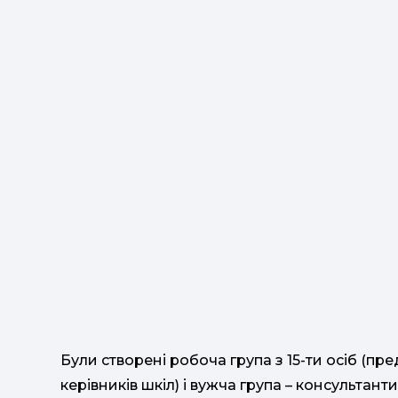
Були створені робоча група з 15-ти осіб (пр
керівників шкіл) і вужча група – консультан