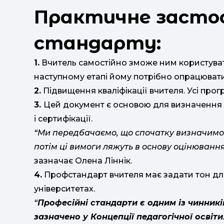
Практичне засто
стандарту:
1.
Вчитель самостійно зможе ним користуват
наступному етапі йому потрібно опрацювати
2.
Підвищення кваліфікації вчителя. Усі прог
3.
Цей документ є основою для визначення кр
і сертифікації.
“Ми передбачаємо, що спочатку визначимос
потім ці вимоги ляжуть в основу оцінювання
зазначає Олена Ліннік.
4.
Профстандарт вчителя має задати тон для 
університетах.
“
Професійні стандарти є одним із чинникі
зазначено у Концепції педагогічної освіти