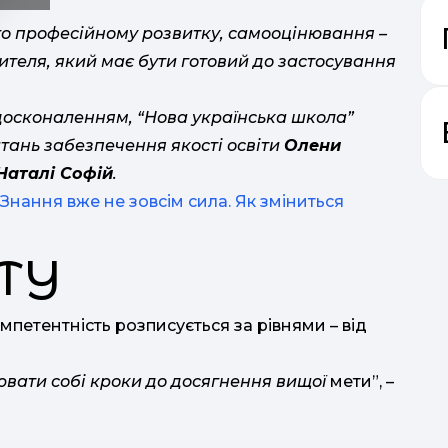
го професійному розвитку, самооцінювання –
ителя, який має бути готовий до застосування
удосконаленням, “Нова українська школа”
тань забезпечення якості освіти
Олени
Наталі Софій
.
нання вже не зовсім сила. Як зміниться
ТУ
петентність розписується за рівнями – від
ювати собі кроки до досягнення вищої
мети”, –