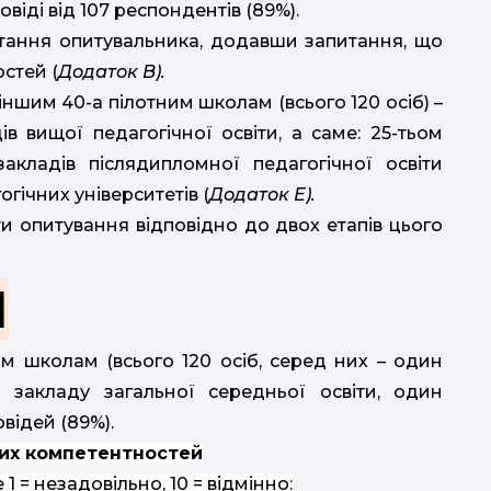
віді від 107 респондентів (89%).
тання опитувальника, додавши запитання, що
стей (
Додаток В).
ншим 40-а пілотним школам (всього 120 осіб) –
в вищої педагогічної освіти, а саме: 25-тьом
кладів післядипломної педагогічної освіти
гічних університетів (
Додаток Е).
и опитування відповідно до двох етапів цього
П
м школам (всього 120 осіб, серед них – один
ь закладу загальної середньої освіти, один
овідей (89%).
них компетентностей
 = незадовільно, 10 = відмінно: