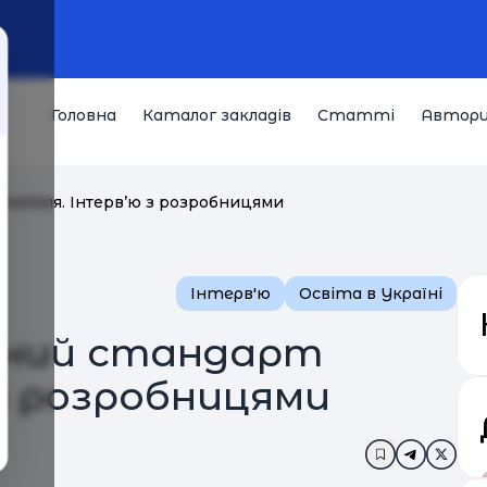
Головна
Каталог закладів
Статті
Автор
вчителя. Інтерв’ю з розробницями
Інтерв'ю
Освіта в Україні
йний стандарт
з розробницями
Додати в за