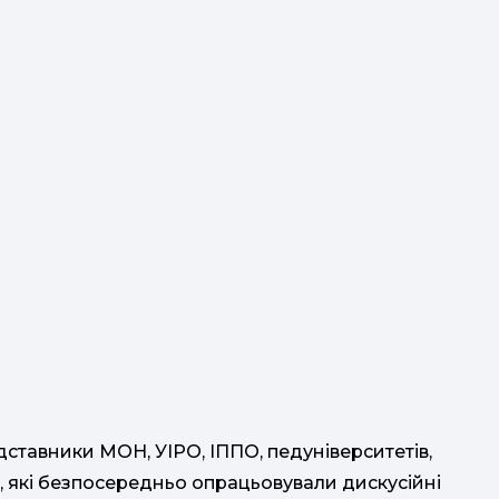
едставники МОН, УІРО, ІППО, педуніверситетів,
ти, які безпосередньо опрацьовували дискусійні