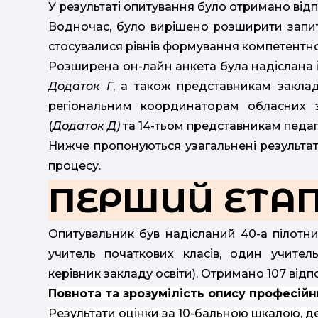
У результаті опитування було отримано відпо
Водночас, було вирішено розширити запи
стосувалися рівнів формування компетентно
Розширена он-лайн анкета була надіслана і
Додаток Г
, а також представникам закладі
регіональним координаторам обласних за
(
Додаток Д)
та 14-тьом представникам педаго
Нижче пропонуються узагальнені результат
процесу.
ПЕРШИЙ ЕТА
Опитувальник був надісланий 40-а пілотни
учитель початкових класів, один учител
керівник закладу освіти). Отримано 107 відп
Повнота та зрозумілість опису професій
Результати оцінки за 10-бальною шкалою, де 1