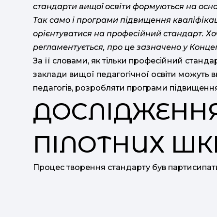
стандарти вищої освіти формуються на осно
Так само і програми підвищення кваліфікац
орієнтуватися на професійний стандарт. Х
регламентується, про це зазначено у Концеп
За її словами, як тільки професійний станда
заклади вищої педагогічної освіти можуть в
педагогів, розробляти програми підвищення к
ДОСЛІДЖЕННЯ
ПІЛОТНИХ ШК
Процес творення стандарту був партисипат