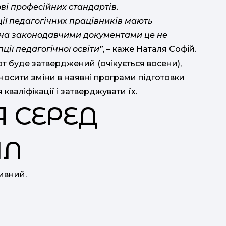
ві професійних стандартів.
ії педагогічних працівників мають
оча законодавчими документами це не
ції педагогічної освіти”
, – каже Наталя Софій.
рт буде затверджений (очікується восени),
носити зміни в наявні програми підготовки
валіфікації і затверджувати їх.
 СЕРЕД
ІЛ
ивний.