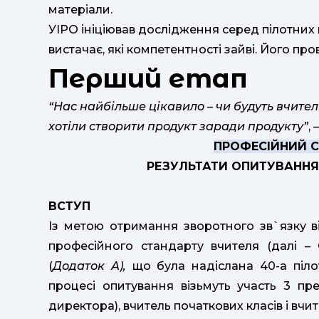
матеріали.
УІРО ініціював дослідження серед пілотних ш
вистачає, які компетентності зайві. Його про
Перший етап
“Нас найбільше цікавило – чи будуть вчител
хотіли створити продукт заради продукту”
,
ПРОФЕСІЙНИЙ 
РЕЗУЛЬТАТИ ОПИТУВАННЯ
ВСТУП
Із метою отримання зворотного зв`язку в
професійного стандарту вчителя (далі –
(
Додаток А),
що була надіслана 40-а піл
процесі опитування візьмуть участь 3 пр
директора), вчитель початкових класів і вчи