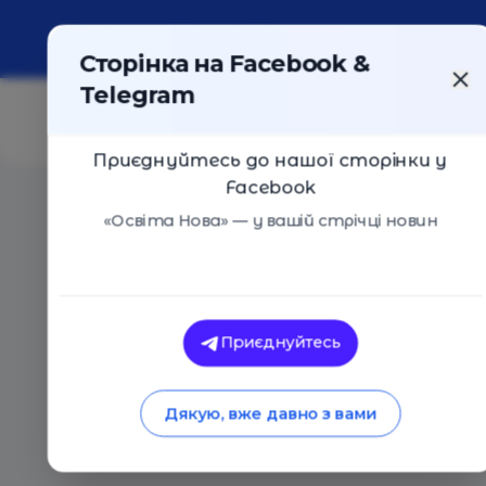
Про портал
Реклама
Контакти
Сторінка на Facebook &
Telegram
Приєднуйтесь до нашої сторінки у
Facebook
Головна
/
Статті
/
Яким буде професійний стандарт 
«Освіта Нова» — у вашій стрічці новин
Освіта Нова
Яким буде професі
Приєднуйтесь
вчителя. Інтерв’ю 
Дякую, вже давно з вами
16.07.2020
7888
0