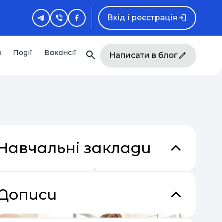
Вхід і реєстрація
и
Події
Вакансії
Написати в блог
Навчальні заклади
Дописи
кладки