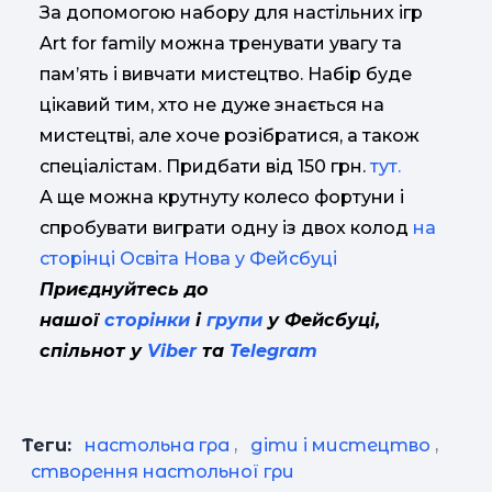
За допомогою набору для настільних ігр
Art for family можна тренувати увагу та
пам’ять і вивчати мистецтво. Набір буде
цікавий тим, хто не дуже знається на
мистецтві, але хоче розібратися, а також
спеціалістам. Придбати від 150 грн.
тут.
А ще можна крутнуту колесо фортуни і
спробувати виграти одну із двох колод
на
сторінці Освіта Нова у Фейсбуці
Приєднуйтесь до
нашої
сторінки
і
групи
у Фейсбуці,
спільнот у
Viber
та
Telegram
Теги:
настольна гра
,
діти і мистецтво
,
створення настольної гри