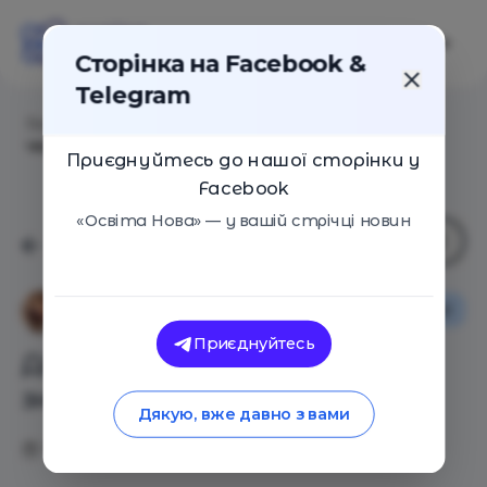
Сторінка на Facebook &
Telegram
Головна
/
Статті
/
Діти і мистецтво – знайомимо
через гру
Приєднуйтесь до нашої сторінки у
Facebook
«Освіта Нова» — у вашій стрічці новин
Інтерв'ю
Вибір редакції
Анна Печерна
Приєднуйтесь
Діти і мистецтво –
знайомимо через гру
Дякую, вже давно з вами
17.07.2020
8292
0