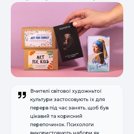
Вчителі світової художньтої
культури застосовують їх для
перерв під час занять, щоб був
цікавий та корисний
перепочинок. Психологи
використовують набори як