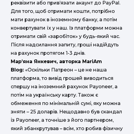
реквізити або прив’язати акаунт до PayPal.
Для того, щоб отримати кошти, потрібно
мати рахунок в іноземному банку, а потім
конвертувати їх у наш. Із платформи можна
отримати свій «заробіток» у будь-який час.
Після надсилання запиту, гроші надійдуть
на рахунок протягом 1-3 днів.
Мар’яна Янкевич, авторка MariAm
Blog:
«Оскільки Патреон – це не наша
платформа, то вивід грошей виводиться
спершу на іноземний рахунок Payoneer, а
потім на українську карту. Також є
обмеження по мінімальній сумі, яку можна
зняти – 25 доларів. Нещодавно був скандал
із Payoneer, а точніше з його партнером,
який збанкрутував – всім, хто робив фізичну