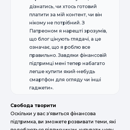
дізнатись, чи хтось готовий
платити за мій контент, чи він
нікому не потрібний. З
Патреоном я нарешті зрозумів,
що блог цінують глядачі, а це
означає, що я роблю все
правильно. Завдяки фінансовій
підтримці мені тепер набагато
легше купити який-небудь
смартфон для огляду чи інші
гаджети».
Свобода творити
Оскільки у вас з’явиться фінансова
підтримка, ви зможете розвивати теми, які
подобаються підписникам, купувати нову