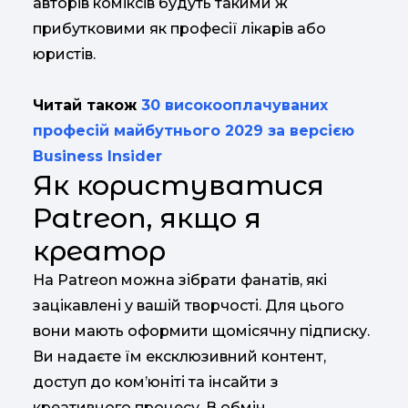
авторів коміксів будуть такими ж
прибутковими як професії лікарів або
юристів.
Читай також
30 високооплачуваних
професій майбутнього 2029 за версією
Business Insider
Як користуватися
Patreon, якщо я
креатор
На Patreon можна зібрати фанатів, які
зацікавлені у вашій творчості. Для цього
вони мають оформити щомісячну підписку.
Ви надаєте їм ексклюзивний контент,
доступ до ком’юніті та інсайти з
креативного процесу. В обмін