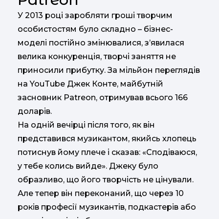
У 2013 році заробляти гроші творчим
особистостям було складно – бізнес-
моделі постійно змінювалися, з’явилася
велика конкуренція, творчі заняття не
приносили прибутку. За мільйон переглядів
на YouTube Джек Конте, майбутній
засновник Patreon, отримував всього 166
доларів.
На одній вечірці після того, як він
представився музикантом, якийсь хлопець
потиснув йому плече і сказав: «Сподіваюся,
у тебе колись вийде». Джеку було
образливо, що його творчість не цінували.
Але тепер він переконаний, що через 10
років професії музикантів, подкастерів або