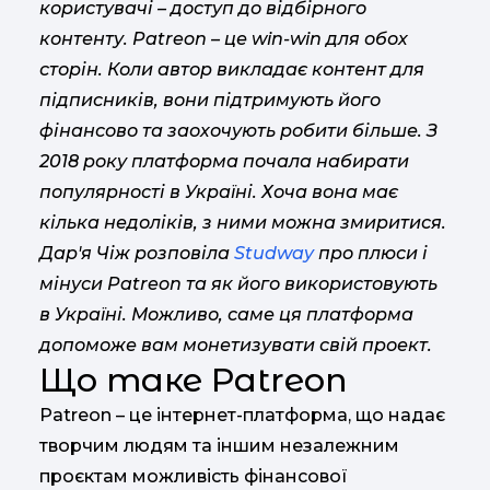
користувачі – доступ до відбірного
контенту. Patreon – це win-win для обох
сторін. Коли автор викладає контент для
підписників, вони підтримують його
фінансово та заохочують робити більше. З
2018 року платформа почала набирати
популярності в Україні. Хоча вона має
кілька недоліків, з ними можна змиритися.
Дар'я Чіж розповіла
Studway
про плюси і
мінуси Patreon та як його використовують
в Україні. Можливо, саме ця платформа
допоможе вам монетизувати свій проект.
Що таке Patreon
Patreon – це інтернет-платформа, що надає
творчим людям та іншим незалежним
проєктам можливість фінансової