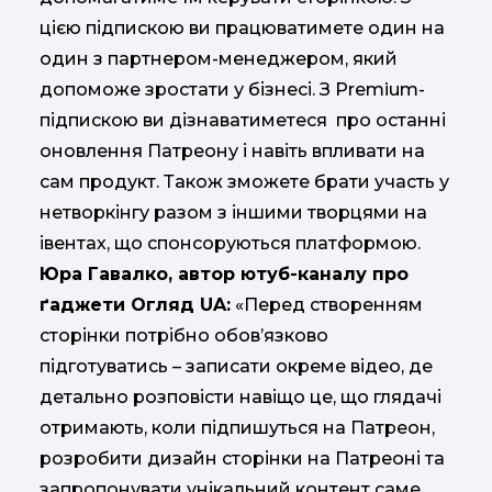
цією підпискою ви працюватимете один на
один з партнером-менеджером, який
допоможе зростати у бізнесі. З Premium-
підпискою ви дізнаватиметеся про останні
оновлення Патреону і навіть впливати на
сам продукт. Також зможете брати участь у
нетворкінгу разом з іншими творцями на
івентах, що спонсоруються платформою.
Юра Гавалко, автор ютуб-каналу про
ґаджети Огляд UA:
«Перед створенням
сторінки потрібно обов’язково
підготуватись – записати окреме відео, де
детально розповісти навіщо це, що глядачі
отримають, коли підпишуться на Патреон,
розробити дизайн сторінки на Патреоні та
запропонувати унікальний контент саме