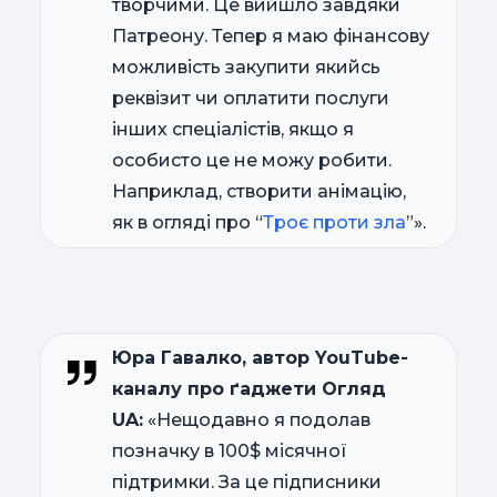
творчими. Це вийшло завдяки
Патреону. Тепер я маю фінансову
можливість закупити якийсь
реквізит чи оплатити послуги
інших спеціалістів, якщо я
особисто це не можу робити.
Наприклад, створити анімацію,
як в огляді про “
Троє проти зла
”».
Юра Гавалко, автор YouTube-
каналу про ґаджети Огляд
UA:
«Нещодавно я подолав
позначку в 100$ місячної
підтримки. За це підписники