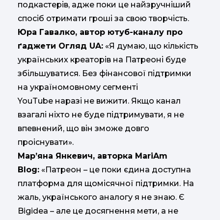
подкастерів, адже поки це найзручніший
спосіб отримати гроші за свою творчість.
Юра Гавалко, автор ютуб-каналу про
ґаджети Огляд UA:
«Я думаю, що кількість
українських креаторів на Патреоні буде
збільшуватися. Без фінансової підтримки
на україномовному сегменті
YouTube наразі не вижити. Якщо канал
взагалі ніхто не буде підтримувати, я не
впевнений, що він зможе довго
проіснувати».
Мар’яна Янкевич, авторка MariAm
Blog:
«Патреон – це поки єдина доступна
платформа для щомісячної підтримки. На
жаль, українського аналогу я не знаю. Є
Bigidea – але це досягнення мети, а не