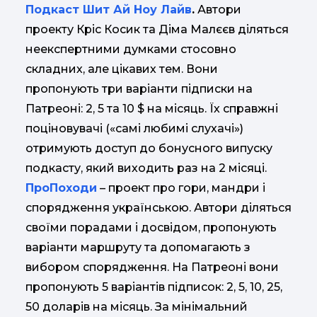
Подкаст Шит Ай Ноу Лайв
.
Автори
проекту Кріс Косик та Діма Малєєв діляться
неекспертними думками стосовно
складних, але цікавих тем. Вони
пропонують три варіанти підписки на
Патреоні: 2, 5 та 10 $ на місяць. Їх справжні
поціновувачі («самі любимі слухачі»)
отримують доступ до бонусного випуску
подкасту, який виходить раз на 2 місяці.
ПроПоходи
– проект про гори, мандри і
спорядження українською. Автори діляться
своїми порадами і досвідом, пропонують
варіанти маршруту та допомагають з
вибором спорядження. На Патреоні вони
пропонують 5 варіантів підписок: 2, 5, 10, 25,
50 доларів на місяць. За мінімальний