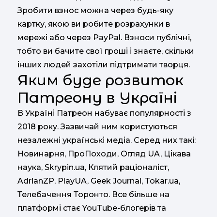
Зробити взнос можна через будь-яку
картку, якою ви робите розрахунки в
мережі або через PayPal. Взноси публічні,
тобто ви бачите свої гроші і знаєте, скільки
інших людей захотіли підтримати творця.
Яким буде розвиток
Патреону в Україні
В Україні Патреон набуває популярності з
2018 року. Зазвичай ним користуються
незалежні українські медіа. Серед них такі:
Новинарня, ПроПоходи, Огляд UA, Цікава
наука, Skrypin.ua, Клятий раціоналіст,
AdrianZP, PlayUA, Geek Journal, Tokar.ua,
Телебачення Торонто. Все більше на
платформі стає YouTube-блогерів та