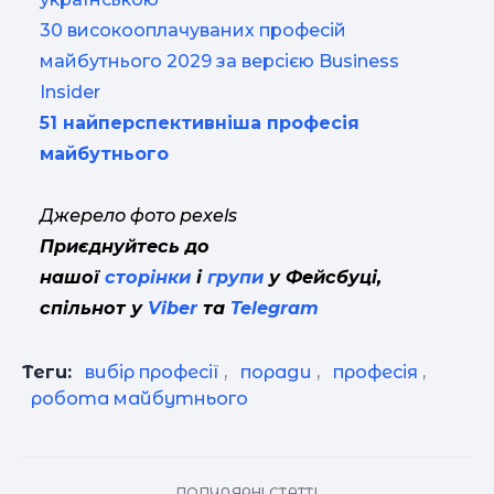
30 високооплачуваних професій
майбутнього 2029 за версією Business
Insider
51 найперспективніша професія
майбутнього
Джерело фото pexels
Приєднуйтесь до
нашої
сторінки
і
групи
у Фейсбуці,
спільнот у
Viber
та
Telegram
Теги:
вибір професії
,
поради
,
професія
,
робота майбутнього
ПОПУЛЯРНІ СТАТТІ