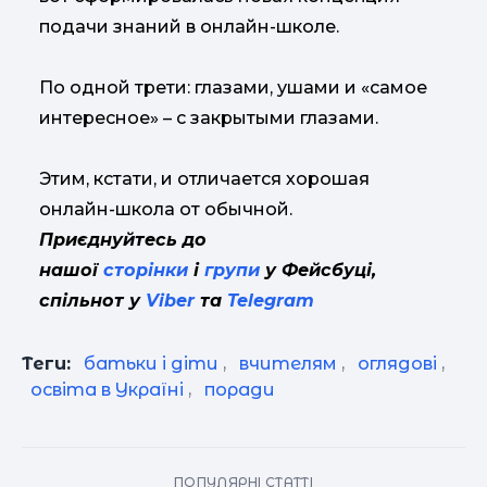
подачи знаний в онлайн-школе.
По одной трети: глазами, ушами и «самое
интересное» – с закрытыми глазами.
Этим, кстати, и отличается хорошая
онлайн-школа от обычной.
Приєднуйтесь до
нашої
сторінки
і
групи
у Фейсбуці,
спільнот у
Viber
та
Telegram
Теги:
батьки і діти
,
вчителям
,
оглядові
,
освіта в Україні
,
поради
ПОПУЛЯРНІ СТАТТІ