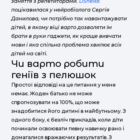
заняття з репетиторами.
DSnews
поцікавилася у нейробіолога Сергія
Данилова, чи потрібно так навантажувати
дітей, в якому віці варто дозволяти їм
брати в руки гаджети, як краще вивчати
мови і яка спільна проблема хвилює всіх
дітей на світі.
Чи варто робити
геніїв з пелюшок
Простої відповіді на це питання у мене
немає. Жоден батько не може
спрогнозувати на 100%, що може
знадобитися його дитині в майбутньому. З
одного боку, є безліч прикладів, коли діти
починали освоювати певну навичку рано і
домагалися вражаючих результатів. З