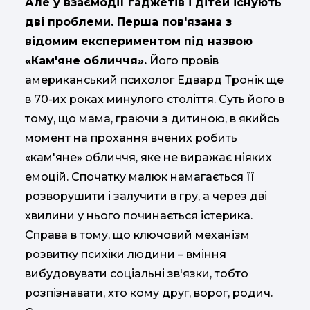
Але у взаємодії гаджетів і дітей існують
дві проблеми. Перша пов'язана з
відомим експериментом під назвою
«Кам'яне обличчя».
Його провів
американський психолог Едвард Тронік ще
в 70-их роках минулого століття. Суть його в
тому, що мама, граючи з дитиною, в якийсь
момент на прохання вчених робить
«кам'яне» обличчя, яке не виражає ніяких
емоцій. Спочатку малюк намагається її
розворушити і залучити в гру, а через дві
хвилини у нього починається істерика.
Справа в тому, що ключовий механізм
розвитку психіки людини – вміння
вибудовувати соціальні зв'язки, тобто
розпізнавати, хто кому друг, ворог, родич.