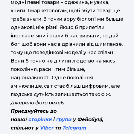
модні певні товари – одежина, музика,
книги. І маркетологам, щоб збути товар, це
треба знати. З точки зору біології ми більше
однакові, ніж різні. Якщо б прилетіли
інопланетяни і стали б нас вивчати, то дай
бог, щоб вони нас відрізнили від шимпанзе,
тому що поведінкові моделі у нас спільні.
Вони б точно не ділили людство на якісь
покоління, раси і, тим більше,
національності. Одне покоління
змінює інше, світ стає більш цифровим, але
людська сутність залишається такою ж.
Джерело фото pexels
Приєднуйтесь до
нашої
сторінки
і
групи
у Фейсбуці,
спільнот у
Viber
та
Telegram