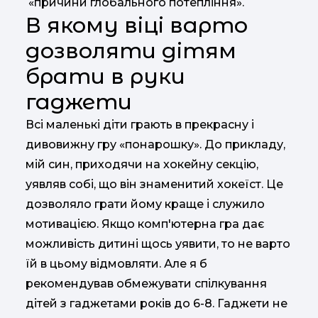
«причини глобального потепління».
В якому віці варто
дозволяти дітям
брати в руки
гаджети
Всі маленькі діти грають в прекрасну і
дивовижну гру «понарошку». До прикладу,
мій син, приходячи на хокейну секцію,
уявляв собі, що він знаменитий хокеїст. Це
дозволяло грати йому краще і служило
мотивацією. Якщо комп'ютерна гра дає
можливість дитині щось уявити, то не варто
їй в цьому відмовляти. Але я б
рекомендував обмежувати спілкування
дітей з гаджетами років до 6-8. Гаджети не