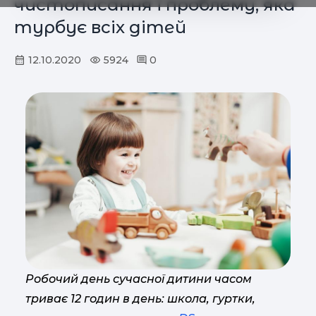
чистописання і проблему, яка
турбує всіх дітей
12.10.2020
5924
0
Робочий день сучасної дитини часом
триває 12 годин в день: школа, гуртки,