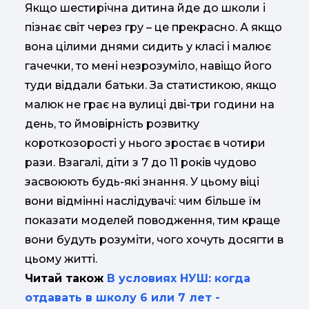
Якщо шестирічна дитина йде до школи і
пізнає світ через гру – це прекрасно. А якщо
вона цілими днями сидить у класі і малює
гачечки, то мені незрозуміло, навіщо його
туди віддали батьки. За статистикою, якщо
малюк не грає на вулиці дві-три години на
день, то ймовірність розвитку
короткозорості у нього зростає в чотири
рази. Взагалі, діти з 7 до 11 років чудово
засвоюють будь-які знання. У цьому віці
вони відмінні наслідувачі: чим більше їм
показати моделей поводження, тим краще
вони будуть розуміти, чого хочуть досягти в
цьому житті.
Читай також
В условиях НУШ: когда
отдавать в школу 6 или 7 лет -