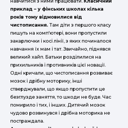
навчитися з ними працювати.
Класичний
приклад – у фінських школах кілька
років тому відмовилися від
чистописання.
Там діти з першого класу
пишуть на комп'ютері, вони пропустили
закарлючки і косі лінії, з яких починалося
навчання їх мам і тат. Звичайно, піднявся
великий хайп. Батьки розділилися на
прихильників і противників цієї новації.
Одні кричали, що чистописання розвиває
мозок і дрібну моторику, інші
стверджували, що якщо пропустити це
безглузде заняття, то шкоди не буде. Час
помирило і тих, і інших. Дитячий мозок
чудово розвинувся і дрібна моторика не
постраждала.