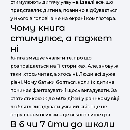
стимулюють дитячу уяву – в ідеалі все, що
представляє дитина, повинно відбувається
у нього в голові, а не на екрані комп'ютера.
Чому книга
стимулює, а гаджет
ні
Книга змушує уявляти те, про що
розповідається на її сторніках. Але, знову ж
таки, хтось читає, а хтось ні. Люди всі дуже
різні. Чому батьки бояться, коли їх дитина
починає фантазувати і щось вигадувати. За
статистикою ж до 60% дітей у ранньому віці
люблять вигадувати уявний світ. І це не
порушення психіки – це всього лише гра.
В 6 чи 7 йти до школи