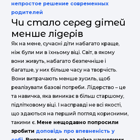
непростое решение современных
родителей
Чи стало серед дітей
менше лідерів
Як на мене, сучасні діти набагато краще,
ніж були ми в їхньому віці. Світ, в якому
вони живуть, набагато безпечніше і
багатше, у них більше часу на творчість.
Вони витрачають менше зусиль, щоб
реалізувати базові потреби. Лідерство – це
та навичка, яка виникає в більш старшому,
підлітковому віці. І насправді не всі якості,
що здаються на перший погляд корисними,
такими є.
Мене нещодавно попросили
зробити
доповідь про впевненість у
собі
. Виявилося, що за всіма науковими