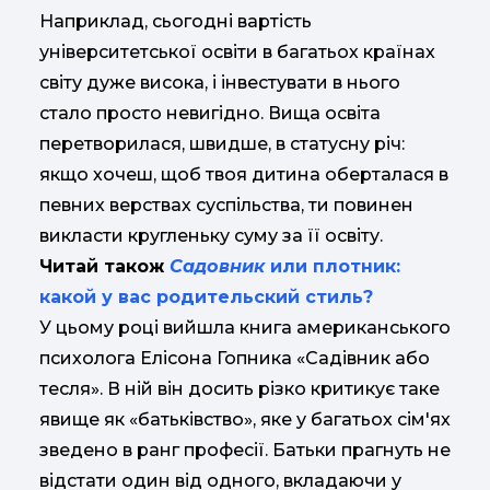
Наприклад, сьогодні вартість
університетської освіти в багатьох країнах
світу дуже висока, і інвестувати в нього
стало просто невигідно. Вища освіта
перетворилася, швидше, в статусну річ:
якщо хочеш, щоб твоя дитина оберталася в
певних верствах суспільства, ти повинен
викласти кругленьку суму за її освіту.
Читай також
Садовник
или плотник:
какой у вас родительский стиль?
У цьому році вийшла книга американського
психолога Елісона Гопника «Садівник або
тесля». В ній він досить різко критикує таке
явище як «батьківство», яке у багатьох сім'ях
зведено в ранг професії. Батьки прагнуть не
відстати один від одного, вкладаючи у