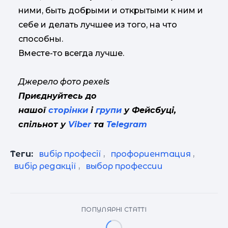
ними, быть добрыми и открытыми к ним и
себе и делать лучшее из того, на что
способны.
Вместе-то всегда лучше.
Джерело фото pexels
Приєднуйтесь до
нашої
сторінки
і
групи
у Фейсбуці,
спільнот у
Viber
та
Telegram
Теги:
вибір професії
,
профориентация
,
вибір редакції
,
выбор профессии
ПОПУЛЯРНІ СТАТТІ