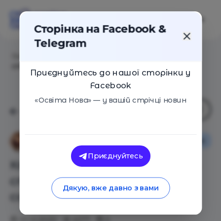
Сторінка на Facebook &
Telegram
Головна
/
Статті
/
Кто такой навигатор, или 5
способов помочь ребенку с самоопределением
Приєднуйтесь до нашої сторінки у
Facebook
«Освіта Нова» — у вашій стрічці новин
Інтерв'ю
Анна Печерна
Приєднуйтесь
Кто такой навигатор, или 5
способов помочь ребенку с
Дякую, вже давно з вами
самоопределением
01.12.2020
4277
0