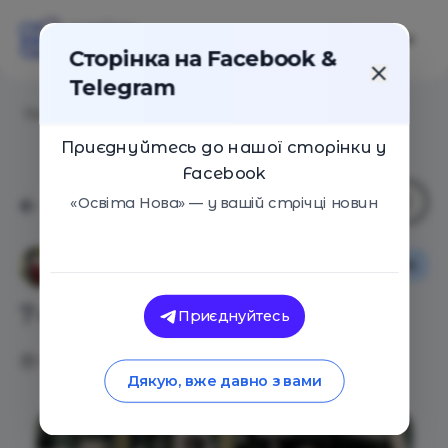
Сторінка на Facebook &
Telegram
Головна
/
Статті
/
7 сучасних колядок
Приєднуйтесь до нашої сторінки у
Facebook
«Освіта Нова» — у вашій стрічці новин
Сім'я
Оксана Поліщук
7 сучасних колядок
Приєднуйтесь
05.01.2021
33374
16
Дякую, вже давно з вами