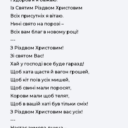
Із Святим Різдвом Христовим
Всіх присутніх я вітаю.
Нині свято на порозі –
Всіх вам благ в новому році!
---
З Різдвом Христовим!
Зі святом Вас!
Хай у господі все буде гаразд!
Щоб хата щастя й вагон грошей,
Щоб кіт поїв усіх мишей,
Щоб свині мали поросят,
Корови мали щоб телят,
Щоб в вашій хаті був тільки сміх!
З Різдвом Христовим вас усіх!
---
Настає зимова днина –