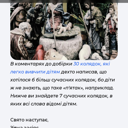
В коментарях до добірки
30 колядок, які
легко вивчити дітям
дехто написав, що
хотілося б більш сучасних колядок, бо діти
ж не знають, що таке «п'ятак», наприклад.
Нижче ви знайдете 7 сучасних колядок, в
яких всі слова відомі дітям.
Свято наступає,
Зірка засіяє.