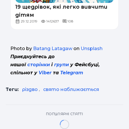
19 щедрівок, які легко вивчити
дітям
29.12.2019
1412637
108
Photo by
Batang Latagaw
on
Unsplash
Приєднуйтесь до
нашої
сторінки
і
групи
у Фейсбуці,
спільнот у
Viber
та
Telegram
Теги:
різдво
,
свято наближається
ПОПУЛЯРНІ СТАТТІ