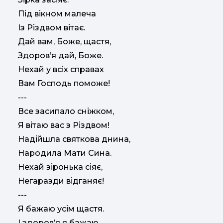
Під вікном малеча
Із Різдвом вітає.
Дай вам, Боже, щастя,
Здоров’я дай, Боже.
Нехай у всіх справах
Вам Господь поможе!
---
Все засипало сніжком,
Я вітаю вас з Різдвом!
Надійшла святкова днина,
Народила Мати Сина.
Нехай зіронька сіяє,
Негаразди відганяє!
---
Я бажаю усім щастя.
І здоров’я я бажаю.