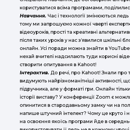
користуватися всіма програмами, поділилис
Навчання.
Час і технології змінюються лед
тому ми запрошуємо кожної чверті експертк
відеоуроків, прості та креативні альтернати
після таких уроків у нас з’явилися шкільні 
онлайн. Усі поради можна знайти в YouTube. 
нехай вчителі надсилають туди корисні відео
створити опитування в Kahoot!
Інтерактив.
До речі, про Kahoot! Знали про 
видумують найрізноманітніші активності, 
підручника, але у форматі гри. Онлайн тільк
історії виставу? У конференції Zoom є мож
опинитися в стародавньому замку чи на полі
напише штучний інтелект? Чому це круто і н
на освоєння якоїсь програми йде в середнь
використовувати її ледь не в кожному уроці