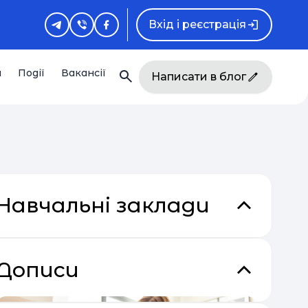
Вхід і реєстрація
и
Події
Вакансії
Написати в блог
Навчальні заклади
Дописи
кладки