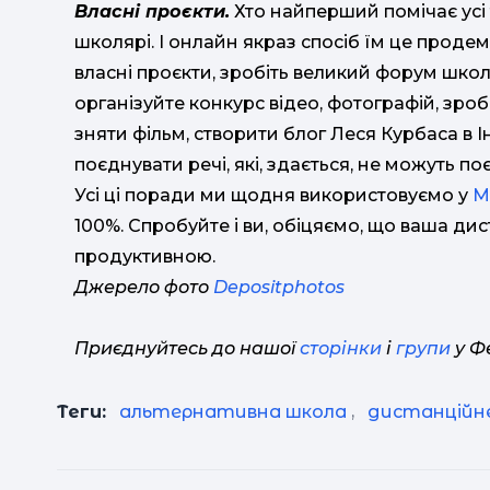
Власні проєкти.
Хто найперший помічає усі 
школярі. І онлайн якраз спосіб їм це прод
власні проєкти, зробіть великий форум школ
організуйте конкурс відео, фотографій, зро
зняти фільм, створити блог Леся Курбаса в Ін
поєднувати речі, які, здається, не можуть по
Усі ці поради ми щодня використовуємо у
M
100%. Спробуйте і ви, обіцяємо, що ваша ди
продуктивною.
Джерело фото
Depositphotos
Приєднуйтесь до нашої
сторінки
і
групи
у Фе
Теги:
альтернативна школа
,
дистанційн