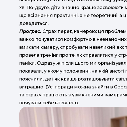
хв. По-друге, діти значно краще засвоюють ма
що всі знання практичні, а не теоретичні, а 
доведеться.
Прогрес.
Страх перед камерою: ця проблема 
важко почуватися комфортно в незнайомих о
вмикати камеру, спробувати невеликий екс
провела тренінг про те, як справлятися у стр
паніки. Одразу ж після цього ми організува
показали, у якому положенні, на якій висот
пояснили, де і як краще розташовувати світ
виграшно. (Усі поради можна знайти в Googl
та страху працюють з увімкненими камерами
почувати себе впевнено.