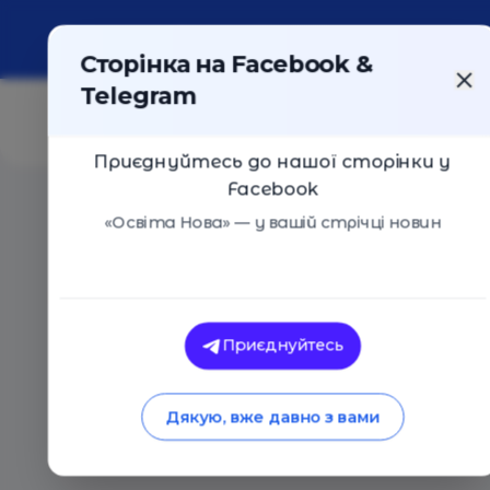
Про портал
Реклама
Контакти
Сторінка на Facebook &
Telegram
Приєднуйтесь до нашої сторінки у
Facebook
Головна
/
Статті
/
Онлайн-освіта: як із проблеми зр
«Освіта Нова» — у вашій стрічці новин
Лілія Рвач
Онлайн-освіта: як 
Приєднуйтесь
величезну можливі
Дякую, вже давно з вами
16.04.2021
3602
0