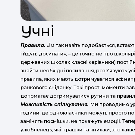
Учні
Правила.
«Їм так навіть подобається, встаю
і йдуть досипати», – це точно не про школярі
державних школах класні керівники) постій
знайти необхідні посилання, розв'язують ус
правила, яких мають дотримуватися всі: нап
ранкового сніданку. Такі прості моменти за
допомагає дотримуватися рутини та правил
Можливість спілкування.
Ми проводимо уро
години, де однокласники можуть просто пос
замінять посмішки, не покажуть емоції. Теп
улюбленець, які іграшки та книжки, хто жив