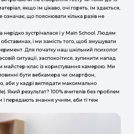
тех
теріал, якщо їм цікаво, очі горять, їм здається,
з
це означає, що пояснювати кілька разів не
з
нерідко зустрічалася і у Main School. Людям
бставинах, і ми замість того, щоб змушувати
перимент. Для початку наш шкільний психолог
есовій ситуації, заспокоїтися, зупинити напад
ли майстер-клас із користування камерою. Ми
і повинні бути вебкамера чи смартфон,
ло, аби у кадрі виглядати максимально
e). Який результат? 100% вчителів без проблем
 і передають знання учням, аби ті теж