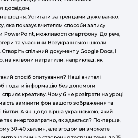
я досвідом.
ь не щодня. Устигати за трендами дуже важко,
н
у, яка показує вчителям способи запису
ви PowerPoint, можливості смартфону. До речі,
блогери та учасники Всеукраїнської школи
Створіть спільний документ у Google Docs, і
, на які вони натрапили, наприклад, як
такий спосіб опитування? Наші вчителі
м
щоб подати інформацію без допомоги
с
и сприяє креативу. Чому б не розіграти на уроці
ливість замінити фон вашого зображення та
 битви. А як щодо вірша українською, який
е так енергозатратно, як здається? По-перше,
ому 30-40 хвилин, але згодом ви зможете
, витрачаючи на створення тесту чи теми до 15