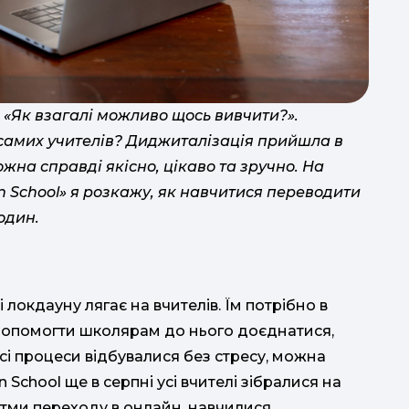
, «Як взагалі можливо щось вивчити?».
від самих учителів? Диджиталізація прийшла в
КМДШ 
ожна справді якісно, цікаво та зручно. На
n School» я розкажу, як навчитися переводити
один.
г
 локдауну лягає на вчителів. Їм потрібно в
ін
 допомогти школярам до нього доєднатися,
всі процеси відбувалися без стресу, можна
n School ще в серпні усі вчителі зібралися на
итми переходу в онлайн, навчилися