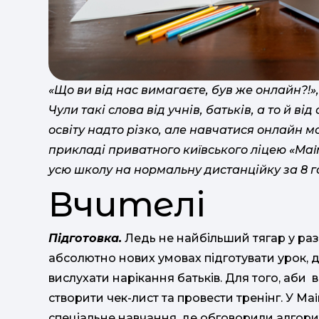
«Що ви від нас вимагаєте, був же онлайн?!»
Чули такі слова від учнів, батьків, а то й 
освіту надто різко, але навчатися онлайн м
прикладі приватного київського ліцею «Mai
усю школу на нормальну дистанційку за 8 г
Вчителі
Підготовка.
Ледь не найбільший тягар у разі
абсолютно нових умовах підготувати урок,
вислухати нарікання батьків. Для того, аби 
створити чек-лист та провести тренінг. У Mai
спеціальне навчання, де обговорили алгор