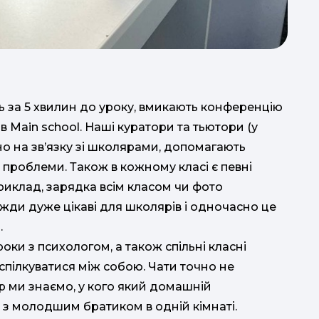
ть за 5 хвилин до уроку, вмикають конференцію
р
в Main school. Наші куратори та тьютори (у
но на зв’язку зі школярами, допомагають
і проблеми. Також в кожному класі є певні
риклад, зарядка всім класом чи фото
вжди дуже цікаві для школярів і одночасно це
.
ки з психологом, а також спільні класні
пілкуватися між собою. Чати точно не
ер ми знаємо, у кого який домашній
е з молодшим братиком в одній кімнаті.