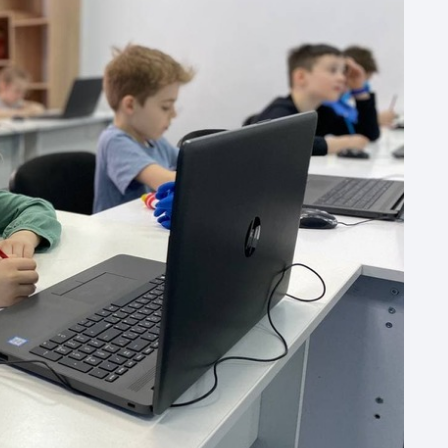
мова
ма
кер
форм
в
в
П