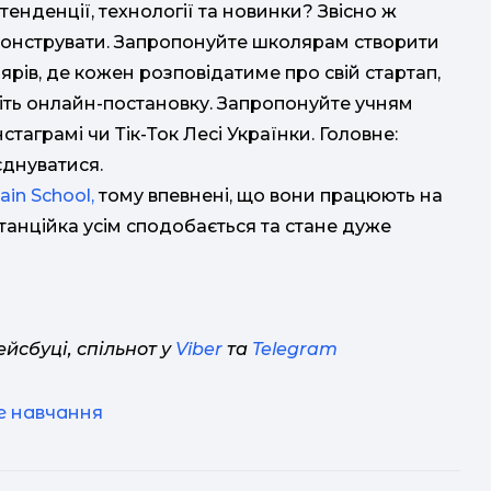
тенденції, технології та новинки? Звісно ж
емонструвати. Запропонуйте школярам створити
ярів, де кожен розповідатиме про свій стартап,
біть онлайн-постановку. Запропонуйте учням
стаграмі чи Тік-Ток Лесі Українки. Головне:
єднуватися.
ain School,
тому впевнені, що вони працюють на
станційка усім сподобається та стане дуже
йсбуці, спільнот у
Viber
та
Telegram
е навчання