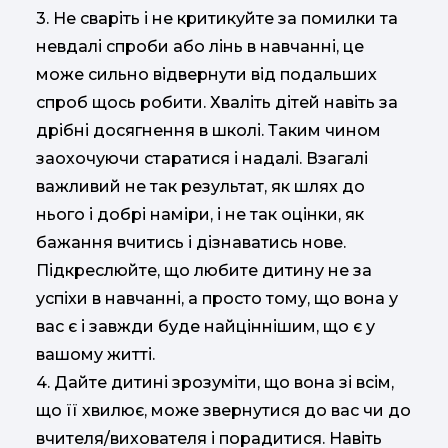
3. Не сваріть і не критикуйте за помилки та
невдалі спроби або лінь в навчанні, це
може сильно відвернути від подальших
спроб щось робити. Хваліть дітей навіть за
дрібні досягнення в школі. Таким чином
заохочуючи старатися і надалі. Взагалі
важливий не так результат, як шлях до
нього і добрі наміри, і не так оцінки, як
бажання вчитись і дізнаватись нове.
Підкреслюйте, що любите дитину не за
успіхи в навчанні, а просто тому, що вона у
вас є і завжди буде найціннішим, що є у
вашому житті.
4. Дайте дитині зрозуміти, що вона зі всім,
що її хвилює, може звернутися до вас чи до
вчителя/вихователя і порадитися. Навіть