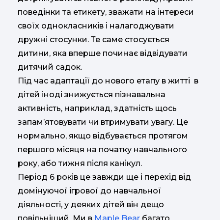
поведінки та етикету, зважати на інтереси
своїх однокласників і налагоджувати
дружні стосунки. Те саме стосується
дитини, яка вперше починає відвідувати
дитячий садок.
Під час адаптації до нового етапу в житті в
дітей іноді знижується пізнавальна
активність, наприклад, здатність щось
запам’ятовувати чи втримувати увагу. Це
нормально, якщо відбувається протягом
першого місяця на початку навчального
року, або тижня після канікул.
Період 6 років це завжди ще і перехід від
домінуючої ігрової до навчальної
діяльності, у деяких дітей він дещо
повільніший. Ми в
Maple Bear
багато