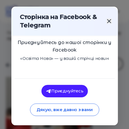
Сторінка на Facebook &
Telegram
Головна
/
Статті
/
Адаптація до школи і дитсадка: яку
підтримку мають надати дітям батьки
Приєднуйтесь до нашої сторінки у
Facebook
«Освіта Нова» — у вашій стрічці новин
Приєднуйтесь
Дякую, вже давно з вами