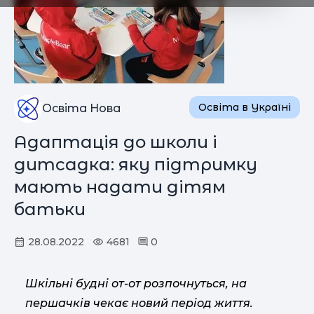
Освіта в Україні
Освіта Нова
Адаптація до школи і
дитсадка: яку підтримку
мають надати дітям
батьки
28.08.2022
4681
0
Шкільні будні от-от розпочнуться, на
першачків чекає новий період життя.