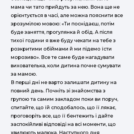
мама чи тато прийдуть за нею. Вона ще не
орієнтується в часі, але можна пояснити все
зрозумілою мовою: «Ти поснідаєш, потім
буде заняття, прогулянка й обід. А після
тихої години я вже буду чекати на тебе з
розкритими обіймами й ми підемо їсти
морозиво». Все те саме буде нагадувати
вихователька, коли дитина почне сумувати
за мамою.
В перші дні не варто залишати дитину на
повний день. Почніть зі знайомства з
групою та самим закладом поки ви поруч,
спитайте, що їй сподобалось, що її лякає,
проговоріть все, що її бентежить і дайте
заспокійливі відповіді на всі моменти, що
хвилюють малюка. Наступного дня