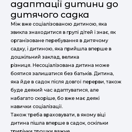
адаптації дитини до
дитячого садка
Між вже соціалізованою дитиною, яка
звикла знаходитися в групі дітей і знає, як
організоване перебування в дитячому
садку, і дитиною, яка прийшла вперше в
дошкільний заклад, велика
різниця. Несоціалізована дитина може
боятися залишатися без батьків. Дитина,
яка йде в садок після довгої перерви, також
буде деякий час адаптуватися, але
набагато скоріше, бо вже має деякі
навички соціалізації.
Також треба враховувати, в якому віці
дитина пішла вперше в садок, оскільки
трирічки трошки важче