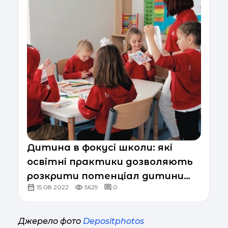
Дитина в фокусі школи: які
освітні практики дозволяють
розкрити потенціал дитини
15.08.2022
5629
0
ще в початковій школі
Джерело фото
Depositphotos