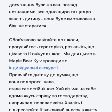
досягнення були на ваш погляд
незначними, все одно щиро та щедро
хваліть дитину – вона буде вмотивована
більше старатися.
Обов’язково завітайте до школи,
прогуляйтесь територією, розкажіть, що
цікавого її очікує в школі. Ми для цього в
Maple Bear Kyiv проводимо
індивідуальні екскурсії
.
Привчайте дитину до думки, що
вона подорослішала, і
стала самостійнішою. Хай візьме на себе
вдома якусь справу по господарству,
наприклад, поливає квіти. Хваліть і
підкреслюйте її важливий внесок в життя