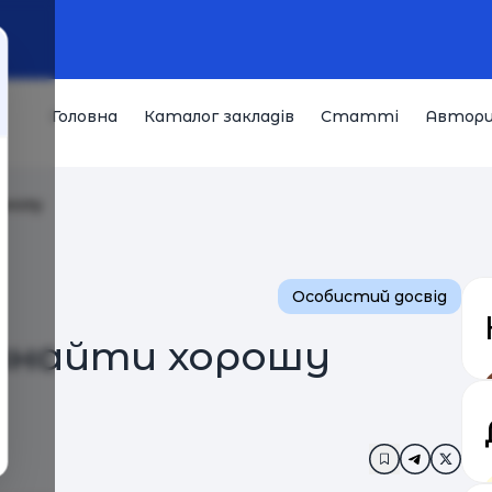
Головна
Каталог закладів
Статті
Автор
школу
Особистий досвід
 знайти хорошу
Додати в за