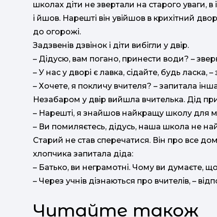
школах діти не звертали на старого уваги, 
і йшов. Нарешті він увійшов в крихітний дв
до огорожі.
Задзвенів дзвінок і діти вибігли у двір.
– Дідусю, вам погано, принести води? – зве
– У нас у дворі є лавка, сідайте, будь ласка,
– Хочете, я покличу вчителя? – запитала інш
Незабаром у двір вийшла вчителька. Дід прив
– Нарешті, я знайшов найкращу школу для м
– Ви помиляєтесь, дідусь, наша школа не най
Старий не став сперечатися. Він про все дом
хлопчика запитала діда:
– Батько, ви неграмотні. Чому ви думаєте, 
– Через учнів дізнаються про вчителів, – відпо
Читайте також