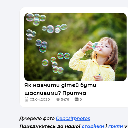
Як навчити дітей бути
щасливими? Притча
03.04.2020
5476
0
Джерело фото
Depositphotos
Приєднуйтесь до нашої
сторінки
і
групи
у