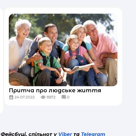
Притча про людське життя
24.07.2022
15572
0
 Фейсбуці, спільнот у
Viber
та
Telegram