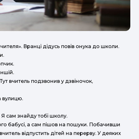
чителя». Вранці дідусь повів онука до школи.
и.
опчик.
іншій.
 Тут вчитель подзвонив у дзвіночок,
а вулицю.
до
 – Я сам знайду тобі школу.
ого бабусі, а сам пішов на пошуки. Побачивши
и вчитель відпустить дітей на перерву. У деяких