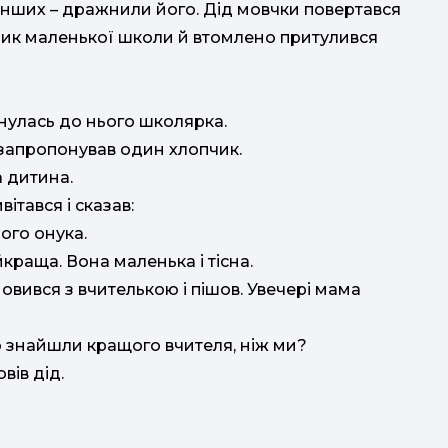
дітей
в інших – дражнили його. Дід мовчки повертався
орик маленької школи й втомлено притулився
рнулась до нього школярка.
 – запропонував один хлопчик.
а дитина.
ітався і сказав:
ого онука.
краща. Вона маленька і тісна.
овився з вчителькою і пішов. Увечері мама
що знайшли кращого вчителя, ніж ми?
вів дід.