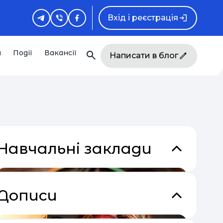
Вхід і реєстрація
и
Події
Вакансії
Написати в блог
Навчальні заклади
Дописи
кладки