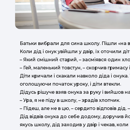
Батьки вибрали для сина школу. Пішли «на в
Коли дід і онук увійшли у двір, їх оточили діт
– Який смішний старий, – засміявся один хл
– Гей, маленький товстун, – скорчив гримасу 
Діти кричали і скакали навколо діда і онука.
оголошуючи початок уроку, і діти втекли.
Дідусь рішуче взяв онука за руку і вийшов н
– Ура, я не піду в школу, – зрадів хлопчик.
– Підеш, але не в цю, – сердито відповів дід.
Дід відвів онука до себе додому, доручив й
якусь школу, дід заходив у двір і чекав, кол