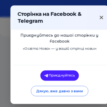
Про портал
Реклама
Контакти
Сторінка на Facebook &
Telegram
Приєднуйтесь до нашої сторінки у
Facebook
Головна
/
Статті
/
Притча про те, як знайти хорошу 
«Освіта Нова» — у вашій стрічці новин
Освіта Нова
Притча про те, як
Приєднуйтесь
школу
Дякую, вже давно з вами
18.09.2022
3076
0