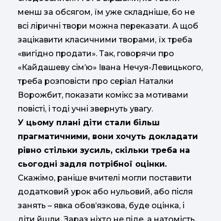
менш за обсягом, їм уже складніше, бо не
всі ліричні твори можна переказати. А щоб
зацікавити класичними творами, їх треба
«вигідно продати». Так, говорячи про
«Кайдашеву сім’ю» Івана Нечуя-Левицького,
треба розповісти про серіал Наталки
Ворожбит, показати комікс за мотивами
повісті, і тоді учні звернуть увагу.
У цьому плані діти стали більш
прагматичними, вони хочуть докладати
рівно стільки зусиль, скільки треба на
сьогодні задля потрібної оцінки.
Скажімо, раніше вчителі могли поставити
додатковий урок або нульовий, або після
занять – явка обов’язкова, буде оцінка, і
діти йшли. Зараз ніхто не піде, а натомість