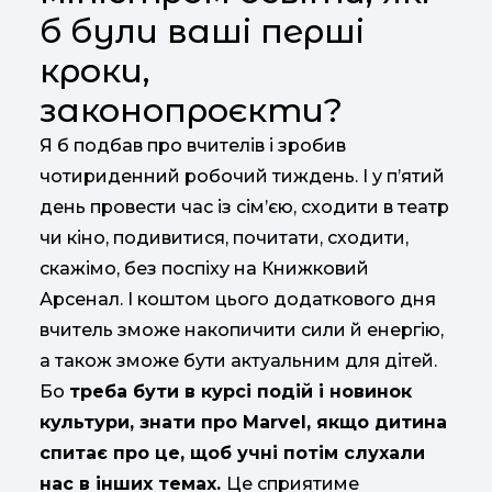
б були ваші перші
кроки,
законопроєкти?
Я б подбав про вчителів і зробив
чотириденний робочий тиждень. І у п’ятий
день провести час із сім’єю, сходити в театр
чи кіно, подивитися, почитати, сходити,
скажімо, без поспіху на Книжковий
Арсенал. І коштом цього додаткового дня
вчитель зможе накопичити сили й енергію,
а також зможе бути актуальним для дітей.
Бо
треба бути в курсі подій і новинок
культури, знати про Marvel, якщо дитина
спитає про це, щоб учні потім слухали
нас в інших темах.
Це сприятиме