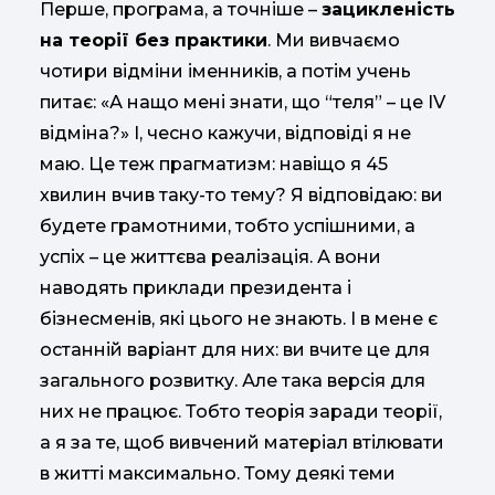
Перше, програма, а точніше –
зацикленість
на теорії без практики
. Ми вивчаємо
чотири відміни іменників, а потім учень
питає: «А нащо мені знати, що “теля” – це IV
відміна?» І, чесно кажучи, відповіді я не
маю. Це теж прагматизм: навіщо я 45
хвилин вчив таку-то тему? Я відповідаю: ви
будете грамотними, тобто успішними, а
успіх – це життєва реалізація. А вони
наводять приклади президента і
бізнесменів, які цього не знають. І в мене є
останній варіант для них: ви вчите це для
загального розвитку. Але така версія для
них не працює. Тобто теорія заради теорії,
а я за те, щоб вивчений матеріал втілювати
в житті максимально. Тому деякі теми