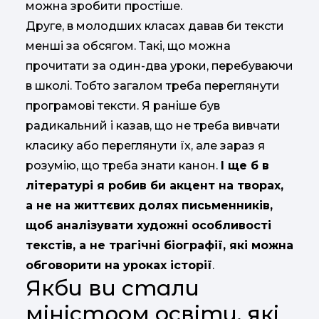
можна зробити простіше.
Друге, в молодших класах давав би тексти
менші за обсягом. Такі, що можна
прочитати за один-два уроки, перебуваючи
в школі. Тобто загалом треба переглянути
програмові тексти. Я раніше був
радикальний і казав, що не треба вивчати
класику або переглянути їх, але зараз я
розумію, що треба знати канон.
І ще б в
літературі я робив би акцент на творах,
а не на життєвих долях письменників,
щоб аналізувати художні особливості
текстів, а не трагічні біографії, які можна
обговорити на уроках історії
.
Якби ви стали
міністром освіти, які