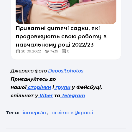
Приватні дитячі садки, які
продовжують свою роботу в
навчальному році 2022/23
28.09.2022
7439
0
Джерело фото
Depositphotos
Приєднуйтесь до
нашої
сторінки
і
групи
у Фейсбуці,
спільнот у
Viber
та
Telegram
Теги:
інтерв'ю
,
освіта в Україні