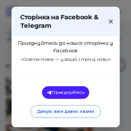
Сторінка на Facebook &
Telegram
Головна
/
Статті
/
Артур Пройдаков: Як змінилися
учні і які зміни мають відбутися в освітніх підходах
Приєднуйтесь до нашої сторінки у
Facebook
«Освіта Нова» — у вашій стрічці новин
Приєднуйтесь
Дякую, вже давно з вами