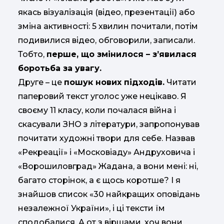
якась візуалізація (відео, презентації) або
зміна активності: 5 хвилин почитали, потім
подивилися відео, обговорили, записали.
Тобто,
перше, що змінилося – з’явилася
боротьба за увагу.
Друге – це
пошук нових підходів.
Читати
паперовий текст уголос уже нецікаво. Я
своєму 11 класу, коли почалася війна і
скасували ЗНО з літератури, запропонував
почитати художні твори для себе. Назвав
«Рекреації» і «Московіаду» Андруховича і
«Ворошиловград» Жадана, а вони мені: ні,
багато сторінок, а є щось коротше? І я
знайшов список «30 найкращих оповідань
незалежної України», і ці тексти їм
сподобалися. А от з віршами, хоч вони