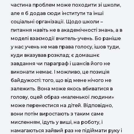
частина проблем може походити зі школи,
але я б додав сюди інститути та інші
соціальні організації. Щодо школи –
питання навіть не в академічності знань, а в
моделі взаємодії вчитель-учень. Бо раніше
у нас учень не мав права голосу, ішов туди,
куди вказував розклад; є домашнє
завдання чи параграф і шансів його не
виконати немає. І можливо, це позиція
байдужості: того, що від мене нічого не
залежить. Вона може якось вбиватися в
голову, оцей образ «маленької людини»
може перенестися на дітей. Відповідно,
вони потім виростають з таким саме
мисленням, ідуть у виші, на роботу, і
намагаються зайвий раз не підіймати руку і