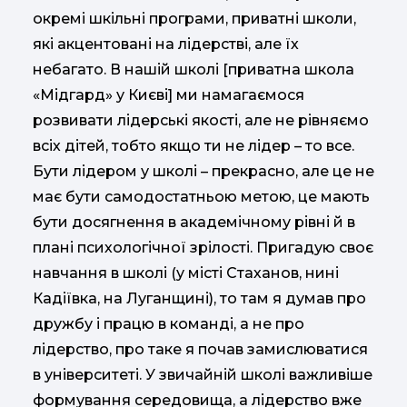
окремі шкільні програми, приватні школи,
які акцентовані на лідерстві, але їх
небагато. В нашій школі [приватна школа
«Мідгард» у Києві] ми намагаємося
розвивати лідерські якості, але не рівняємо
всіх дітей, тобто якщо ти не лідер – то все.
Бути лідером у школі – прекрасно, але це не
має бути самодостатньою метою, це мають
бути досягнення в академічному рівні й в
плані психологічної зрілості. Пригадую своє
навчання в школі (у місті Стаханов, нині
Кадіївка, на Луганщині), то там я думав про
дружбу і працю в команді, а не про
лідерство, про таке я почав замислюватися
в університеті. У звичайній школі важливіше
формування середовища, а лідерство вже