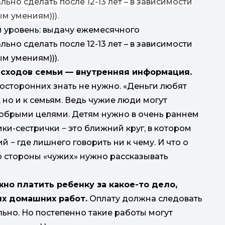
льно сделать после 12-13 лет – в зависимости
м умениям))).
 уровень: выдачу ежемесячного
льно сделать после 12-13 лет – в зависимости
м умениям))).
асходов семьи — внутренняя информация.
посторонних знать не нужно. «Деньги любят
, но и к семьям. Ведь чужие люди могут
добрыми целями. Детям нужно в очень раннем
ики-сестрички ‒ это ближний круг, в котором
й ‒ где лишнего говорить ни к чему. И что о
о стороны «чужих» нужно рассказывать
жно платить ребенку за какое-то дело,
х домашних работ.
Оплату должна следовать
льно. Но постепенно такие работы могут