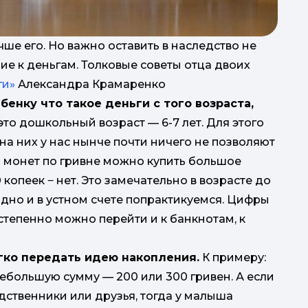
ше его. Но важно оставить в наследство не
ие к деньгам. Толковые советы отца двоих
ги»
Александра Крамаренко
енку что такое деньги с того возраста,
это дошкольный возраст — 6-7 лет. Для этого
на них у нас нынче почти ничего не позволяют
ять монет по гривне можно купить большое
 копеек ‒ нет. Это замечательно в возрасте до
аодно и в устном счете попрактикуемся. Цифры
степенно можно перейти и к банкнотам, к
гко передать идею накопления.
К примеру:
небольшую сумму — 200 или 300 гривен. А если
одственники или друзья, тогда у малыша