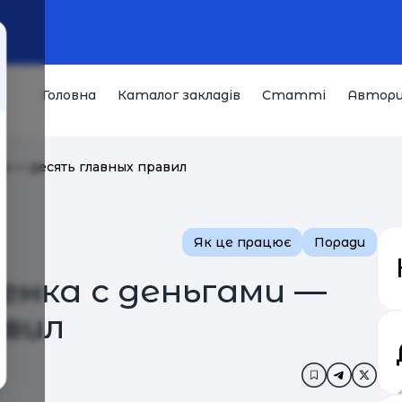
Головна
Каталог закладів
Статті
Автор
и — десять главных правил
Як це працює
Поради
енка с деньгами —
авил
Додати в за