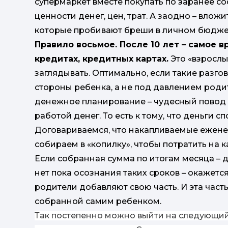
супермаркет вместе покупать по заранее с
ценности денег, цен, трат. А заодно – влож
которые пробивают бреши в личном бюдже
Правило восьмое. После 10 лет – самое в
кредитах, кредитных картах.
Это «взрослы
заглядывать. Оптимально, если такие разгов
стороны ребенка, а не под давлением род
денежное планирование – чудесный повод д
работой денег. То есть к тому, что деньги с
Договариваемся, что накапливаемые ежене
собираем в «копилку», чтобы потратить на к
Если собранная сумма по итогам месяца – д
нет пока осознания таких сроков – окажет
родители добавляют свою часть. И эта част
собранной самим ребенком.
Так постепенно можно выйти на следующий