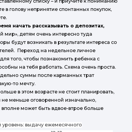
оставленному списку – и приучите к пониманию
ите в голову непринятие спонтанных покупок,
те.
ремя начать рассказывать о депозитах,
й мир», детям очень интересно туда
оры будут возникать в результате интереса со
ителей. Переход на недельное личное
ля того, чтобы познакомить ребенка с
пособны на тебя работать. Схема очень проста.
дельно суммы после карманных трат
акую-то мечту.
ольше в этом возрасте не стоит планировать,
ся не меньше оговоренной изначально,
ь вполне может быть вдвое-втрое больше
 уровень: выдачу ежемесячного