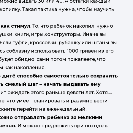
 можно выдать 30 или 40. А остатки каждый
копилку. Такая тактика нужна, чтобы научить
 как стимул
. То, что ребенок накопил, нужно
рушки, книги, игры,конструкторы. Иначе вы
Если туфли, кроссовки, рубашку или штаны вы
сь соблазну использовать 1000 гривен из его
будет обидно, сами потом пожалеете, что
ы как накопления.
о дитё способно самостоятельно сохранить
ь смелый шаг – начать выдавать ему
ит ожидать этого раньше девяти лет. Хотя….
е, что умеет планировать и разумно вести
кните перейти на еженедельный.
можно отправлять ребенка за мелкими
нечно.
И можно предложить при походе в