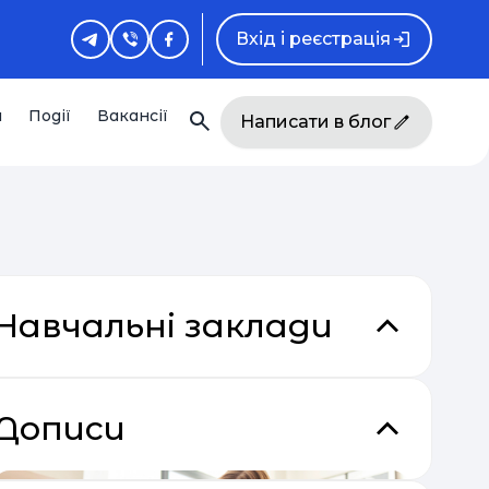
Вхід і реєстрація
и
Події
Вакансії
Написати в блог
Навчальні заклади
Дописи
кладки