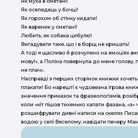
Як муха в сметані!
Як оселедець у бочці!
Як горохом об стінку кидати!
Як вареник у сметані!
Любить, як собака цибулю!
Вигадувати таке, що і в борщ не кришать!
А тоді я щасливо й розчулено на емоціях ви
мову!», а Поліна повернула до мене голову, 
не плач».
Насправді з перших сторінок книжки хочеться
плакати! Бо нарешті є чудовезна ігрова книж
значення приказок та фразеологізмів, розібр
коли «кіт пішов тихенько хапати фазана, «з» ч
розшифрувати дивні написи на скелях Писа
водою у селі Веселому, навідати печеру Мамон