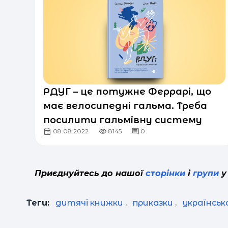
РДУГ – це потужне Феррарі, що
має велосипедні гальма. Треба
посилити гальмівну систему
08.08.2022
8145
0
Приєднуйтесь до нашої
сторінки
і
групи
у
Теги:
дитячі книжки
,
приказки
,
українськ