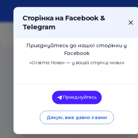
Про портал
Реклама
Контакти
Сторінка на Facebook &
Telegram
Приєднуйтесь до нашої сторінки у
Facebook
Головна
/
Статті
/
Головомовки професора Макарончи
«Освіта Нова» — у вашій стрічці новин
Освіта Нова
Головомовки профе
Приєднуйтесь
Весело та пізнавал
Дякую, вже давно з вами
мову