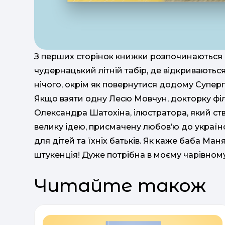
З перших сторінок книжки розпочинаються п
чудернацький літній табір, де відкриваютьс
нічого, окрім як повернутися додому Супер
Якщо взяти одну Лесю Мовчун, докторку філ
Олександра Шатохіна, ілюстратора, який ст
велику ідею, присмачену любов’ю до україн
для дітей та їхніх батьків. Як каже баба Ма
штукенція! Дуже потрібна в моєму чарівному
Читайте також