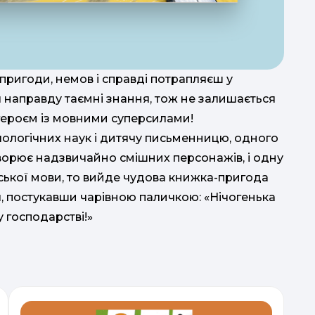
ригоди, немов і справді потрапляєш у
я направду таємні знання, тож не залишається
героєм із мовними суперсилами!
ологічних наук і дитячу письменницю, одного
ворює надзвичайно смішних персонажів, і одну
ської мови, то вийде чудова книжка-пригода
ня, постукавши чарівною паличкою: «Нічогенька
 господарстві!»