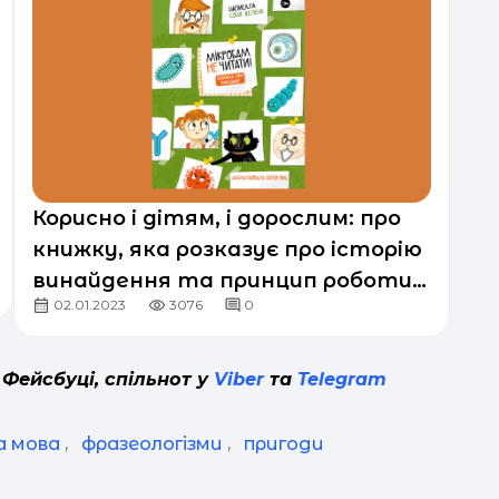
Корисно і дітям, і дорослим: про
книжку, яка розказує про історію
винайдення та принцип роботи
02.01.2023
3076
0
вакцин
 Фейсбуці, спільнот у
Viber
та
Telegram
а мова
,
фразеологізми
,
пригоди