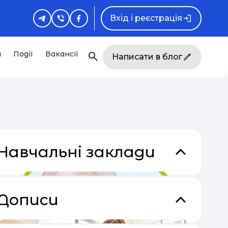
Вхід і реєстрація
и
Події
Вакансії
Написати в блог
Навчальні заклади
Дописи