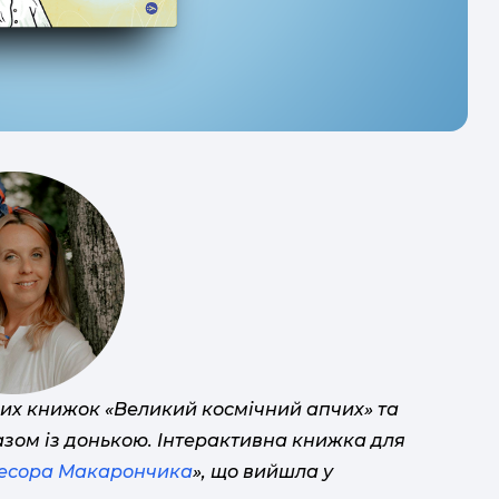
их книжок «Великий космічний апчих» та
азом із донькою. Інтерактивна книжка для
есора Макарончика
», що вийшла у