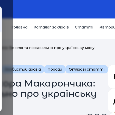
Головна
Каталог закладів
Статті
Автор
ка: Весело та пізнавально про українську мову
Особистий досвід
Поради
Оглядові статті
сора Макарончика:
ьно про українську