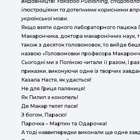
видавництві Yakaboo Publishing, сподоба
ілюстраціями та дотепними корисними вп
української мови.
Якщо взяти одного лабораторного пацюка 
Макарончика, доктора макаронічних наук, т
також з десяток головомовок, то вийде беш
назвою «Головомовки професора Макаронч
Сьогодні ми з Поліною читали її разом, і ра
приказки, виконуючи одне із творчих завдан
Казала Настя, як удасться!
Не для Гриця паляниця!
Як Пилип з конопель!
Де Макар телят пасе!
З богом, Парасю!
Парочка – Мартин та Одарочка!
А тоді наввипередки виконали ще одне зав