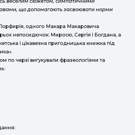
лась веселим сюжетом, симпатичними
равами, що допомагають засвоювати норми
Порфирія, одного Макара Макаровича
рьох непосидючок: Миросю, Сергія і Богдана, а
кетська і цікавезна пригодницька книжка під
ика».
зом по черзі вигукували фразеологізми та
ь:
дання: