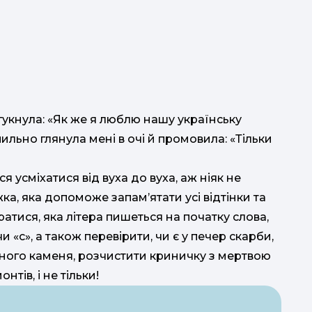
гукнула: «Як же я люблю нашу українську
пильно глянула мені в очі й промовила: «Тільки
 усміхатися від вуха до вуха, аж ніяк не
ка, яка допоможе запам’ятати усі відтінки та
атися, яка літера пишеться на початку слова,
и «с», а також перевірити, чи є у печер скарби,
ного каменя, розчистити криничку з мертвою
тів, і не тільки!