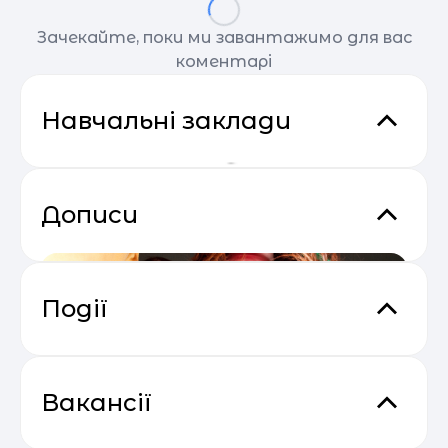
Зачекайте, поки ми завантажимо для вас
коментарі
Навчальні заклади
Дописи
Події
Сезон прибуткових розсилок 2025
04.05
— 2026
Вакансії