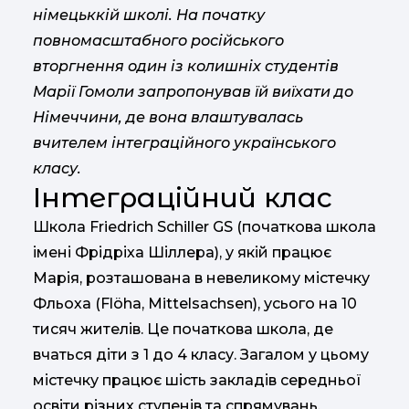
німецьккій школі. На початку
повномасштабного російського
вторгнення один із колишніх студентів
Марії Гомоли запропонував їй виїхати до
Німеччини, де вона влаштувалась
вчителем інтеграційного українського
класу.
Інтеграційний клас
Школа Friedrich Schiller GS (початкова школа
імені Фрідріха Шіллера), у якій працює
Марія, розташована в невеликому містечку
Фльоха (Flöha, Mittelsachsen), усього на 10
тисяч жителів. Це початкова школа, де
вчаться діти з 1 до 4 класу. Загалом у цьому
містечку працює шість закладів середньої
освіти різних ступенів та спрямувань,