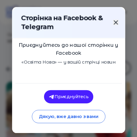
Сторінка на Facebook &
Telegram
Головна
/
Статті
/
Досвід вчительки з Дніпра в
інтеграційному класі школи в Німеччині
Приєднуйтесь до нашої сторінки у
Facebook
«Освіта Нова» — у вашій стрічці новин
Приєднуйтесь
Дякую, вже давно з вами