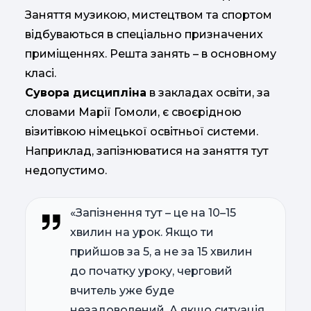
Заняття музикою, мистецтвом та спортом
відбуваються в спеціально призначених
приміщеннях. Решта занять – в основному
класі.
Сувора дисципліна
в закладах освіти, за
словами Марії Гомоли, є своєрідною
візитівкою німецької освітньої системи.
Наприклад, запізнюватися на заняття тут
недопустимо.
«Запізнення тут – це на 10–15
хвилин на урок. Якщо ти
прийшов за 5, а не за 15 хвилин
до початку уроку, черговий
вчитель уже буде
незадоволений. А якщо ситуація