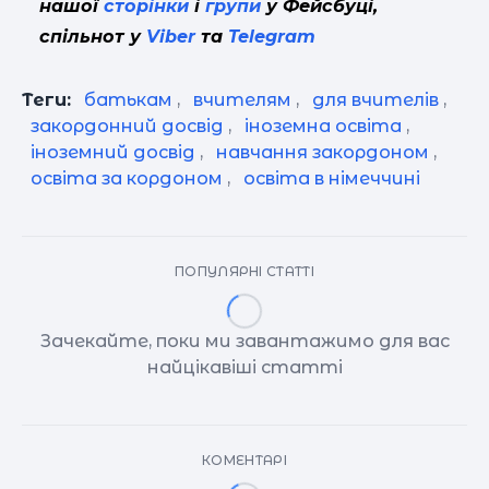
нашої
сторінки
і
групи
у Фейсбуці,
спільнот у
Viber
та
Telegram
Теги:
батькам
,
вчителям
,
для вчителів
,
закордонний досвід
,
іноземна освіта
,
іноземний досвід
,
навчання закордоном
,
освіта за кордоном
,
освіта в німеччині
ПОПУЛЯРНІ СТАТТІ
Зачекайте, поки ми завантажимо для вас
найцікавіші статті
КОМЕНТАРІ