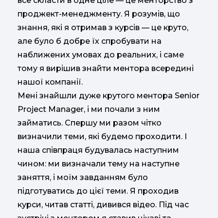
все скласти в одне ціле — це менторство з
проджект-менеджменту. Я розумів, що
знання, які я отримав з курсів — це круто,
але було б добре їх спробувати на
наближених умовах до реальних, і саме
тому я вирішив знайти ментора всередині
нашої компанії.
Мені знайшли дуже крутого ментора Senior
Project Manager, і ми почали з ним
займатись. Спершу ми разом чітко
визначили теми, які будемо проходити. І
наша співпраця будувалась наступним
чином: ми визначали тему на наступне
заняття, і моїм завданням було
підготуватись до цієї теми. Я проходив
курси, читав статті, дивився відео. Під час