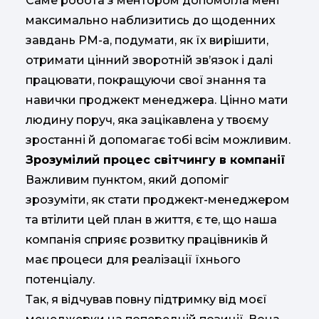
Саме робота з ментором допомогла мені
максимально наблизитись до щоденних
завдань PM-а, подумати, як їх вирішити,
отримати цінний зворотній зв’язок і далі
працювати, покращуючи свої знання та
навички проджект менеджера. Цінно мати
людину поруч, яка зацікавлена у твоєму
зростанні й допомагає тобі всім можливим.
Зрозумілий процес світчингу в компанії
Важливим пунктом, який допоміг
зрозуміти, як стати проджект-менеджером
та втілити цей план в життя, є те, що наша
компанія сприяє розвитку працівників й
має процеси для реалізації їхнього
потенціалу.
Так, я відчував повну підтримку від моєї