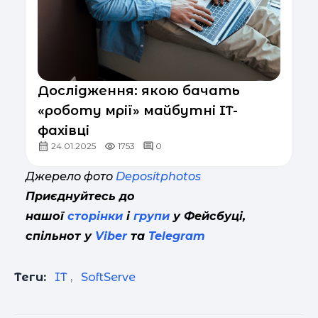
Дослідження: якою бачать
«роботу мрії» майбутні IT-
фахівці
24.01.2025
1753
0
Джерело фото
Depositphotos
Приєднуйтесь до
нашої
сторінки
і
групи
у Фейсбуці,
спільнот у
Viber
та
Telegram
Теги:
IT
,
SoftServe