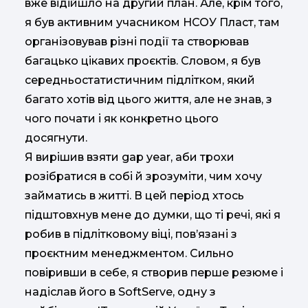
вже відійшло на другий план. Але, крім того,
я був активним учасником НСОУ Пласт, там
організовував різні події та створював
багацько цікавих проєктів. Словом, я був
середньостатистичним підлітком, який
багато хотів від цього життя, але не знав, з
чого почати і як конкретно цього
досягнути.
Я вирішив взяти gap year, аби трохи
розібратися в собі й зрозуміти, чим хочу
займатись в житті. В цей період хтось
підштовхнув мене до думки, що ті речі, які я
робив в підлітковому віці, пов’язані з
проєктним менеджментом. Сильно
повіривши в себе, я створив перше резюме і
надіслав його в SoftServe, одну з