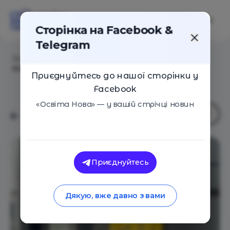
Сторінка на Facebook &
Telegram
Головна
/
Статті
/
Від мрії до реальності: як я став
Project Manager у SoftServe
Приєднуйтесь до нашої сторінки у
Facebook
«Освіта Нова» — у вашій стрічці новин
Приєднуйтесь
Дякую, вже давно з вами