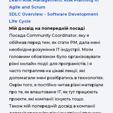
Learn Risk Management: Risk Planning in
Agile and Scrum
SDLC Overview - Software Development
Life Cycle
Мій досвід на попередній посаді
Посада Community Coordinator, яку я
обіймав перед тим, як стати PM, дала мені
необхідне розуміння ІТ-індустрії. Моїм
головним обов’язком було організовувати
різні онлайн-події для програмістів, і я
часто потрапляв на цікаві лекції, які
допомагали мені розібратись в технологіях.
Окрім того, я постійно читав різні матеріали
про те, як влаштоване ІТ, як тут працюють
проєкти, які компанії існують тощо.
Також мій попередній досвід в компанії