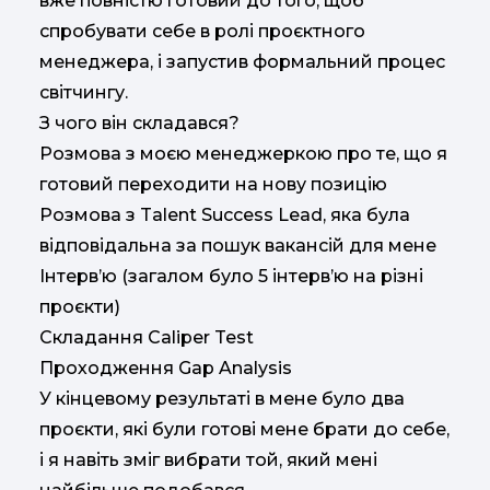
вже повністю готовий до того, щоб
спробувати себе в ролі проєктного
менеджера, і запустив формальний процес
світчингу.
З чого він складався?
Розмова з моєю менеджеркою про те, що я
готовий переходити на нову позицію
Розмова з Talent Success Lead, яка була
відповідальна за пошук вакансій для мене
Інтерв’ю (загалом було 5 інтерв’ю на різні
проєкти)
Складання Caliper Test
Проходження Gap Analysis
У кінцевому результаті в мене було два
проєкти, які були готові мене брати до себе,
і я навіть зміг вибрати той, який мені