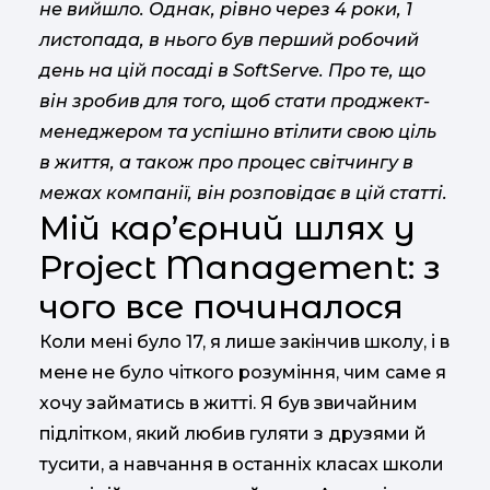
не вийшло. Однак, рівно через 4 роки, 1
листопада, в нього був перший робочий
день на цій посаді в SoftServe. Про те, що
він зробив для того, щоб стати проджект-
менеджером та успішно втілити свою ціль
в життя, а також про процес світчингу в
межах компанії, він розповідає в цій статті.
Мій кар’єрний шлях у
Project Management: з
чого все починалося
Коли мені було 17, я лише закінчив школу, і в
мене не було чіткого розуміння, чим саме я
хочу займатись в житті. Я був звичайним
підлітком, який любив гуляти з друзями й
тусити, а навчання в останніх класах школи