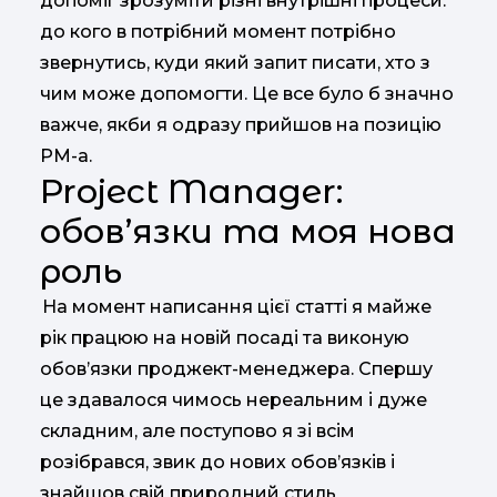
допоміг зрозуміти різні внутрішні процеси:
до кого в потрібний момент потрібно
звернутись, куди який запит писати, хто з
чим може допомогти. Це все було б значно
важче, якби я одразу прийшов на позицію
PM-а.
Project Manager:
обов’язки та моя нова
роль
На момент написання цієї статті я майже
рік працюю на новій посаді та виконую
обов’язки проджект-менеджера. Спершу
це здавалося чимось нереальним і дуже
складним, але поступово я зі всім
розібрався, звик до нових обов’язків і
знайшов свій природний стиль