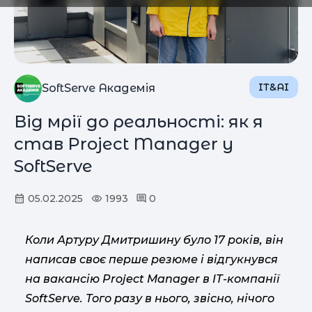
IT&AI
SoftServe Академія
Від мрії до реальності: як я
став Project Manager у
SoftServe
05.02.2025
1993
0
Коли Артуру Дмитришину було 17 років, він
написав своє перше резюме і відгукнувся
на вакансію Project Manager в ІТ-компанії
SoftServe. Того разу в нього, звісно, нічого