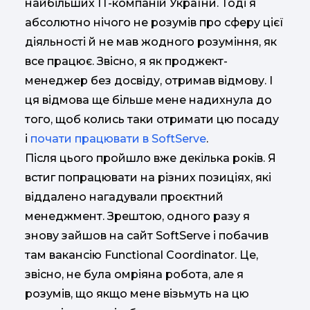
найбільших IT-компаній України. Тоді я
абсолютно нічого не розумів про сферу цієї
діяльності й не мав жодного розуміння, як
все працює. Звісно, я як проджект-
менеджер без досвіду, отримав відмову. І
ця відмова ще більше мене надихнула до
того, щоб колись таки отримати цю посаду
і
почати працювати в SoftServe
.
Після цього пройшло вже декілька років. Я
встиг попрацювати на різних позиціях, які
віддалено нагадували проєктний
менеджмент. Зрештою, одного разу я
знову зайшов на сайт SoftServe і побачив
там вакансію Functional Coordinator. Це,
звісно, не була омріяна робота, але я
розумів, що якщо мене візьмуть на цю