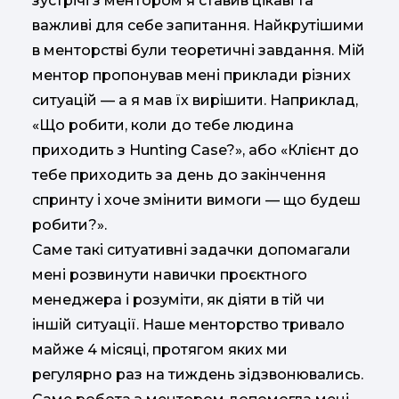
зустрічі з ментором я ставив цікаві та
важливі для себе запитання. Найкрутішими
в менторстві були теоретичні завдання. Мій
ментор пропонував мені приклади різних
ситуацій — а я мав їх вирішити. Наприклад,
«Що робити, коли до тебе людина
приходить з Hunting Case?», або «Клієнт до
тебе приходить за день до закінчення
спринту і хоче змінити вимоги — що будеш
робити?».
Саме такі ситуативні задачки допомагали
мені розвинути навички проєктного
менеджера і розуміти, як діяти в тій чи
іншій ситуації. Наше менторство тривало
майже 4 місяці, протягом яких ми
регулярно раз на тиждень зідзвонювались.