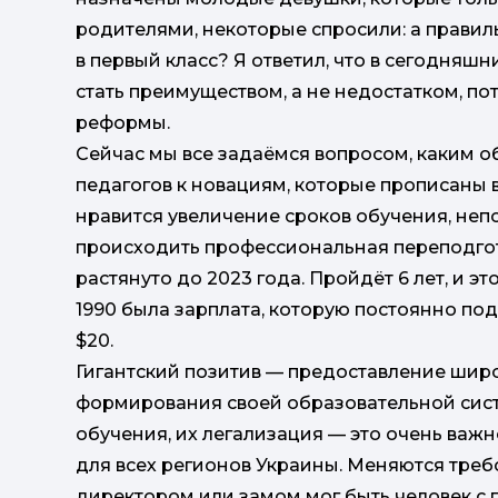
родителями, некоторые спросили: а правил
в первый класс? Я ответил, что в сегодняш
стать преимуществом, а не недостатком, по
реформы.
Сейчас мы все задаёмся вопросом, каким о
педагогов к новациям, которые прописаны 
нравится увеличение сроков обучения, непо
происходить профессиональная переподгото
растянуто до 2023 года. Пройдёт 6 лет, и э
1990 была зарплата, которую постоянно под
$20.
Гигантский позитив — предоставление широ
формирования своей образовательной сис
обучения, их легализация — это очень важ
для всех регионов Украины. Меняются треб
директором или замом мог быть человек с 