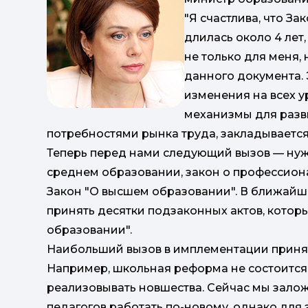
"Я счастлива, что З
длилась около 4 лет
не только для меня, 
данного документа. 
изменения на всех 
механизмы для разви
потребностями рынка труда, закладывается
Теперь перед нами следующий вызов — нуж
среднем образовании, закон о профессион
Закон "О высшем образовании". В ближайш
принять десятки подзаконных актов, котор
образовании".
Наибольший вызов в имплементации принят
Например, школьная реформа не состоится 
реализовывать новшества. Сейчас мы зало
педагогов работать по-новому, однако для 