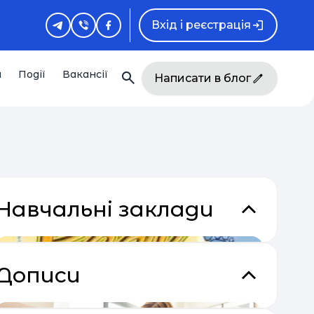
Вхід і реєстрація
и
Події
Вакансії
Написати в блог
Навчальні заклади
Дописи
кладки