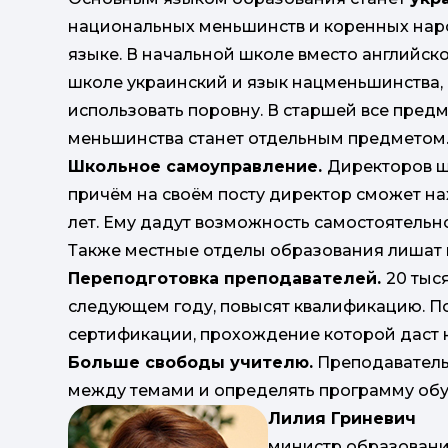
национальных меньшинств и коренных нар
языке. В начальной школе вместо английско
школе украинский и язык нацменьшинства, 
использовать поровну. В старшей все предм
меньшинства станет отдельным предметом
Школьное самоуправление.
Директоров ш
причём на своём посту директор сможет на
лет. Ему дадут возможность самостоятельн
Также местные отделы образования лишат 
Переподготовка преподавателей.
20 тыс
следующем году, повысят квалификацию. 
сертификации, прохождение которой даст н
Больше свободы учителю.
Преподаватель
между темами и определять программу обу
Лилия Гриневич
министр образовани