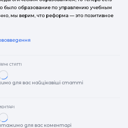
го было образование по управлению учебным
чно, мы верим, что реформа — это позитивное
ововведення
РНІ СТАТТІ
имо для вас найцікавіші статті
ЕНТАРІ
антажимо для вас коментарі