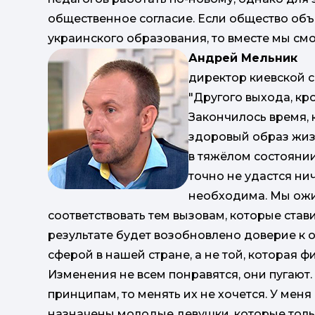
общественное согласие. Если общество об
украинского образования, то вместе мы см
Андрей Мельник
директор киевской
"Другого выхода, кр
Закончилось время, 
здоровый образ жизн
в тяжёлом состоянии
точно не удастся ни
необходима. Мы ожи
соответствовать тем вызовам, которые став
результате будет возобновлено доверие к 
сферой в нашей стране, а не той, которая 
Изменения не всем понравятся, они пугают.
принципам, то менять их не хочется. У меня 
назначены молодые девушки, которые тольк