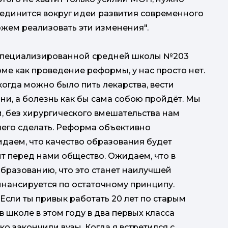
ъединится вокруг идеи развития современного
ожем реализовать эти изменения".
 специализированной средней школы №203
оме как проведение реформы, у нас просто нет.
когда можно было пить лекарства, вести
и, а болезнь как бы сама собою пройдёт. Мы
, без хирургического вмешательства нам
чего сделать. Реформа объективно
даем, что качество образования будет
ит перед нами общество. Ожидаем, что в
образованию, что это станет наилучшей
финансируется по остаточному принципу.
 Если ты привык работать 20 лет по старым
в школе в этом году в два первых класса
о закончили вузы. Когда я встретился с