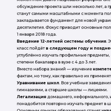
обсуждение проекта шли несколько лет, а 
станут самыми масштабными с момента полу
закладывается фундамент для новой укра
десятилетия.
Фокус
приводит основные поло
1 января 2018 года.
Введение 12-летней системы обучения
. 
класс пойдёт
в следующем году и поздне
углублённо изучать профильные предметы, 
степени бакалавра в вузе с 4 до 3 лет.
Вместо набора знаний — изучение
компет
фактам, но тому, как правильно их применят
Уравнивание школ
. Все учебные заведения
гимназиями, а старшие школы — лицеями.
Легализация
домашнего, неформального, и
понадобится повторно изучать предмет в шко
Основным языком образования станет
укр