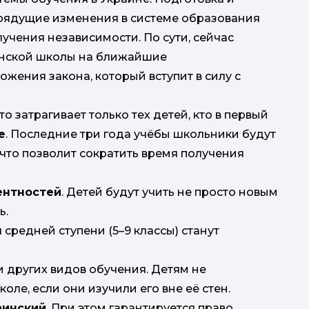
грядущие изменения в системе образования
чения независимости. По сути, сейчас
инской школы на ближайшие
жения закона, который вступит в силу с
Это затрагивает только тех детей, кто в первый
е
. Последние три года учёбы школьники будут
что позволит сократить время получения
ентностей
. Детей будут учить не просто новым
ь.
 средней ступени (5–9 классы) станут
 других видов обучения. Детям не
ле, если они изучили его вне её стен.
аинский
. При этом гарантируется право