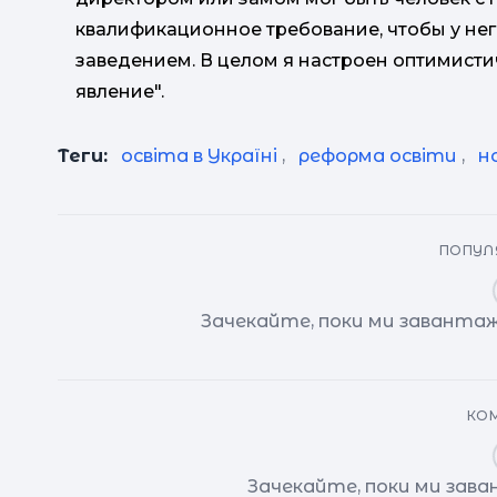
квалификационное требование, чтобы у не
заведением. В целом я настроен оптимисти
явление".
Теги:
освіта в Україні
,
реформа освіти
,
н
ПОПУЛЯ
Зачекайте, поки ми завантаж
КОМ
Зачекайте, поки ми зав