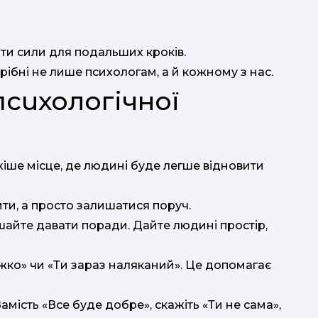
йти сили для подальших кроків.
трібні не лише психологам, а й кожному з нас.
сихологічної
хіше місце, де людині буде легше відновити
ти, а просто залишатися поруч.
шайте давати поради. Дайте людині простір,
важко» чи «Ти зараз наляканий». Це допомагає
амість «Все буде добре», скажіть «Ти не сама»,