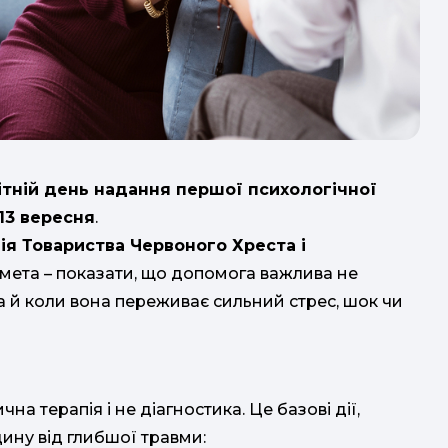
Б
ітній день надання першої психологічної
13 вересня
.
я Товариства Червоного Хреста і
 мета – показати, що допомога важлива не
 а й коли вона переживає сильний стрес, шок чи
 терапія і не діагностика. Це базові дії,
ину від глибшої травми: