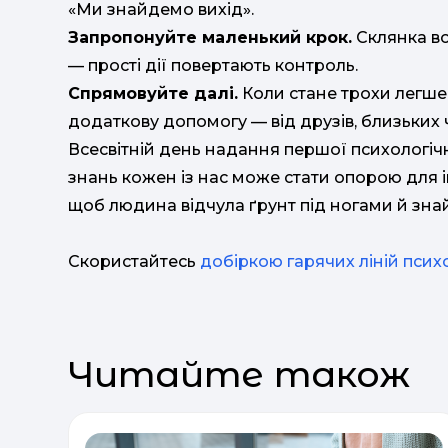
«Ми знайдемо вихід».
Запропонуйте маленький крок.
Склянка во
— прості дії повертають контроль.
Спрямовуйте далі.
Коли стане трохи легше,
додаткову допомогу — від друзів, близьких ч
Всесвітній день надання першої психологічн
знань кожен із нас може стати опорою для і
щоб людина відчула ґрунт під ногами й зна
Скористайтесь
добіркою гарячих ліній психо
Читайте також