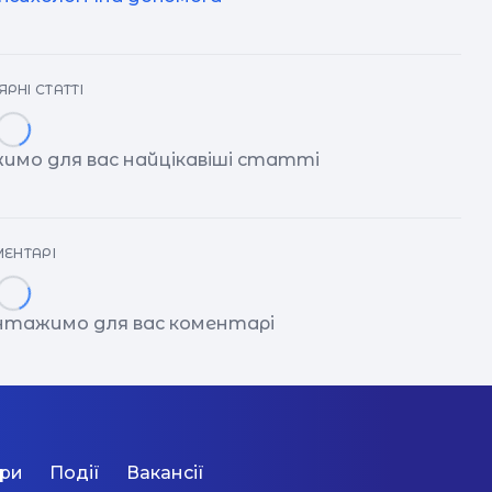
РНІ СТАТТІ
имо для вас найцікавіші статті
ЕНТАРІ
антажимо для вас коментарі
ори
Події
Вакансії