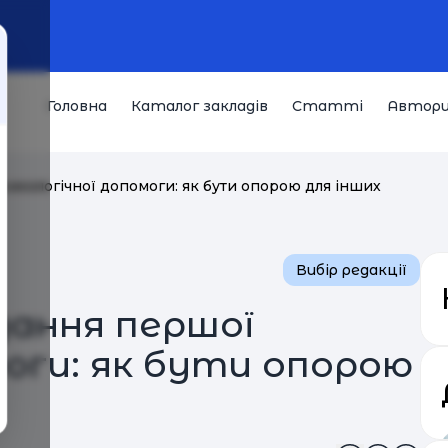
Головна
Каталог закладів
Статті
Автор
сихологічної допомоги: як бути опорою для інших
Вибір редакції
дання першої
моги: як бути опорою