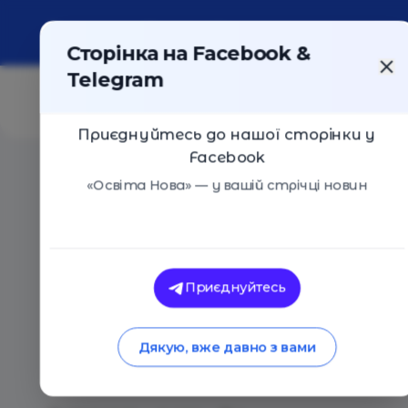
Про портал
Реклама
Контакти
Сторінка на Facebook &
Telegram
Приєднуйтесь до нашої сторінки у
Facebook
Головна
/
Статті
/
Всесвітній день надання першої п
«Освіта Нова» — у вашій стрічці новин
Освіта Нова
Всесвітній день на
Приєднуйтесь
психологічної допо
Дякую, вже давно з вами
для інших