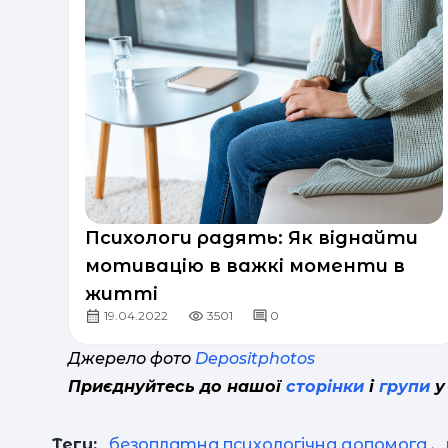
Психологи радять: Як віднайти
мотивацію в важкі моменти в
житті
19.04.2022
3501
0
Джерело фото
Depositphotos
Приєднуйтесь до нашої
сторінки
і
групи
у
Теги:
безоплатна психологічна допомога
,