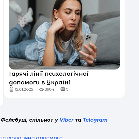
Гарячі лінії психологічної
допомоги в Україні
15.01.2025
3984
0
 Фейсбуці, спільнот у
Viber
та
Telegram
психологічна допомога