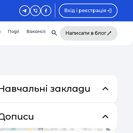
Вхід і реєстрація
и
Події
Вакансії
Написати в блог
Навчальні заклади
Дописи