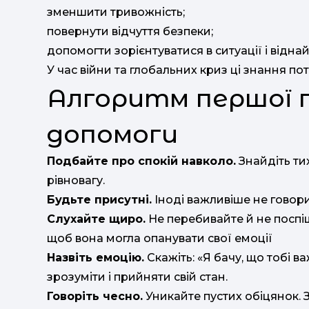
зменшити тривожність;
повернути відчуття безпеки;
допомогти зорієнтуватися в ситуації і відна
У час війни та глобальних криз ці знання по
Алгоритм першої п
допомоги
Подбайте про спокій навколо.
Знайдіть ти
рівновагу.
Будьте присутні.
Іноді важливіше не говори
Слухайте щиро.
Не перебивайте й не поспі
щоб вона могла опанувати свої емоції
Назвіть емоцію.
Скажіть: «Я бачу, що тобі 
зрозуміти і прийняти свій стан.
Говоріть чесно.
Уникайте пустих обіцянок. З