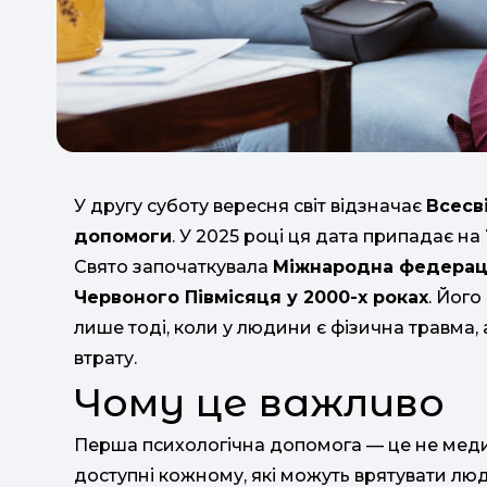
У другу суботу вересня світ відзначає
Всесв
допомоги
. У 2025 році ця дата припадає на
Свято започаткувала
Міжнародна федераці
Червоного Півмісяця у 2000-х роках
. Його
лише тоді, коли у людини є фізична травма,
втрату.
Чому це важливо
Перша психологічна допомога — це не медична
доступні кожному, які можуть врятувати люд