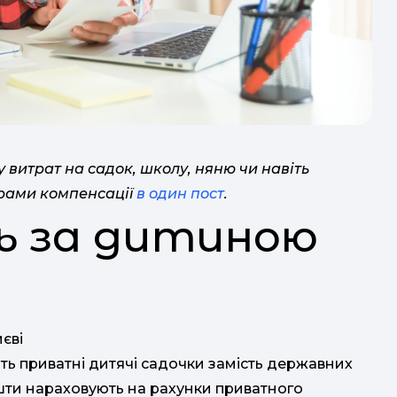
 витрат на садок, школу, няню чи навіть
грами компенсації
в один пост
.
ть за дитиною
за 
та
спі
иєві
ві
ь приватні дитячі садочки замість державних
ошти нараховують на рахунки приватного