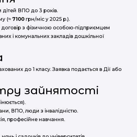
и дітей ВПО до 3 років.
му (≈
7100
грн/міс у 2025 р.).
ь договір з фізичною особою-підприємцем
их і комунальних закладів дошкільної
а
хованих до 1 класу. Заявка подається в Дії або
нтру зайнятості
інюється).
рани, ВПО, люди з інвалідністю.
ія, професійне навчання.
 нянь і садочків до університетів.