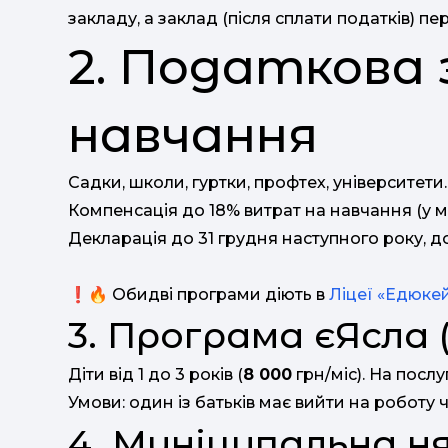
закладу, а заклад (після сплати податків) п
2. Податкова 
навчання
Садки, школи, гуртки, профтех, університети.
Компенсація до 18% витрат на навчання (у 
Декларація до 31 грудня наступного року, до
❗️🔥 Обидві програми діють в
Ліцеї «Едюке
3. Програма єЯсла (
Діти від 1 до 3 років (
8 000
грн/міс). На послу
Умови: один із батьків має вийти на роботу 
4. Муніципальна н