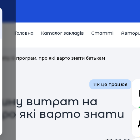
Головна
Каталог закладів
Статті
Автор
віту: 6 програм, про які варто знати батькам
Як це працює
тину витрат на
 про які варто знати