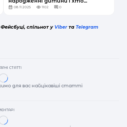
народженні дитини і хто
08.11.2025
1102
0
отримає до 615 тисяч гривень
 Фейсбуці, спільнот у
Viber
та
Telegram
РНІ СТАТТІ
имо для вас найцікавіші статті
ЕНТАРІ