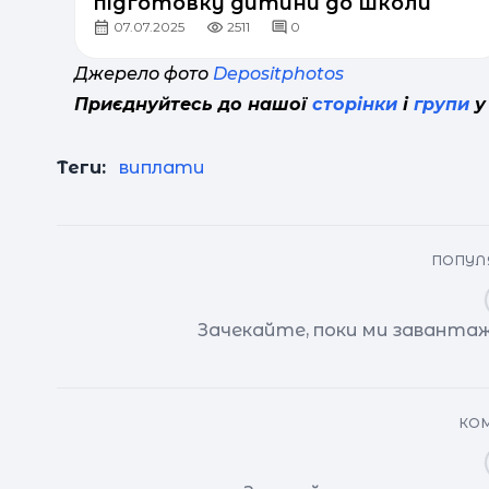
підготовку дитини до школи
07.07.2025
2511
0
Джерело фото
Depositphotos
Приєднуйтесь до нашої
сторінки
і
групи
у
Теги:
виплати
ПОПУЛЯ
Зачекайте, поки ми завантаж
КОМ