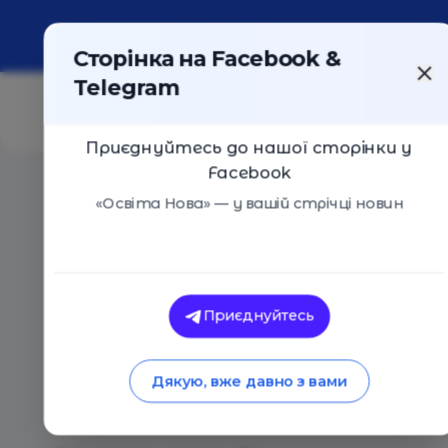
Про портал
Реклама
Контакти
Сторінка на Facebook &
Telegram
Приєднуйтесь до нашої сторінки у
Facebook
Головна
/
Статті
/
Як повернути частину витрат на ос
«Освіта Нова» — у вашій стрічці новин
Владислава Бандурко
Як повернути час
Приєднуйтесь
освіту: 6 програм,
Дякую, вже давно з вами
батькам