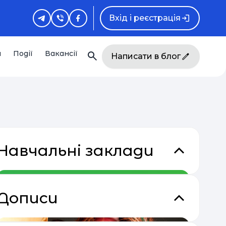
Вхід і реєстрація
и
Події
Вакансії
Написати в блог
Навчальні заклади
Дописи