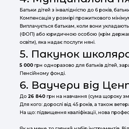
Батьки дітей з інвалідністю до 6 років, батьк
Компенсація у розмірі прожиткового мініму
Виплачується батькам, коли вони укладают
(ФОП) або юридичною особою (крім державн
освіти), яка надає послуги няні.
5. Пакунок школяр
5 000
грн одноразово для батьків дітей, зара
Пенсійному фонді.
6. Ваучери від Це
До
26 840
грн на навчання (сума щороку зм
Для кого: дорослі від 45 років, а також вете
На що: підвищення кваліфікації, нова профес
Як на мене, то гарний набір інструментів. Від