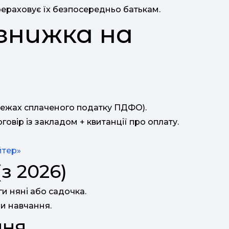
ерераховує їх безпосередньо батькам.
знижка на
межах сплаченого податку ПДФО).
говір із закладом + квитанції про оплату.
йтер»
з 2026)
ги няні або садочка.
чи навчання.
яня