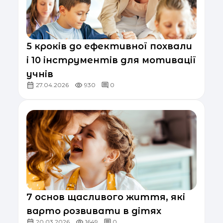
5 кроків до ефективної похвали
і 10 інструментів для мотивації
учнів
27.04.2026
930
0
7 основ щасливого життя, які
варто розвивати в дітях
20.03.2026
1649
0