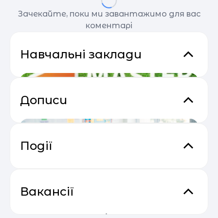
Зачекайте, поки ми завантажимо для вас
коментарі
Навчальні заклади
Дописи
Події
Практичний онлайн-марафон
04.05
“Святковий Email Boost”
Вакансії
Футбольний табір «Майстер
МОН оприлюднило
Викладач дошкільної