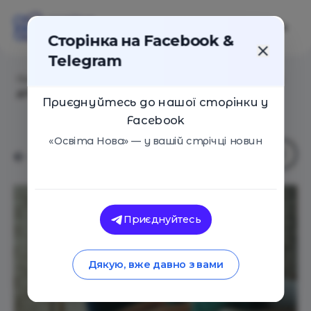
Сторінка на Facebook &
Telegram
Головна
/
Статті
/
Війна, TikTok і «легкі гроші»: чому
діти не бачать сенсу в навчанні
Приєднуйтесь до нашої сторінки у
Facebook
«Освіта Нова» — у вашій стрічці новин
Приєднуйтесь
Дякую, вже давно з вами