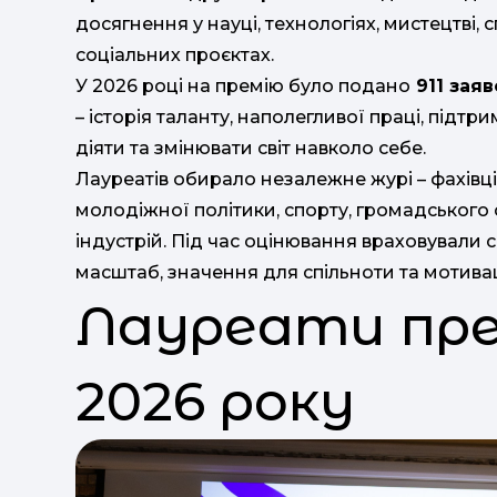
досягнення у науці, технологіях, мистецтві, с
соціальних проєктах.
У 2026 році на премію було подано
911 заяв
– історія таланту, наполегливої праці, підт
діяти та змінювати світ навколо себе.
Лауреатів обирало незалежне журі – фахівці т
молодіжної політики, спорту, громадського 
індустрій. Під час оцінювання враховували ск
масштаб, значення для спільноти та мотивац
Лауреати премі
2026 року