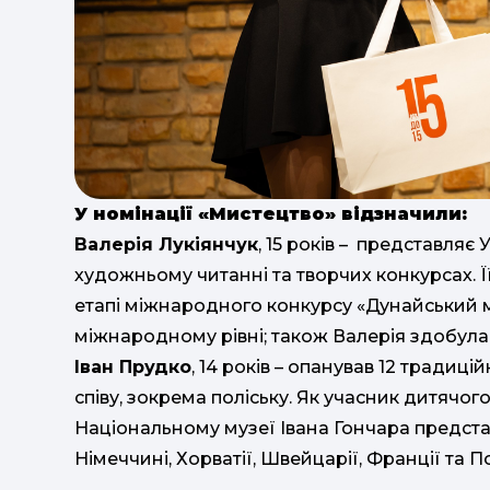
У номінації «Мистецтво» відзначили:
Валерія Лукіянчук
, 15 років – представляє
художньому читанні та творчих конкурсах. 
етапі міжнародного конкурсу «Дунайський м
міжнародному рівні; також Валерія здобула ІІ
Іван Прудко
, 14 років – опанував 12 традиц
співу, зокрема поліську. Як учасник дитячог
Національному музеї Івана Гончара представ
Німеччині, Хорватії, Швейцарії, Франції та П