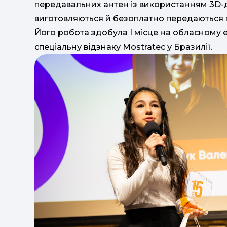
передавальних антен із використанням 3D-др
виготовляються й безоплатно передаються 
Його робота здобула І місце на обласному е
спеціальну відзнаку Mostratec у Бразилії.