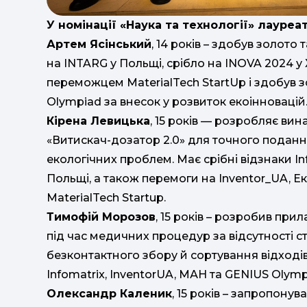
У номінації «Наука та технології» лауреа
Артем Ясінський
, 14 років – здобув золот
на INTARG у Польщі, срібло на INOVA 2024 у Х
переможцем MaterialTech StartUp і здобув 
Olympiad за внесок у розвиток екоінновацій
Кірена Левицька
, 15 років — розробляє ви
«Витискач-дозатор 2.0» для точного подання
екологічних проблем. Має срібні відзнаки In
Польщі, а також перемоги на Inventor_UA, Е
MaterialTech Startup.
Тимофій Морозов
, 15 років – розробив при
під час медичних процедур за відсутності 
безконтактного збору й сортування відходів
Infomatrix, InventorUA, МАН та GENIUS Olymp
Олександр Каленик
, 15 років – запропону