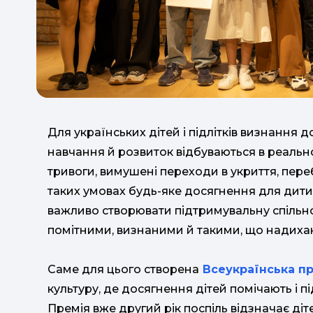
Для українських дітей і підлітків визнання 
навчання й розвиток відбуваються в реально
тривоги, вимушені переходи в укриття, пере
таких умовах будь-яке досягнення для дити
важливо створювати підтримувальну спільнот
помітними, визнаними й такими, що надиха
Саме для цього створена
Всеукраїнська пре
культуру, де досягнення дітей помічають і п
Премія вже другий рік поспіль відзначає дітей 