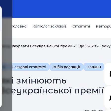
Головна
Каталог закладів
Статті
Автор
Україну: лауреати Всеукраїнської премії «15 до 15» 2026 року
їні
Оглядові статті
Вибір редакції
Новини
, які змінюють
Всеукраїнської премії