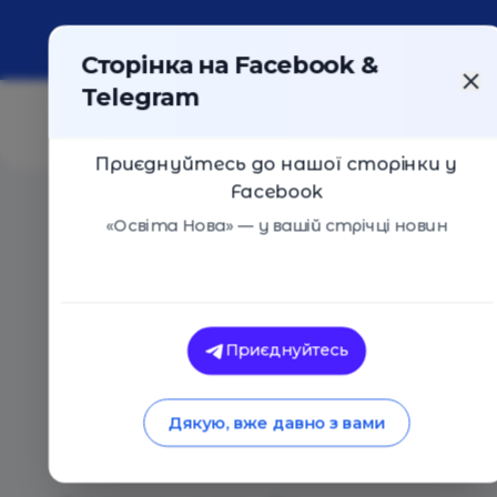
Про портал
Реклама
Контакти
Сторінка на Facebook &
Telegram
Приєднуйтесь до нашої сторінки у
Facebook
Головна
/
Статті
/
15 дітей і підлітків, які змінюють 
«Освіта Нова» — у вашій стрічці новин
Освіта в Укра
Освіта Нова
15 дітей і підлітків
Приєднуйтесь
Україну: лауреати 
Дякую, вже давно з вами
«15 до 15» 2026 року