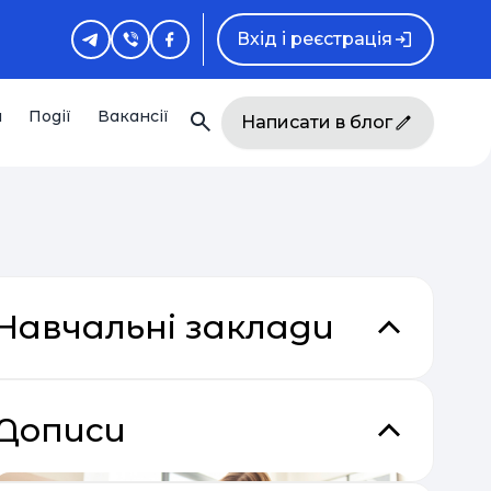
Вхід і реєстрація
и
Події
Вакансії
Написати в блог
Навчальні заклади
Дописи