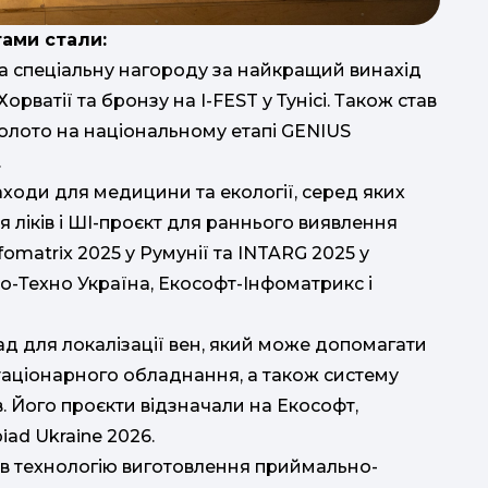
тами стали:
о та спеціальну нагороду за найкращий винахід
орватії та бронзу на I-FEST у Тунісі. Також став
золото на національному етапі GENIUS
.
находи для медицини та екології, серед яких
 ліків і ШІ-проєкт для раннього виявлення
fomatrix 2025 у Румунії та INTARG 2025 у
ко-Техно Україна, Екософт-Інфоматрикс і
лад для локалізації вен, який може допомагати
стаціонарного обладнання, а також систему
. Його проєкти відзначали на Екософт,
iad Ukraine 2026.
вав технологію виготовлення приймально-