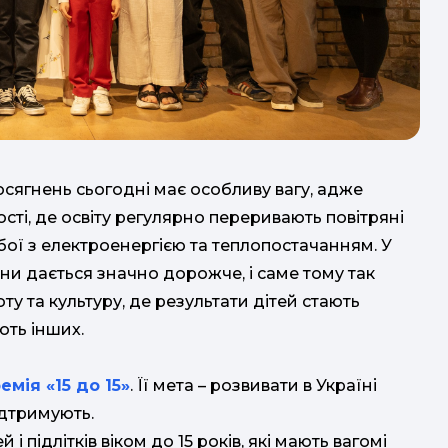
досягнень сьогодні має особливу вагу, адже
сті, де освіту регулярно переривають повітряні
бої з електроенергією та теплопостачанням. У
в
лет
ни дається значно дорожче, і саме тому так
у та культуру, де результати дітей стають
ють інших.
мія «15 до 15»
. Її мета – розвивати в Україні
школи
ідтримують.
і підлітків віком до 15 років, які мають вагомі