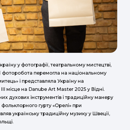
 Україну у фотографії, театральному мистецтві,
Її фоторобота перемогла на національному
итець» і представляла Україну на
І місце на Danube Art Master 2025 у Відні.
ійних духових інструментів і традиційну манеру
о фольклорного гурту «Орелі» при
ляв українську традиційну музику у Швеції,
ольщі.