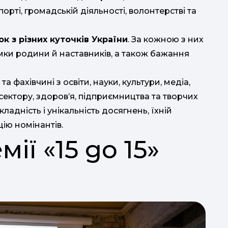
порті, громадській діяльності, волонтерстві та
ок з різних куточків України
. За кожною з них
римки родини й наставників, а також бажання
а фахівчині з освіти, науки, культури, медіа,
сектору, здоров’я, підприємництва та творчих
ладність і унікальність досягнень, їхній
ію номінантів.
ї «15 до 15»