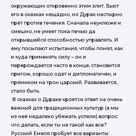
окружающих откровенно этим злит. Бьют
его в сказках нещадно, но Дурак настырно
прёт против течения. Сначала неуклюже и
смешно, не умеет пока печью да
открывшейся способностью управлять. И
ему посылают испытания, чтобы понял, как
и куда применять силу – он и
перерождается часто в конце, становится
пригож, хорошо одет и дипломатичен, и
прямиком на трон царский. Развивается,
стало быть.
В сказках о Дураке кроется ответ на очень
важный для традиционных культур (а мы
из неё недалеко убежать успели) вопрос:
что делать, если ты не такой как все?
Русский Емеля пробует все варианты: