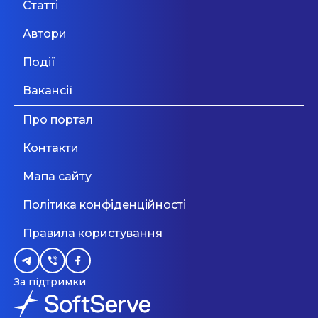
дошкільнят
Київ
31 Серпня 2026
Статті
якій притаманні вміння прислухатися до себе
Дивитися більше
та до своєї особистості, активність та ініціатива,
Автори
відповідальність та бажання вчитися, тому
Вчитель подовженого дня,
впевнені, що Family & Friends допомагає
Події
friend mentor в демократичну
досягти цієї мети. Вчителі натхненно підходять
до навчання, перетворюючи його у захоплюючу
ШІ, який завжди погоджується:
школу
Вакансії
Одеса
31 Серпня 2026
гру, тому ми не обмежуємося тільки шкільною
чому це турбує науковців
програмою, а ще й прагнемо всебічно
Про портал
розвивати наших учнів. Під час навчання ми
Приватний дитячий садочок
більше, ніж його галюцинації
притримуємося інтелектуального, фізичного та
Дивитися більше
Контакти
"Тімка"
психоемоційного балансу, щоб максимально
Приватний садок «Тімка» у Дарницькому
розвинути творчі нахили дитини, тому
районі Києва — простір, де малюки
Мапа сайту
навчання інтегровано з різноманітними
розкривають свої здібності, здобувають друзів
Дивитися більше
розвиваючими дисциплінами. Ми піклувалися
і пізнають світ через гру та творчість. Сучасні
Політика конфіденційності
про те, щоб дитина знайшла саме те, що їй до
методики навчання, професійні вихователі й
душі. Також ми знаємо, як важливо
атмосфера любові щодня надихають дитину
Дивитися більше
Правила користування
підтримувати дружні стосунки зі своєю
рости щасливою. Оберіть найкраще для вашого
дитиною та, найголовніше, - мати для цього час.
малюка!
Ми попіклувалися і про це. Домашні завдання
повністю відсутні. Все навантаження щодо
За підтримки
навчальної програми дитина отримує в школі.
Всі посібники, канцелярія та навчальні