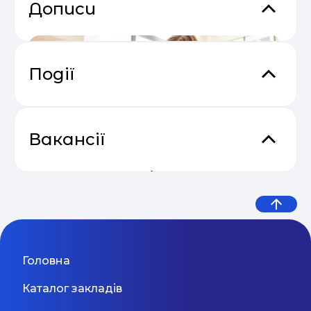
Дописи
Події
Відеокурс від SendPulse “Email
04.05
Маркетинг”
Вакансії
Приватна школа сімейного
54% українських підлітків
Викладач дошкільної
типу Family & Friends
Вас вітає Family & Friends - приватна початкова
Основи email маркетингу від
школа повного дня, яка поєднує сім’ю та друзів.
пережили кібербулінг: нове
підготовки та молодших
04.05
SendPulse
Це школа не лише для дитини, а й для батьків,
Київ
дослідження показало, що діти
класів (Оболонь)
Київ
31 Серпня 2026
адже сім’я – це осередок піклування та
підтримки. Наша мета полягає в тому, щоб
потрапляють у ...
створити турботливу освітню атмосферу, в якій
Практичний онлайн-марафон
Головна
Викладач програмування та
кожна дитина може розвиватися та відкривати
04.05
“Святковий Email Boost”
свої здібності. Ми прагнемо розвивати в дітях
LEGO-конструювання для
Каталог закладів
любов до навчання протягом усього життя. Ми
бачимо кожну дитину Людиною Майбутнього,