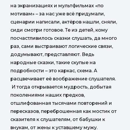
на экранизациях и мультфильмах «по
мотивам» – за нас уже всё придумали,
сценарии написали, актёров нашли, сняли,
сиди смотри готовое. Те из детей, кому
посчастливилось сказки слушать, да много
раз, сами выстраивают логические связи,
додумывают, представляют. Ведь
народные сказки, такие скупые на
подробности – это каркас, схема. А
расцвечивает её воображение слушателя.
И тогда открывается мудрость, добытая
поколениями наших предков,
отшлифованная тысячами повторений и
пересказов, переброшенная как мостик от
сказителя к слушателям, от бабушки к
внукам, от жены к уставшему мужу.