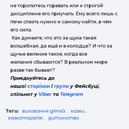
не торопитесь горевать или к строгой
дисциплине его приучать. Ему всего лишь с
печи слезть нужно и самому найти, в чём
его сила.
Как думаете, что это за щука такая
волшебная, да ещё и в колодце? И что за
щучье веление такое, когда все
желания сбываются? В реальном мире
разве так бывает?
Приєднуйтесь до
нашої
сторінки
і
групи
у Фейсбуці,
спільнот у
Viber
та
Telegram
Теги:
виховання дітей
,
казки
,
казкотерапія
,
дитинство