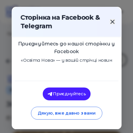
Сторінка на Facebook &
Telegram
Головна
/
Статті
/
ЗАЧЕМ НУЖНЫ СКАЗКИ
Приєднуйтесь до нашої сторінки у
Facebook
«Освіта Нова» — у вашій стрічці новин
Освіта Нова
Як це працює
Оглядові статті
Сім'я
Приєднуйтесь
ЗАЧЕМ НУЖНЫ СКАЗКИ
Дякую, вже давно з вами
18.09.2017
3698
0