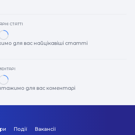
РНІ СТАТТІ
имо для вас найцікавіші статті
ЕНТАРІ
антажимо для вас коментарі
ори
Події
Вакансії