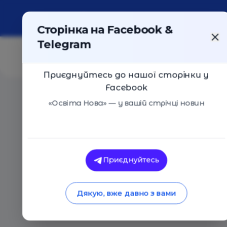
Про портал
Реклама
Контакти
Сторінка на Facebook &
Telegram
Приєднуйтесь до нашої сторінки у
Facebook
Головна
/
Статті
/
10 причин применить правило 20
«Освіта Нова» — у вашій стрічці новин
Освіта Нова
10 причин примени
Приєднуйтесь
свободного времен
Дякую, вже давно з вами
01.12.2017
2665
0